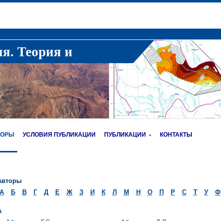
ия. Теория и
ТОРЫ
УСЛОВИЯ ПУБЛИКАЦИИ
ПУБЛИКАЦИИ
КОНТАКТЫ
Авторы
А
Б
В
Г
Д
Е
Ж
З
И
К
Л
М
Н
О
П
Р
С
Т
У
Ф
А