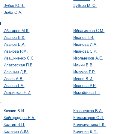
Зубко Ю.Н.
Зубков М.Ю.
Зюба О.А.
И
Ибагаров М.К.
Ибрагимова С.М.
Иванов В.К.
Иванов Г.И.
Иванов Е.А.
Иванова И.А.
Иванова Р.М.
Иванова С.Р.
Ивашиненко С.С.
Игольников А.Е.
Илатовская П.В.
Ильин В.В.
Илюшин Д.В.
Имамов Р.Р.
Исаев А.В.
Исаев В.И.
Исаева Г.А.
Исанова Р.Р.
Искрицкая Н.И.
Исмайлова Г.Г.
К
Казаис В.И.
Казаненков В.А.
Кайгородцев Е.Б.
Каламкаров С.Л.
Калгин В.П.
Калимуллина Г.К.
Калинин А.Ю.
Калинин Д.Ф.