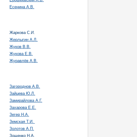
Есенина А.В.
Жаркова С.И.
Жерлыгин А.Л.
Жуков В.В.
Жукова Е.В.
Журавлёв А.В.
Загороднов А.В.
Зайцева Ю.Л.
Замирайлова А.Г.
Захарова Е.Е.
Зегер Н.А.
Земская Т.И.
Золотов А.П.
Зощенко Н.А.