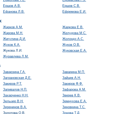
Ершов А.В.
Ершов С.В.
Ефанова Л.В.
Ефремова Е.И.
Ж
Жарков А.М.
Жаркова Е.В.
Жарова М.Н.
Желудова М.С.
Жигулина Д.И.
Жолондз А.С.
Жуков К.А.
Жуков О.В.
Жукова Л.И.
Жуковская Е.А.
Журавлева Л.М.
З
Заварзина Г.А.
Заварина М.П.
Заграновская Д.Е.
Зайцев А.Н.
Закиров Р.Т.
Закиров Ф.Ф.
Запивалов Н.П.
Зафарова А.М.
Захарченко Н.Н.
Зверев К.В.
Зельцер В.Н.
Земнухова Е.А.
Зеренинов В.А.
Зиновкина Т.С.
Золотова О.В.
Зонова Т.Д.