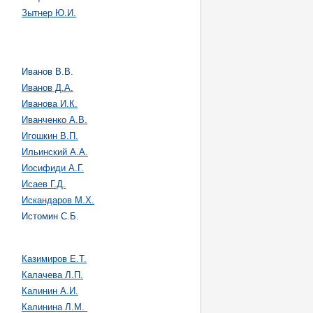
Зытнер Ю.И.
Иванов В.В.
Иванов Д.А.
Иванова И.К.
Иванченко А.В.
Игошкин В.П.
Ильинский А.А.
Иосифиди А.Г.
Исаев Г.Д.
Искандаров М.Х.
Истомин С.Б.
Казимиров Е.Т.
Калачева Л.П.
Калинин А.И.
Калинина Л.М.