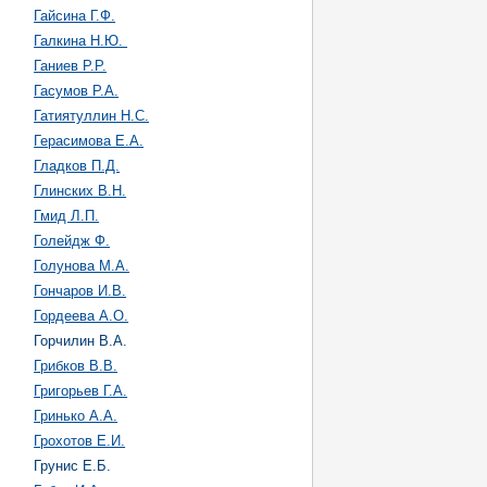
Гайсина Г.Ф.
Галкина Н.Ю.
Ганиев Р.Р.
Гасумов Р.А.
Гатиятуллин Н.С.
Герасимова Е.А.
Гладков П.Д.
Глинских В.Н.
Гмид Л.П.
Голейдж Ф.
Голунова М.А.
Гончаров И.В.
Гордеева А.О.
Горчилин В.А.
Грибков В.В.
Григорьев Г.А.
Гринько А.А.
Грохотов Е.И.
Грунис Е.Б.