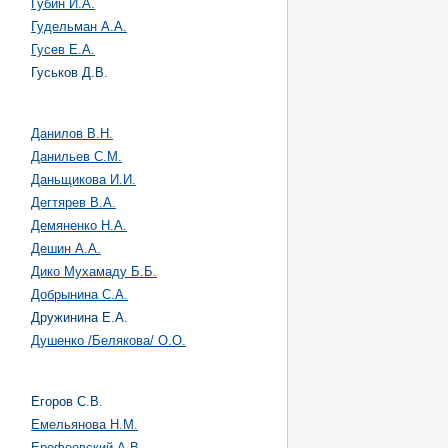
Губин И.А.
Гудельман А.А.
Гусев Е.А.
Гуськов Д.В.
Данилов В.Н.
Данильев С.М.
Даньщикова И.И.
Дегтярев В.А.
Демяненко Н.А.
Дешин А.А.
Дико Мухамаду Б.Б.
Добрынина С.А.
Дружинина Е.А.
Душенко /Белякова/ О.О.
Егоров С.В.
Емельянова Н.М.
Ерофеевский А.В.