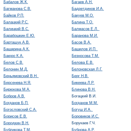
Бабалов Ж.К.
Багаев А.Н.
Багманова С.В.
Бадретдинов И.А.
Байков Р.П.
Бакуев М.О.
Балацкий Р.С.
Балина Т.О.
Балицкий В.С.
Балмасов Е.Л.
Барабошкин Е.Ю.
Баранова М.И.
Бартащук А.В.
Басов В.А.
Башарина А.К.
Башилов И.П.
Баюро К.А.
Безносова Т.М.
Белов С.В.
Белова Е.В.
Белонин М.Д.
Белоновская Л.Г.
Беньямовский В.Н.
Берг Н.В.
Берсенева Н.Я.
Бикеева Л.Р.
Бирюкова М.А.
Блинова В.Н.
Бобров А.В.
Богацкий В.И.
Богданов Б.П.
Богданов М.М.
Богословский С.А.
Богуш И.А.
Борисов Е.В.
Боровиков И.С.
Бородкин В.Н.
Борукаев Г.Ч.
Бубликова Т.М.
Бубнова А.Р.