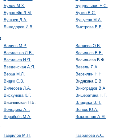
Булач М.Х.
Бурдельная Н.С.
Бурштейн Л.М.
Бутин В.С.
Бушнев Д.А.
Бушуева М.А.
Быкадоров И.В.
Быстрова В.В.
В
Валиев М.Р.
Валяева О.В.
Василенко Л.В.
Васильев В.Е.
Васильев Н.Я.
Васильева В.Ф.
Введенская А.Я.
Вевель Я.А.
Верба М.Л.
Верзилин Н.Н.
Видик С.В.
Видякина Е.В.
Вилесова Л.А.
Виноградов В.А.
Вискунова К.Г.
Вишератина Н.П.
Вишневская Н.Б.
Владыка В.Н.
Володина А.Г.
Волож Ю.А.
Воробьёв М.А.
Высоколян А.М.
Г
Гаврилов М.Н.
Гаврилова А.С.