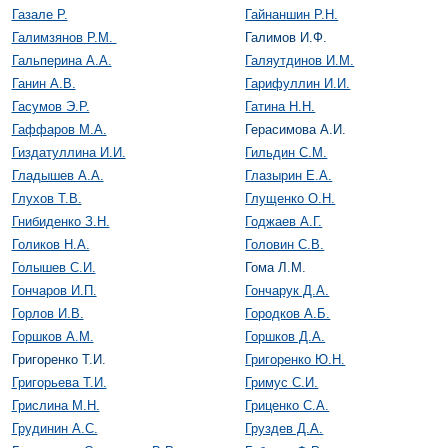
Газале Р.
Гайнаншин Р.Н.
Галимзянов Р.М.
Галимов И.Ф.
Гальперина А.А.
Галяутдинов И.М.
Ганин А.В.
Гарифуллин И.И.
Гасумов Э.Р.
Гатина Н.Н.
Гаффаров М.А.
Герасимова А.И.
Гиздатуллина И.И.
Гильдин С.М.
Гладышев А.А.
Глазырин Е.А.
Глухов Т.В.
Глущенко О.Н.
Гнибиденко З.Н.
Годжаев А.Г.
Голиков Н.А.
Головин С.В.
Голышев С.И.
Гома Л.М.
Гончаров И.П.
Гончарук Д.А.
Горлов И.В.
Городков А.Б.
Горшков А.М.
Горшков Д.А.
Григоренко Т.И.
Григоренко Ю.Н.
Григорьева Т.И.
Гримус С.И.
Грислина М.Н.
Гриценко С.А.
Грудинин А.С.
Груздев Д.А.