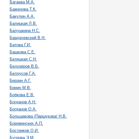
Багаева М.А.
Баженова Т.К.
Бакулин А.А.
Балицкая Л.В.
Балушкина Н.С.
Бардачевский В.Н.
Батова Г.И.
Башкова С.Е.
Белецкая С.Н.
Белозёров В.Б.
Белоусов Г.А.
Берзин А.Г.
Бирин М.В.
Бобкова Е.В.
Богданов А.Н.
Богданов О.А.
Большакова /Паршукова/ Н.В.
Боровинских А.П.
Бостриков О.И.
Бугрова Э.М.