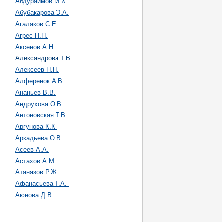
Абдураимов М.Х.
Абубакарова Э.А.
Агалаков С.Е.
Агрес Н.П.
Аксенов А.Н.
Александрова Т.В.
Алексеев Н.Н.
Алференок А.В.
Ананьев В.В.
Андрухова О.В.
Антоновская Т.В.
Аргунова К.К.
Аркадьева О.В.
Асеев А.А.
Астахов А.М.
Атанязов Р.Ж.
Афанасьева Т.А.
Аюнова Д.В.