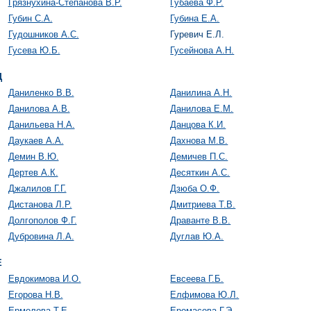
Грязнухина-Степанова В.Р.
Губаева Ф.Р.
Губин С.А.
Губина Е.А.
Гудошников А.С.
Гуревич Е.Л.
Гусева Ю.Б.
Гусейнова А.Н.
Д
Даниленко В.В.
Данилина А.Н.
Данилова А.В.
Данилова Е.М.
Данильева Н.А.
Данцова К.И.
Даукаев А.А.
Дахнова М.В.
Демин В.Ю.
Демичев П.С.
Дертев А.К.
Десяткин А.С.
Джалилов Г.Г.
Дзюба О.Ф.
Дистанова Л.Р.
Дмитриева Т.В.
Долгополов Ф.Г.
Драванте В.В.
Дубровина Л.А.
Дуглав Ю.А.
Е
Евдокимова И.О.
Евсеева Г.Б.
Егорова Н.В.
Елфимова Ю.Л.
Ермолова Т.Е.
Еромасова Г.Э.