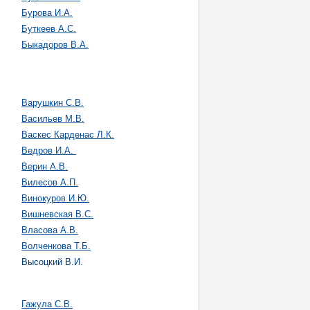
Бурова И.А.
Буткеев А.С.
Быкадоров В.А.
Варушкин С.В.
Васильев М.В.
Васкес Карденас Л.К.
Ведров И.А.
Верин А.В.
Вилесов А.П.
Винокуров И.Ю.
Вишневская В.С.
Власова А.В.
Волченкова Т.Б.
Высоцкий В.И.
Гажула С.В.