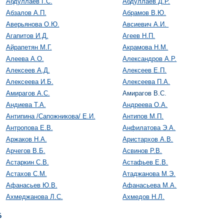
Абдуллаев Г.С.
Абдуллаев Д.Р.
Абзалов А.П.
Абрамов В.Ю.
Аверьянова О.Ю.
Авсиевич А.И.
Агапитов И.Д.
Агеев Н.П.
Айрапетян М.Г.
Акрамова Н.М.
Алеева А.О.
Александров А.Р.
Алексеев А.Д.
Алексеев Е.П.
Алексеева И.Б.
Алексеева П.А.
Амирагов А.С.
Амирагов В.С.
Андиева Т.А.
Андреева О.А.
Антипина /Сапожникова/ Е.И.
Антипов М.П.
Антропова Е.В.
Анфилатова Э.А.
Аржаков Н.А.
Аристархов А.В.
Арчегов В.Б.
Асвинов Р.В.
Астаркин С.В.
Астафьев Е.В.
Астахов С.М.
Атаджанова М.Э.
Афанасьев Ю.В.
Афанасьева М.А.
Ахмеджанова Л.С.
Ахмедов Н.Л.
Б