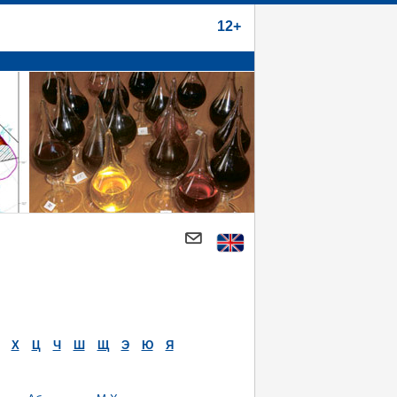
12+
Х
Ц
Ч
Ш
Щ
Э
Ю
Я