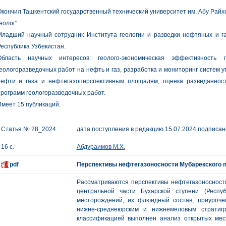
кончил Ташкентский государственный технический университет им. Абу Райх
еолог".
Младший научный сотрудник Института геологии и разведки нефтяных и г
еспублика Узбекистан.
Область научных интересов: геолого-экономическая эффективность г
еологоразведочных работ на нефть и газ, разработка и мониторинг систем
нефти и газа и нефтегазоперспективным площадям, оценка разведаннос
рограмм геологоразведочных работ.
меет 15 публикаций.
Статья № 28_2024
дата поступления в редакцию 15.07.2024 подписано
16 с.
Абдураимов М.Х.
pdf
Перспективы нефтегазоносности Мубарекского п
Рассматриваются перспективы нефтегазоносности
центральной части Бухарской ступени (Респуб
месторождений, их флюидный состав, приуроче
нижне-среднеюрским и нижнемеловым стратигр
классификацией выполнен анализ открытых мес