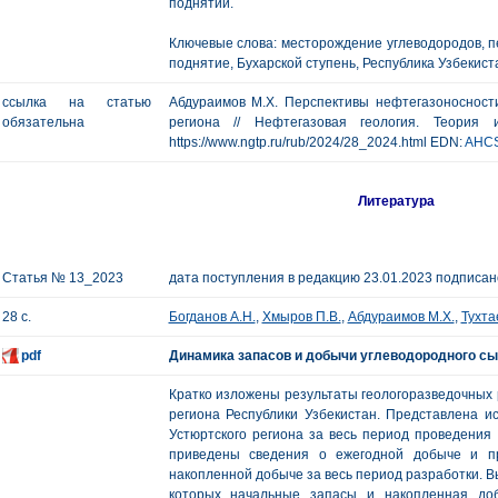
поднятии.
Ключевые слова: месторождение углеводородов, п
поднятие, Бухарской ступень, Республика Узбекист
ссылка на статью
Абдураимов М.Х. Перспективы нефтегазоносности
обязательна
региона // Нефтегазовая геология. Теория
https://www.ngtp.ru/rub/2024/28_2024.html EDN:
AHC
Литература
Статья № 13_2023
дата поступления в редакцию 23.01.2023 подписано
28 с.
Богданов А.Н.
,
Хмыров П.В.
,
Абдураимов М.Х.
,
Тухтае
pdf
Динамика запасов и добычи углеводородного сы
Кратко изложены результаты геологоразведочных р
региона Республики Узбекистан. Представлена и
Устюртского региона за весь период проведения 
приведены сведения о ежегодной добыче и пр
накопленной добыче за весь период разработки. В
которых начальные запасы и накопленная до