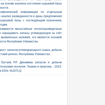
 на основе анализа состояния сырьевой базы
нности.
геофизической информации по отдельным
й анализ разведанности и даны предложения
 сырьевой базы с последующим освоением,
тодик.
рачиваются масштабные геологоразведочные
о наращивать запасы углеводородов за счёт
 выявленных залежей, что является основой
ти Республики Узбекистан.
рост запасов углеводородного сырья, добыча
ский регион, Республика Узбекистан.
, Тухтаев Р.Р. Динамика запасов и добычи
егазовая геология. Теория и практика. - 2023.
html EDN: NUDTLQ