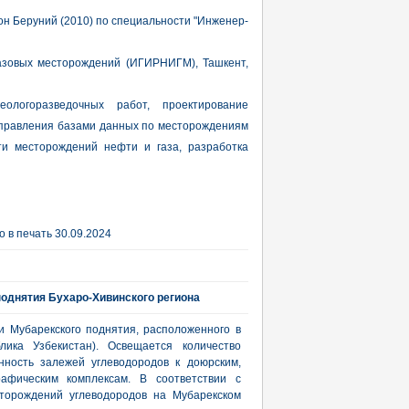
он Беруний (2010) по специальности "Инженер-
азовых месторождений (ИГИРНИГМ), Ташкент,
еологоразведочных работ, проектирование
 управления базами данных по месторождениям
ти месторождений нефти и газа, разработка
 в печать 30.09.2024
однятия Бухаро-Хивинского региона
 Мубарекского поднятия, расположенного в
лика Узбекистан). Освещается количество
нность залежей углеводородов к доюрским,
афическим комплексам. В соответствии с
торождений углеводородов на Мубарекском