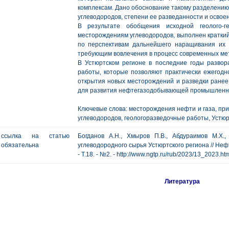
комплексам. Дано обоснование такому разделению
углеводородов, степени ее разведанности и освое
В результате обобщения исходной геолого-
месторождениям углеводородов, выполнен кратки
по перспективам дальнейшего наращивания их
требующим вовлечения в процесс современных ме
В Устюртском регионе в последние годы разво
работы, которые позволяют практически ежегодн
открытия новых месторождений и разведки ранее
для развития нефтегазодобывающей промышленнос
Ключевые слова: месторождения нефти и газа, при
углеводородов, геологоразведочные работы, Устюрт
ссылка на статью
Богданов А.Н., Хмыров П.В., Абдураимов М.Х.
обязательна
углеводородного сырья Устюртского региона // Нефт
- Т.18. - №2. - http://www.ngtp.ru/rub/2023/13_2023.
Литература