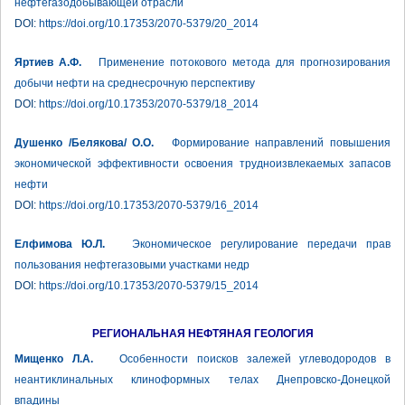
нефтегазодобывающей отрасли
DOI:
https://doi.org/10.17353/2070-5379/20_2014
Яртиев А.Ф.
Применение потокового метода для прогнозирования
добычи нефти на среднесрочную перспективу
DOI:
https://doi.org/10.17353/2070-5379/18_2014
Душенко /Белякова/ О.О.
Формирование направлений повышения
экономической эффективности освоения трудноизвлекаемых запасов
нефти
DOI:
https://doi.org/10.17353/2070-5379/16_2014
Елфимова Ю.Л.
Экономическое регулирование передачи прав
пользования нефтегазовыми участками недр
DOI:
https://doi.org/10.17353/2070-5379/15_2014
РЕГИОНАЛЬНАЯ НЕФТЯНАЯ ГЕОЛОГИЯ
Мищенко Л.А.
Особенности поисков залежей углеводородов в
неантиклинальных клиноформных телах Днепровско-Донецкой
впадины