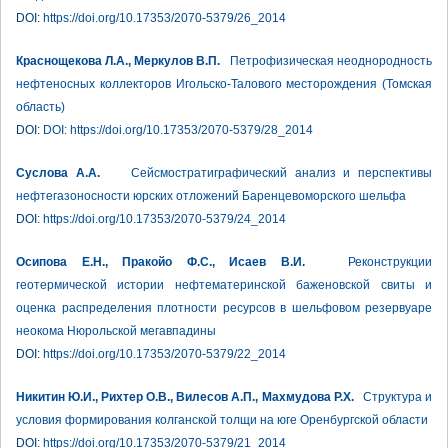
DOI:
https://doi.org/10.17353/2070-5379/26_2014
Краснощекова Л.А., Меркулов В.П.
Петрофизическая неоднородность
нефтеносных коллекторов Игольско-Талового месторождения (Томская
область)
DOI:
DOI: https://doi.org/10.17353/2070-5379/28_2014
Суслова А.А.
Сейсмостратиграфический анализ и перспективы
нефтегазоносности юрских отложений Баренцевоморского шельфа
DOI:
https://doi.org/10.17353/2070-5379/24_2014
Осипова Е.Н., Пракойо Ф.С., Исаев В.И.
Реконструкции
геотермической истории нефтематеринской баженовской свиты и
оценка распределения плотности ресурсов в шельфовом резервуаре
неокома Нюрольской мегавпадины
DOI:
https://doi.org/10.17353/2070-5379/22_2014
Никитин Ю.И., Рихтер О.В., Вилесов А.П., Махмудова Р.Х.
Структура и
условия формирования колганской толщи на юге Оренбургской области
DOI:
https://doi.org/10.17353/2070-5379/21_2014