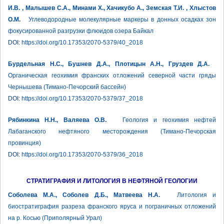
И.В. , Малышев С.А., Минами Х., Хачикубо А., Земская Т.И. , Хлыстов
О.М.
Углеводородные молекулярные маркеры в донных осадках зон
фокусированной разгрузки флюидов озера Байкал
DOI:
https://doi.org/10.17353/2070-5379/40_2018
Бурдельная Н.С., Бушнев Д.А., Плотицын А.Н., Груздев Д.А.
Органическая геохимия франских отложений северной части гряды
Чернышева (Тимано-Печорский бассейн)
DOI:
https://doi.org/10.17353/2070-5379/37_2018
Рябинкина Н.Н., Валяева О.В.
Геология и геохимия нефтей
Лабаганского нефтяного месторождения (Тимано-Печорская
провинция)
DOI:
https://doi.org/10.17353/2070-5379/36_2018
СТРАТИГРАФИЯ И ЛИТОЛОГИЯ В НЕФТЯНОЙ ГЕОЛОГИИ
Соболева М.А., Соболев Д.Б., Матвеева Н.А.
Литология и
биостратиграфия разреза франского яруса и пограничных отложений
на р. Косью (Приполярный Урал)