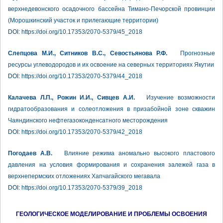
верхнедевонского осадочного бассейна Тимано-Печорской провинции
(Морошкинский участок и прилегающие территории)
DOI:
https://doi.org/10.17353/2070-5379/45_2018
Слепцова М.И., Ситников В.С., Севостьянова Р.Ф.
Прогнозные
ресурсы углеводородов и их освоение на северных территориях Якутии
DOI:
https://doi.org/10.17353/2070-5379/44_2018
Калачева Л.П., Рожин И.И., Сивцев А.И.
Изучение возможности
гидратообразования и солеотложения в призабойной зоне скважин
Чаяндинского нефтегазоконденсатного месторождения
DOI:
https://doi.org/10.17353/2070-5379/42_2018
Погодаев А.В.
Влияние режима аномально высокого пластового
давления на условия формирования и сохранения залежей газа в
верхнепермских отложениях Хапчагайского мегавала
DOI:
https://doi.org/10.17353/2070-5379/39_2018
ГЕОЛОГИЧЕСКОЕ МОДЕЛИРОВАНИЕ И ПРОБЛЕМЫ ОСВОЕНИЯ