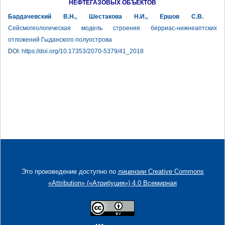
НЕФТЕГАЗОВЫХ ОБЪЕКТОВ
Бардачевский В.Н., Шестакова Н.И., Ершов С.В.
Сейсмогеологическая модель строения берриас-нижнеаптских
отложений Гыданского полуострова
DOI:
https://doi.org/10.17353/2070-5379/41_2018
Это произведение доступно по
лицензии Creative Commons
«Attribution» («Атрибуция») 4.0 Всемирная