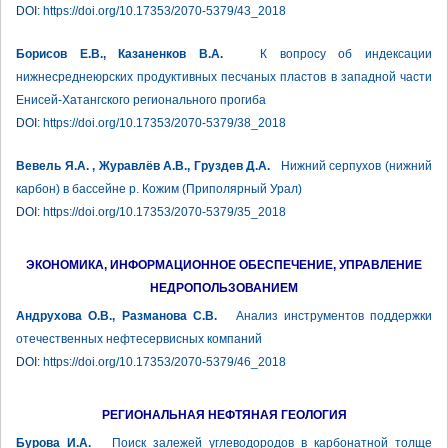
DOI:
https://doi.org/10.17353/2070-5379/43_2018
Борисов Е.В., Казаненков В.А.
К вопросу об индексации
нижнесреднеюрских продуктивных песчаных пластов в западной части
Енисей-Хатангского регионального прогиба
DOI:
https://doi.org/10.17353/2070-5379/38_2018
Вевель Я.А. , Журавлёв А.В., Груздев Д.А.
Нижний серпухов (нижний
карбон) в бассейне р. Кожим (Приполярный Урал)
DOI:
https://doi.org/10.17353/2070-5379/35_2018
ЭКОНОМИКА, ИНФОРМАЦИОННОЕ ОБЕСПЕЧЕНИЕ, УПРАВЛЕНИЕ
НЕДРОПОЛЬЗОВАНИЕМ
Андрухова О.В., Разманова С.В.
Анализ инструментов поддержки
отечественных нефтесервисных компаний
DOI:
https://doi.org/10.17353/2070-5379/46_2018
РЕГИОНАЛЬНАЯ НЕФТЯНАЯ ГЕОЛОГИЯ
Бурова И.А.
Поиск залежей углеводородов в карбонатной толще