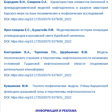
Бородкин В.Н., Смирнов О.А.
Характеристика элементов биогенной и
флюидодинамической моделей нафтидогенеза в разрезе акватории
Карского моря на базе геохимических и геофизических исследований
DOI:
https://doi.org/10.17353/2070-5379/39_2022
Ярославцева Е.С., Бурштейн Л.М.
Моделирование истории генерации
углеводородов в куонамской свите Курейской синеклизы
DOI:
https://doi.org/10.17353/2070-5379/38_2022
Конторович В.А., Торопова Т.Н., Щербаненко В.М.
Модель
геологического строения и перспективы нефтегазоносности неокомских
отложений Гыданской нефтегазоносной области (подпимская
региональная клиноформа)
DOI:
https://doi.org/10.17353/2070-5379/37_2022
Кувшинова М.Ф.
Геолого-геофизическая модель Учбаш-Каршинской
флексурно-разрывной зоны и перспективы нефтегазоносности
DOI:
https://doi.org/10.17353/2070-5379/31_2022
ИНФОРМАЦИЯ И РЕКЛАМА