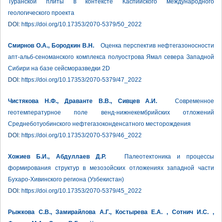
Туранской плиты в контексте Каспийского международного
геологического проекта
DOI:
https://doi.org/10.17353/2070-5379/50_2022
Смирнов О.А., Бородкин В.Н.
Оценка перспектив нефтегазоносности
апт-альб-сеноманского комплекса полуострова Ямал севера Западной
Сибири на базе сейсморазведки 2D
DOI:
https://doi.org/10.17353/2070-5379/47_2022
Чистякова Н.Ф., Драванте В.В., Сивцев А.И.
Современное
геотемпературное поле венд-нижнекембрийских отложений
Среднеботуобинского нефтегазоконденсатного месторождения
DOI:
https://doi.org/10.17353/2070-5379/46_2022
Хожиев Б.И., Абдуллаев Д.Р.
Палеотектоника и процессы
формирования структур в мезозойских отложениях западной части
Бухаро-Хивинского региона (Узбекистан)
DOI:
https://doi.org/10.17353/2070-5379/45_2022
Рыжкова С.В., Замирайлова А.Г., Костырева Е.А. , Сотнич И.С. ,