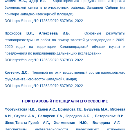
Фомин М.А., Эдер В.Г.
Характеристика продуктивного интервала
баженовской свиты в юго-восточных районах Западной Сибири (на
примере Западно-Квензерской площади)
DOI:
https://doi.org/10.17353/2070-5379/34_2022
Прохоров В.Л., Алексеева И.Б.
Основные результаты
геологоразведочных работ по поиску залежей углеводородов в 2009-
2020 годах на территории Калининградской области (суша) и
предложения по направлению дальнейших исследований
DOI:
https://doi.org/10.17353/2070-5379/33_2022
Крутенко Д.С.
Тепловой поток и вещественный состав палеозойского
фундамента (юго-восток Западной Сибири)
DOI:
https://doi.org/10.17353/2070-5379/32_2022
НЕФТЕГАЗОВЫЙ ПОТЕНЦИАЛ И ЕГО ОСВОЕНИЕ
Фортунатова Н.К. , Канев А.С., Ермолова Т.Е., Бушуева М.А., Михеева
А.И., Ступак А.А., Белоусов Г.А., Городков А.Б. , Петерсилье В.И.,
Швец-Тэнэта-Гурий А.Г., Холмянская Н.Ю., Володина А.Г.
Перспективы нефтегазоносности палеозойских отложений