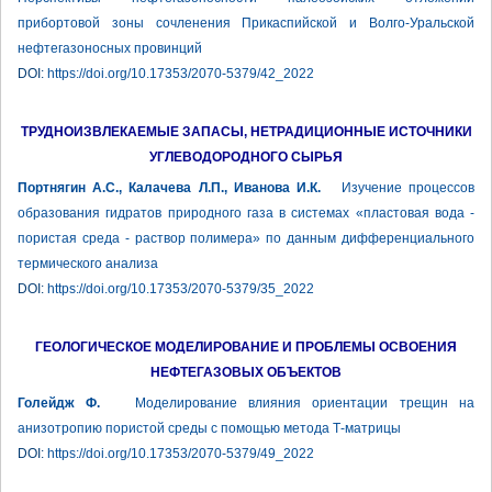
прибортовой зоны сочленения Прикаспийской и Волго-Уральской
нефтегазоносных провинций
DOI:
https://doi.org/10.17353/2070-5379/42_2022
ТРУДНОИЗВЛЕКАЕМЫЕ ЗАПАСЫ, НЕТРАДИЦИОННЫЕ ИСТОЧНИКИ
УГЛЕВОДОРОДНОГО СЫРЬЯ
Портнягин А.С., Калачева Л.П., Иванова И.К.
Изучение процессов
образования гидратов природного газа в системах «пластовая вода -
пористая среда - раствор полимера» по данным дифференциального
термического анализа
DOI:
https://doi.org/10.17353/2070-5379/35_2022
ГЕОЛОГИЧЕСКОЕ МОДЕЛИРОВАНИЕ И ПРОБЛЕМЫ ОСВОЕНИЯ
НЕФТЕГАЗОВЫХ ОБЪЕКТОВ
Голейдж Ф.
Моделирование влияния ориентации трещин на
анизотропию пористой среды с помощью метода Т-матрицы
DOI:
https://doi.org/10.17353/2070-5379/49_2022