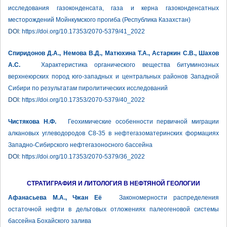
исследования газоконденсата, газа и керна газоконденсатных
месторождений Мойнкумского прогиба (Республика Казахстан)
DOI:
https://doi.org/10.17353/2070-5379/41_2022
Спиридонов Д.А., Немова В.Д., Матюхина Т.А., Астаркин С.В., Шахов
А.С.
Характеристика органического вещества битуминозных
верхнеюрских пород юго-западных и центральных районов Западной
Сибири по результатам пиролитических исследований
DOI:
https://doi.org/10.17353/2070-5379/40_2022
Чистякова Н.Ф.
Геохимические особенности первичной миграции
алкановых углеводородов С8-35 в нефтегазоматеринских формациях
Западно-Сибирского нефтегазоносного бассейна
DOI:
https://doi.org/10.17353/2070-5379/36_2022
СТРАТИГРАФИЯ И ЛИТОЛОГИЯ В НЕФТЯНОЙ ГЕОЛОГИИ
Афанасьева М.А., Чжан Её
Закономерности распределения
остаточной нефти в дельтовых отложениях палеогеновой системы
бассейна Бохайского залива