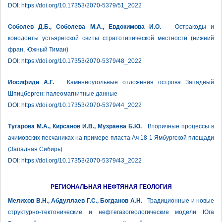
DOI:
https://doi.org/10.17353/2070-5379/51_2022
Соболев Д.Б., Соболева М.А., Евдокимова И.О.
Остракоды и
конодонты устьярегской свиты стратотипической местности (нижний
фран, Южный Тиман)
DOI:
https://doi.org/10.17353/2070-5379/48_2022
Иосифиди А.Г.
Каменноугольные отложения острова Западный
Шпицберген: палеомагнитные данные
DOI:
https://doi.org/10.17353/2070-5379/44_2022
Тугарова М.А., Кирсанов И.В., Музраева Б.Ю.
Вторичные процессы в
ачимовских песчаниках на примере пласта Ач 18-1 Ямбургской площади
(Западная Сибирь)
DOI:
https://doi.org/10.17353/2070-5379/43_2022
РЕГИОНАЛЬНАЯ НЕФТЯНАЯ ГЕОЛОГИЯ
Мелихов В.Н., Абдуллаев Г.С., Богданов А.Н.
Традиционные и новые
структурно-тектонические и нефтегазогеологические модели Юга