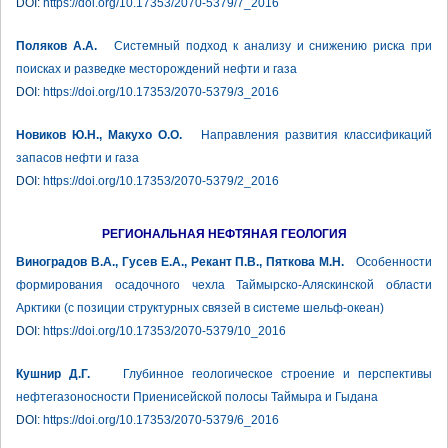
DOI:
https://doi.org/10.17353/2070-5379/7_2016
Поляков А.А.
Системный подход к анализу и снижению риска при
поисках и разведке месторождений нефти и газа
DOI:
https://doi.org/10.17353/2070-5379/3_2016
Новиков Ю.Н., Макухо О.О.
Направления развития классификаций
запасов нефти и газа
DOI:
https://doi.org/10.17353/2070-5379/2_2016
РЕГИОНАЛЬНАЯ НЕФТЯНАЯ ГЕОЛОГИЯ
Виноградов В.А., Гусев Е.А., Рекант П.В., Пяткова М.Н.
Особенности
формирования осадочного чехла Таймырско-Аляскинской области
Арктики (с позиции структурных связей в системе шельф-океан)
DOI:
https://doi.org/10.17353/2070-5379/10_2016
Кушнир Д.Г.
Глубинное геологическое строение и перспективы
нефтегазоносности Приенисейской полосы Таймыра и Гыдана
DOI:
https://doi.org/10.17353/2070-5379/6_2016