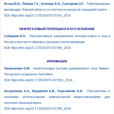
Исаев В.И., Лобова Г.А., Осипова Е.Н., Сунгурова О.Г.
Районирование
мегавпадин Томской области по плотности ресурсов сланцевой нефти
DOI:
https://doi.org/10.17353/2070-5379/1_2016
НЕФТЕГАЗОВЫЙ ПОТЕНЦИАЛ И ЕГО ОСВОЕНИЕ
Соборнов К.О.
Перспективные направления поисков нефти и газа в
России в контексте мировых трендов в геологоразведке
DOI:
https://doi.org/10.17353/2070-5379/4_2016
ИННОВАЦИИ
Аверьянова О.Ю.
Нефтегазовые системы доманикового типа Тимано-
Печорского осадочного бассейна
DOI:
https://doi.org/10.17353/2070-5379/11_2016
Штырляева А.А., Журавлёв А.В., Герасимова А.И.
Перспективы и
проблемы использования компьютерной микротомографии для
изучения образцов керна
DOI:
https://doi.org/10.17353/2070-5379/8_2016