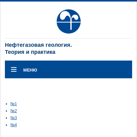
Нефтегазовая геология.
Теория и практика
МЕНЮ
№1
№2
№3
№4