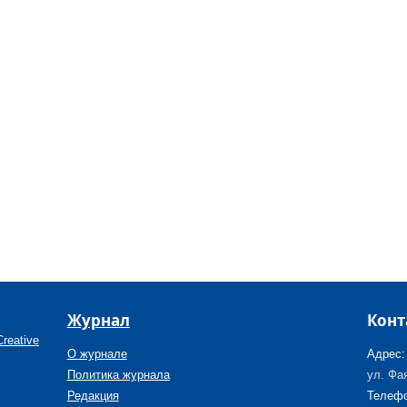
Журнал
Конт
reative
О журнале
Адрес:
Политика журнала
ул. Фая
Редакция
Телефо