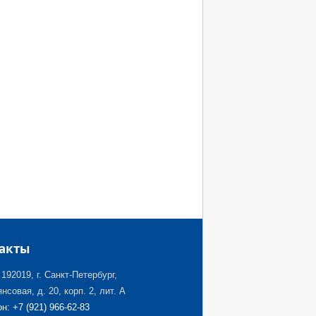
акты
192019, г. Санкт-Петербург,
нсовая, д. 20, корп. 2, лит. А
н: +7 (921) 966-62-83