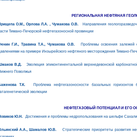
РЕГИОНАЛЬНАЯ НЕФТЯНАЯ ГЕОЛ
рищепа О.М., Орлова Л.А. , Чумакова О.В.
Направления геологоразведочн
асти Тимано-Печорской нефтегазоносной провинции
енин Г.И., Травина Т.А., Чумакова О.В.
Проблемы освоения залежей с
давлениями на примере Инзырейского нефтяного месторождения Тимано-Печ
Шмаков В.Д.
Эволюция эпиконтинентальной верхнедевонской карбонатной
Нижнего Поволжья
Баженова Т.К.
Проблема нефтегазоносности базальных горизонтов б
атагенетической эволюции
НЕФТЕГАЗОВЫЙ ПОТЕНЦИАЛ И ЕГО 
Новиков Ю.Н.
Достижения и проблемы недропользования на шельфе Сахал
Ильинский А.А., Шамалов Ю.В.
Стратегические приоритеты развития неф
словиях