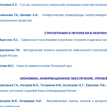
огозина Е.А.
Состав, зональность и масштабы генерации газов при катагенез
Баженова Т.К., Шапиро А.И.
Алифатические углеводороды синбитумоидов к
рганического вещества
СТРАТИГРАФИЯ И ЛИТОЛОГИЯ В НЕФТЯН
аргулис Л.С.
Секвенсная стратиграфия в изучении строения осадочных чех
Дмитриева Т.В.
Методические аспекты разработки комплексной стратиграф
морей России
Репин Ю.С.
Новости аммонитологии Печорской юры
ЭКОНОМИКА, ИНФОРМАЦИОННОЕ ОБЕСПЕЧЕНИЕ, УПРАВ
ригорьев Г.А., Назаров В.И., Татаринов И.В., Кузнецова Н.Т. , Ефанова Л.В., 
нализ состояния сырьевой базы углеводородов России
азаров В.И., Искрицкая Н.И.
Экономическая оценка запасов и ресурсов
классификации