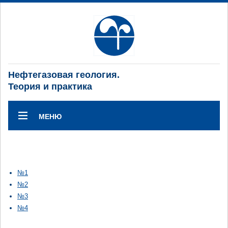
Нефтегазовая геология.
Теория и практика
МЕНЮ
№1
№2
№3
№4