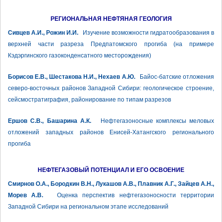
РЕГИОНАЛЬНАЯ НЕФТЯНАЯ ГЕОЛОГИЯ
Сивцев А.И., Рожин И.И.
Изучение возможности гидратообразования в
верхней части разреза Предпатомского прогиба (на примере
Кэдэргинского газоконденсатного месторождения)
Борисов Е.В., Шестакова Н.И., Нехаев А.Ю.
Байос-батские отложения
северо-восточных районов Западной Сибири: геологическое строение,
сейсмостратиграфия, районирование по типам разрезов
Ершов С.В., Башарина А.К.
Нефтегазоносные комплексы меловых
отложений западных районов Енисей-Хатангского регионального
прогиба
НЕФТЕГАЗОВЫЙ ПОТЕНЦИАЛ И ЕГО ОСВОЕНИЕ
Смирнов О.А., Бородкин В.Н., Лукашов А.В., Плавник А.Г., Зайцев А.Н.,
Морев А.В.
Оценка перспектив нефтегазоносности территории
Западной Сибири на региональном этапе исследований