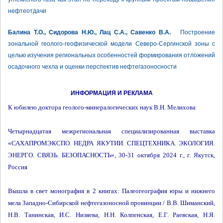
нефтеотдачи
Балина Т.О., Сидорова Н.Ю., Лац С.А., Савенко В.А.
Построение
зональной геолого-геофизической модели Северо-Сергинской зоны с
целью изучения региональных особенностей формирования отложений
осадочного чехла и оценки перспектив нефтегазоносности
ИНФОРМАЦИЯ И РЕКЛАМА
К юбилею доктора геолого-минералогических наук В.Н. Мелихова
Четырнадцатая межрегиональная специализированная выставка
«САХАПРОМЭКСПО. НЕДРА ЯКУТИИ. СПЕЦТЕХНИКА. ЭКОЛОГИЯ.
ЭНЕРГО. СВЯЗЬ. БЕЗОПАСНОСТЬ», 30-31 октября 2024 г., г. Якутск,
Россия
Вышла в свет монография в 2 книгах: Палеогеография юры и нижнего
мела Западно-Сибирской нефтегазоносной провинции / В.В. Шиманский,
Н.В. Танинская, И.С. Низяева, Н.Н. Колпенская, Е.Г. Раевская, Н.Я.