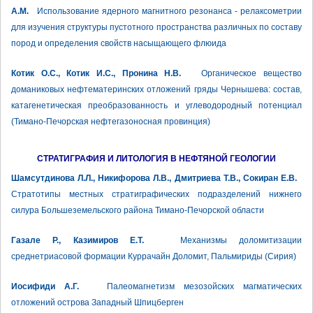
А.М.
Использование ядерного магнитного резонанса - релаксометрии
для изучения структуры пустотного пространства различных по составу
пород и определения свойств насыщающего флюида
Котик О.С., Котик И.С., Пронина Н.В.
Органическое вещество
доманиковых нефтематеринских отложений гряды Чернышева: состав,
катагенетическая преобразованность и углеводородный потенциал
(Тимано-Печорская нефтегазоносная провинция)
СТРАТИГРАФИЯ И ЛИТОЛОГИЯ В НЕФТЯНОЙ ГЕОЛОГИИ
Шамсутдинова Л.Л., Никифорова Л.В., Дмитриева Т.В., Сокиран Е.В.
Стратотипы местных стратиграфических подразделений нижнего
силура Большеземельского района Тимано-Печорской области
Газале Р., Казимиров Е.Т.
Механизмы доломитизации
среднетриасовой формации Куррачайн Доломит, Пальмириды (Сирия)
Иосифиди А.Г.
Палеомагнетизм мезозойских магматических
отложений острова Западный Шпицберген