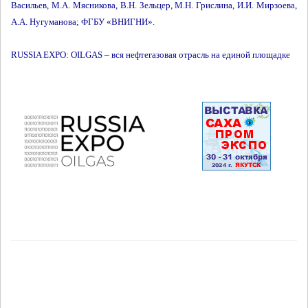
Васильев, М.А. Мясникова, В.Н. Зельцер, М.Н. Грислина, И.И. Мирзоева,
А.А. Нугуманова; ФГБУ «ВНИГНИ».
RUSSIA EXPO: OILGAS – вся нефтегазовая отрасль на единой площадке