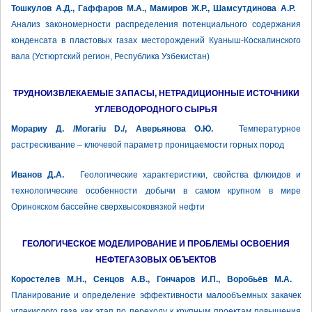
Тошкулов А.Д., Гаффаров М.А., Мамиров Ж.Р., Шамсутдинова А.Р.
Анализ закономерности распределения потенциального содержания
конденсата в пластовых газах месторождений Куаныш-Коскалинского
вала (Устюртский регион, Республика Узбекистан)
ТРУДНОИЗВЛЕКАЕМЫЕ ЗАПАСЫ, НЕТРАДИЦИОННЫЕ ИСТОЧНИКИ
УГЛЕВОДОРОДНОГО СЫРЬЯ
Морариу Д. /Morariu D./, Аверьянова О.Ю.
Температурное
растрескивание – ключевой параметр проницаемости горных пород
Иванов Д.А.
Геологические характеристики, свойства флюидов и
технологические особенности добычи в самом крупном в мире
Оринокском бассейне сверхвысоковязкой нефти
ГЕОЛОГИЧЕСКОЕ МОДЕЛИРОВАНИЕ И ПРОБЛЕМЫ ОСВОЕНИЯ
НЕФТЕГАЗОВЫХ ОБЪЕКТОВ
Коростелев М.Н., Сенцов А.В., Гончаров И.П., Воробьёв М.А.
Планирование и определение эффективности малообъемных закачек
углекислого газа как этап по переходу к крупным проектам повышения