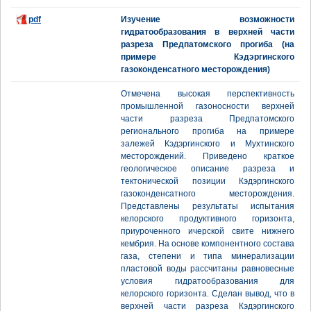
pdf
Изучение возможности
гидратообразования в верхней части
разреза Предпатомского прогиба (на
примере Кэдэргинского
газоконденсатного месторождения)
Отмечена высокая перспективность
промышленной газоносности верхней
части разреза Предпатомского
регионального прогиба на примере
залежей Кэдэргинского и Мухтинского
месторождений. Приведено краткое
геологическое описание разреза и
тектонической позиции Кэдэргинского
газоконденсатного месторождения.
Представлены результаты испытания
келорского продуктивного горизонта,
приуроченного ичерской свите нижнего
кембрия. На основе компонентного состава
газа, степени и типа минерализации
пластовой воды рассчитаны равновесные
условия гидратообразования для
келорского горизонта. Сделан вывод, что в
верхней части разреза Кэдэргинского