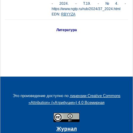
- 2024. - Т.19. - №4. -
https://www.ngtp.ru/rub/2024/37_2024.html
EDN:
RBYYZA
Литература
Это произведение доступно по
лицензии Creative Commons
«Attribution» («Атрибуция») 4.0 Всемирная
Журнал