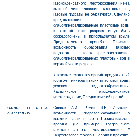
газоконденсатного месторождения из-за
высокой минерализации пластовых вод
газовые гидраты не образуются. Сделано
предположение, что
слабоминерализованные пластовые воды
в верхней части разреза могут быть
сосредоточены в прискладчатом крыле
Предпатомского прогиба. Показана
возможность образования газовых
гидратов в зонах распространения
слабоминерализованных пластовых вод в
верхней части разреза.
Ключевые слова: келорский продуктивный
горизонт, минерализация пластовой воды,
условия гидратообразования,
Кэдэргинское газоконденсатное
месторождение, Предпатомский прогиб.
ссылка на статью
Сивцев А.И., Рожин И.И. Изучение
обязательна
возможности гидратообразования в
верхней части разреза Предпатомского
прогиба (на примере Кэдэргинского
газоконденсатного месторождения) //
Нефтегазовая геология. Теория и практика.