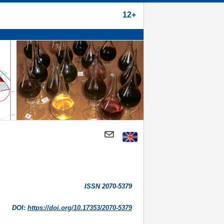
12+
ISSN 2070-5379
DOI:
https://doi.org/10.17353/2070-5379