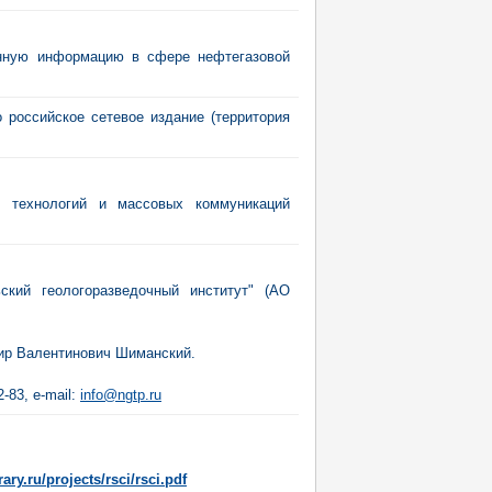
ванную информацию в сфере нефтегазовой
то российское сетевое издание (территория
 технологий и массовых коммуникаций
ский геологоразведочный институт" (АО
мир Валентинович Шиманский.
2-83, e-mail:
info@ngtp.ru
rary.ru/projects/rsci/rsci.pdf