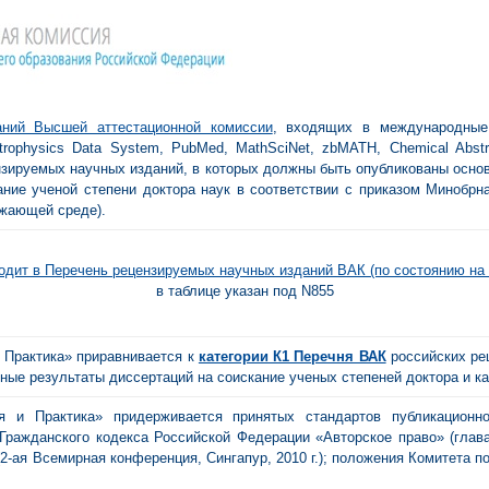
аний Высшей аттестационной комиссии
, входящих в международные
rophysics Data System, PubMed, MathSciNet, zbMATH, Chemical Abstra
зируемых научных изданий, в которых должны быть опубликованы основ
ание ученой степени доктора наук в соответствии с приказом Минобрн
ужающей среде).
дит в Перечень рецензируемых научных изданий ВАК (по состоянию на 
в таблице указан под N855
 Практика» приравнивается к
категории К1 Перечня ВАК
российских ре
ые результаты диссертаций на соискание ученых степеней доктора и ка
я и Практика» придерживается принятых стандартов публикационн
Гражданского кодекса Российской Федерации «Авторское право» (глав
-ая Всемирная конференция, Сингапур, 2010 г.); положения Комитета п