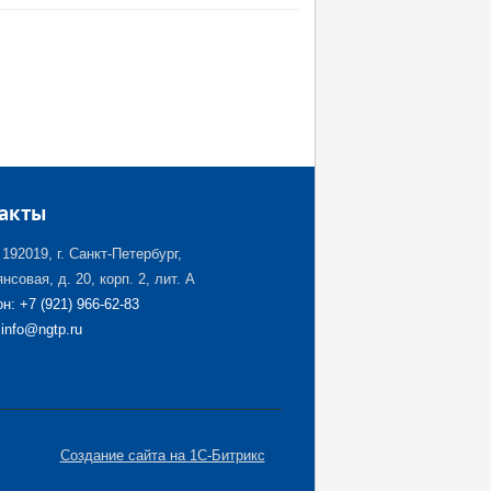
акты
192019, г. Санкт-Петербург,
нсовая, д. 20, корп. 2, лит. А
н: +7 (921) 966-62-83
 info@ngtp.ru
Создание сайта на 1С-Битрикс