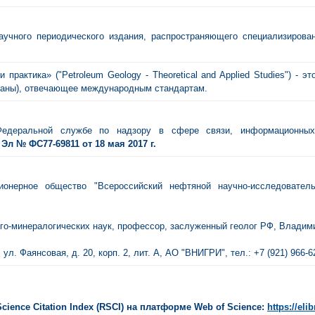
аучного периодического издания, распространяющего специализиро
практика» ("Petroleum Geology - Theoretical and Applied Studies") - э
траны), отвечающее международным стандартам.
 Федеральной службе по надзору в сфере связи, информационных
л № ФС77-69811 от 18 мая 2017 г.
ионерное общество "Всероссийский нефтяной научно-исследователь
лого-минералогических наук, профессор, заслуженный геолог РФ, Влади
 ул. Фаянсовая, д. 20, корп. 2, лит. А, АО "ВНИГРИ", тел.: +7 (921) 966-6
ience Citation Index (RSCI) на платформе Web of Science:
https://elib