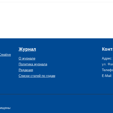
Журнал
Конт
reative
О журнале
Адрес:
Политика журнала
ул. Фая
Редакция
Телефо
Списки статей по годам
E-Mail:
щищены