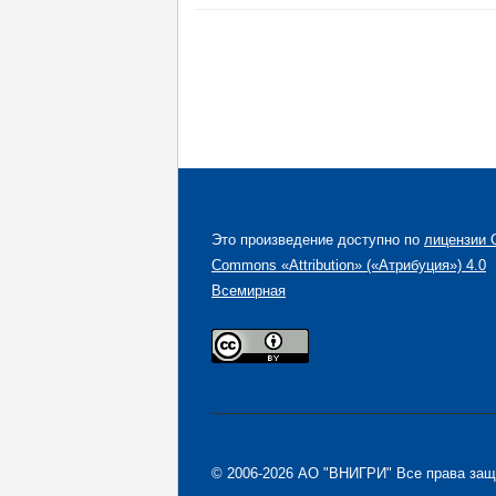
Это произведение доступно по
лицензии C
Commons «Attribution» («Атрибуция») 4.0
Всемирная
© 2006-2026 АО "ВНИГРИ" Все права за