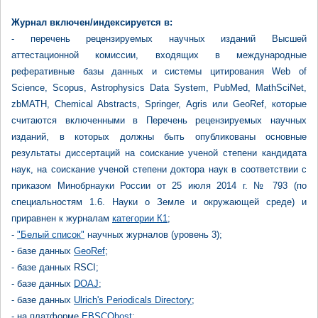
Журнал включен/индексируется в:
- перечень рецензируемых научных изданий Высшей
аттестационной комиссии, входящих в международные
реферативные базы данных и системы цитирования Web of
Science, Scopus, Astrophysics Data System, PubMed, MathSciNet,
zbMATH, Chemical Abstracts, Springer, Agris или GeoRef, которые
считаются включенными в Перечень рецензируемых научных
изданий, в которых должны быть опубликованы основные
результаты диссертаций на соискание ученой степени кандидата
наук, на соискание ученой степени доктора наук в соответствии с
приказом Минобрнауки России от 25 июля 2014 г. № 793 (по
специальностям 1.6. Науки о Земле и окружающей среде) и
приравнен к журналам
категории К1
;
-
"Белый список"
научных журналов (уровень 3);
- базе данных
GeoRef
;
- базе данных RSCI;
- базе данных
DOAJ
;
- базе данных
Ulrich's Periodicals Directory
;
- на платформе
EBSCOhost
;