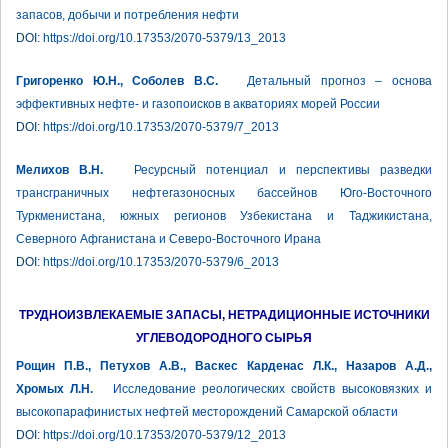
запасов, добычи и потребления нефти
DOI:
https://doi.org/10.17353/2070-5379/13_2013
Григоренко Ю.Н., Соболев В.С.
Детальный прогноз – основа
эффективных нефте- и газопоисков в акваториях морей России
DOI:
https://doi.org/10.17353/2070-5379/7_2013
Мелихов В.Н.
Ресурсный потенциал и перспективы разведки
трансграничных нефтегазоносных бассейнов Юго-Восточного
Туркменистана, южных регионов Узбекистана и Таджикистана,
Северного Афганистана и Северо-Восточного Ирана
DOI:
https://doi.org/10.17353/2070-5379/6_2013
ТРУДНОИЗВЛЕКАЕМЫЕ ЗАПАСЫ, НЕТРАДИЦИОННЫЕ ИСТОЧНИКИ
УГЛЕВОДОРОДНОГО СЫРЬЯ
Рощин П.В., Петухов А.В., Васкес Карденас Л.К., Назаров А.Д.,
Хромых Л.Н.
Исследование реологических свойств высоковязких и
высокопарафинистых нефтей месторождений Самарской области
DOI:
https://doi.org/10.17353/2070-5379/12_2013