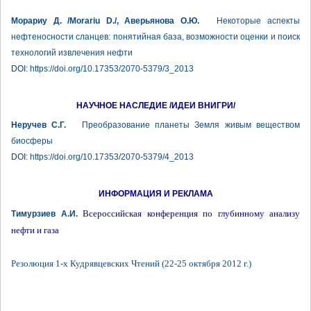
Морариу Д. /Morariu D./, Аверьянова О.Ю.
Некоторые аспекты
нефтеносности сланцев: понятийная база, возможности оценки и поиск
технологий извлечения нефти
DOI:
https://doi.org/10.17353/2070-5379/3_2013
НАУЧНОЕ НАСЛЕДИЕ /ИДЕИ ВНИГРИ/
Неручев С.Г.
Преобразование планеты Земля живым веществом
биосферы
DOI:
https://doi.org/10.17353/2070-5379/4_2013
ИНФОРМАЦИЯ И РЕКЛАМА
Всероссийская конференция по глубинному анализу
Тимурзиев А.И.
нефти и газа
Резолюция 1-х Кудрявцевских Чтений (22-25 октября 2012 г.)