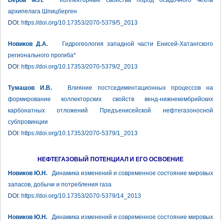
Верба М.Л.
Коллекторные свойства пород осадочного чехла
архипелага Шпицберген
DOI:
https://doi.org/10.17353/2070-5379/5_2013
Новиков Д.А.
Гидрогеология западной части Енисей-Хатангского
регионального прогиба*
DOI:
https://doi.org/10.17353/2070-5379/2_2013
Тумашов И.В.
Влияние постседиментационных процессов на
формирование коллекторских свойств венд-нижнекембрийских
карбонатных отложений Предъенисейской нефтегазоносной
субпровинции
DOI:
https://doi.org/10.17353/2070-5379/1_2013
НЕФТЕГАЗОВЫЙ ПОТЕНЦИАЛ И ЕГО ОСВОЕНИЕ
Новиков Ю.Н.
Динамика изменений и современное состояние мировых
запасов, добычи и потребления газа
DOI:
https://doi.org/10.17353/2070-5379/14_2013
Новиков Ю.Н.
Динамика изменений и современное состояние мировых