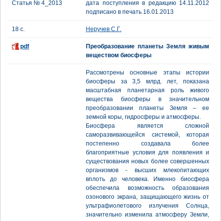
Статья № 4_2013
дата поступления в редакцию 14.11.2012
подписано в печать 16.01.2013
18 с.
Неручев С.Г.
pdf
Преобразование планеты Земля живым
веществом биосферы
Рассмотрены основные этапы истории
биосферы за 3,5 млрд. лет, показана
масштабная планетарная роль живого
вещества биосферы в значительном
преобразовании планеты Земля – ее
земной коры, гидросферы и атмосферы.
Биосфера является сложной
саморазвивающейся системой, которая
постепенно создавала более
благоприятные условия для появления и
существования новых более совершенных
организмов - высших млекопитающих
вплоть до человека. Именно биосфера
обеспечила возможность образования
озонового экрана, защищающего жизнь от
ультрафиолетового излучения Солнца,
значительно изменила атмосферу Земли,