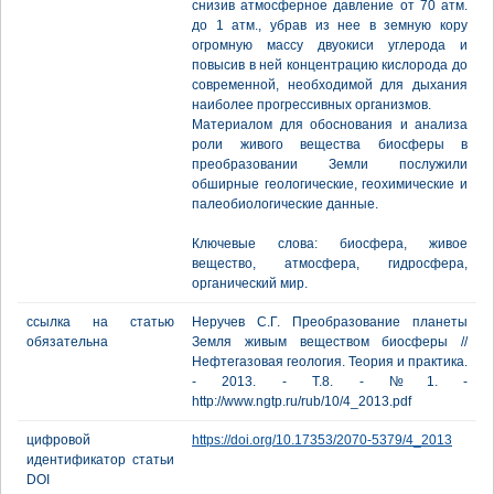
снизив атмосферное давление от 70 атм.
до 1 атм., убрав из нее в земную кору
огромную массу двуокиси углерода и
повысив в ней концентрацию кислорода до
современной, необходимой для дыхания
наиболее прогрессивных организмов.
Материалом для обоснования и анализа
роли живого вещества биосферы в
преобразовании Земли послужили
обширные геологические, геохимические и
палеобиологические данные.
Ключевые слова: биосфера, живое
вещество, атмосфера, гидросфера,
органический мир.
ссылка на статью
Неручев С.Г. Преобразование планеты
обязательна
Земля живым веществом биосферы //
Нефтегазовая геология. Теория и практика.
- 2013. - Т.8. - №1. -
http://www.ngtp.ru/rub/10/4_2013.pdf
цифровой
https://doi.org/10.17353/2070-5379/4_2013
идентификатор статьи
DOI