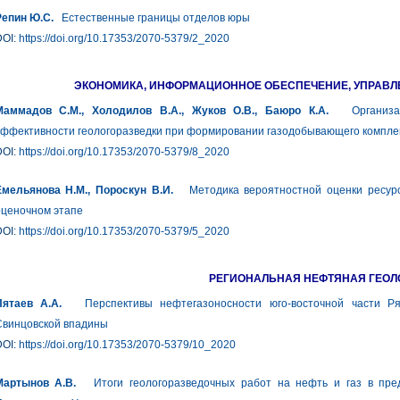
Репин Ю.С.
Естественные границы отделов юры
DOI:
https://doi.org/10.17353/2070-5379/2_2020
ЭКОНОМИКА, ИНФОРМАЦИОННОЕ ОБЕСПЕЧЕНИЕ, УПРАВ
Маммадов C.M., Холодилов В.А., Жуков О.В., Баюро К.А.
Организаци
ффективности геологоразведки при формировании газодобывающего комплек
DOI:
https://doi.org/10.17353/2070-5379/8_2020
Емельянова Н.М., Пороскун В.И.
Методика вероятностной оценки ресурсо
оценочном этапе
DOI:
https://doi.org/10.17353/2070-5379/5_2020
РЕГИОНАЛЬНАЯ НЕФТЯНАЯ ГЕОЛ
Пятаев А.А.
Перспективы нефтегазоносности юго-восточной части Ряз
Свинцовской впадины
DOI:
https://doi.org/10.17353/2070-5379/10_2020
Мартынов А.В.
Итоги геологоразведочных работ на нефть и газ в пред