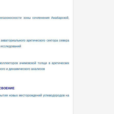
газоносности зоны сочленения Анабарской,
кваториального арктического сектора севера
 исследований
ллекторов ачимовской толщи в арктических
ого и динамического анализов
ОСВОЕНИЕ
ытия новых месторождений углеводородов на