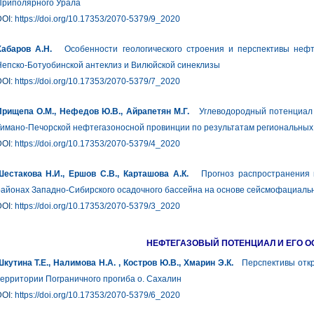
Приполярного Урала
DOI:
https://doi.org/10.17353/2070-5379/9_2020
Хабаров А.Н.
Особенности геологического строения и перспективы нефте
епско-Ботуобинской антеклиз и Вилюйской синеклизы
DOI:
https://doi.org/10.17353/2070-5379/7_2020
Прищепа О.М., Нефедов Ю.В., Айрапетян М.Г.
Углеводородный потенциал а
имано-Печорской нефтегазоносной провинции по результатам региональных
DOI:
https://doi.org/10.17353/2070-5379/4_2020
Шестакова Н.И., Ершов С.В., Карташова А.К.
Прогноз распространения ко
айонах Западно-Сибирского осадочного бассейна на основе сейсмофациальн
DOI:
https://doi.org/10.17353/2070-5379/3_2020
НЕФТЕГАЗОВЫЙ ПОТЕНЦИАЛ И ЕГО 
кутина Т.Е., Налимова Н.А. , Костров Ю.В., Хмарин Э.К.
Перспективы откр
ерритории Пограничного прогиба о. Сахалин
DOI:
https://doi.org/10.17353/2070-5379/6_2020