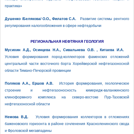
практика»
Душенко /Белякова/ О.О., Филатов С.А.
Развитие системы рентного
регулирования налогообложения в сфере нефтедобычи
РЕГИОНАЛЬНАЯ НЕФТЯНАЯ ГЕОЛОГИЯ
Мусихин А.Д., Осинцева Н.А., Сивальнева О.В. , Китаева И.А.
Условия формирования пород-коллекторов фаменских отложений
центральной части восточного борта Хорейверской нефтегазоносной
области Тимано-Печорской провинции
Поляков А.А., Ершов А.В.
История формирования, геологическое
строение и нефтегазоносность кимеридж-валанжинского
клиноформного комплекса на северо-востоке Пур-Тазовской
нефтегазоносной области
Немова В.Д.
Условия формирования коллекторов в отложениях
баженовского горизонта в районе сочленения Красноленинского свода
и Фроловской мегавпадины