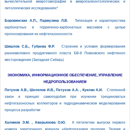
вычислительной микротомографии в микропалеонтологических и
литологических исследованиях*
Боровинских А.П., Пармузина Л.В.
Типизация и характеристика
карбонатных и терригенно-карбонатных массивов с целью
прогнозирования их нефтегазоносности
Шишлов С.Б., Губаева Ф.Р.
Строение и условия формирования
раннемелового продуктивного пласта БВ-8 Повховского нефтяного
месторождения (Западная Сибирь)
ЭКОНОМИКА, ИНФОРМАЦИОННОЕ ОБЕСПЕЧЕНИЕ, УПРАВЛЕНИЕ
НЕДРОПОЛЬЗОВАНИЕМ
Петухов А.В., Шелепов И.В., Петухов А.А. , Куклин А.И.
Степенной
закон и принцип самоподобия при изучении трещиноватых
нефтегазоносных коллекторов и гидродинамическом моделировании
процесса разработки
Халимов Э.М. , Аверьянова О.Ю.
К пятилетию выпуска первого
номера электронного журнала «Нефтегазовая геология. Теория и