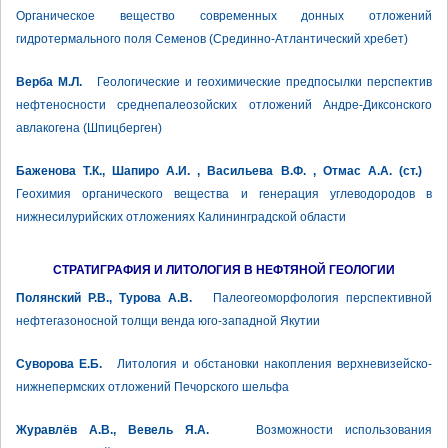
Органическое вещество современных донных отложений
гидротермального поля Семенов (Срединно-Атлантический хребет)
Верба М.Л.
Геологические и геохимические предпосылки перспектив
нефтеносности среднепалеозойских отложений Андре-Диксонского
авлакогена (Шпицберген)
Баженова Т.К., Шапиро А.И. , Васильева В.Ф. , Отмас А.А. (ст.)
Геохимия органического вещества и генерация углеводородов в
нижнесилурийских отложениях Калининградской области
СТРАТИГРАФИЯ И ЛИТОЛОГИЯ В НЕФТЯНОЙ ГЕОЛОГИИ
Полянский Р.В., Турова А.В.
Палеогеоморфология перспективной
нефтегазоносной толщи венда юго-западной Якутии
Суворова Е.Б.
Литология и обстановки накопления верхневизейско-
нижнепермских отложений Печорского шельфа
Журавлёв А.В., Вевель Я.А.
Возможности использования