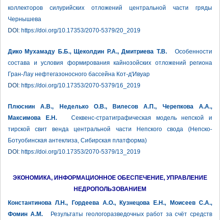
коллекторов силурийских отложений центральной части гряды
Чернышева
DOI:
https://doi.org/10.17353/2070-5379/20_2019
Дико Мухамаду Б.Б., Щеколдин Р.А., Дмитриева Т.В.
Особенности
состава и условия формирования кайнозойских отложений региона
Гран-Лау нефтегазоносного бассейна Кот-д'Ивуар
DOI:
https://doi.org/10.17353/2070-5379/16_2019
Плюснин А.В., Неделько О.В., Вилесов А.П., Черепкова А.А.,
Максимова Е.Н.
Секвенс-стратиграфическая модель непской и
тирской свит венда центральной части Непского свода (Непско-
Ботуобинская антеклиза, Сибирская платформа)
DOI:
https://doi.org/10.17353/2070-5379/13_2019
ЭКОНОМИКА, ИНФОРМАЦИОННОЕ ОБЕСПЕЧЕНИЕ, УПРАВЛЕНИЕ
НЕДРОПОЛЬЗОВАНИЕМ
Константинова Л.Н., Гордеева А.О., Кузнецова Е.Н., Моисеев С.А.,
Фомин А.М.
Результаты геологоразведочных работ за счёт средств