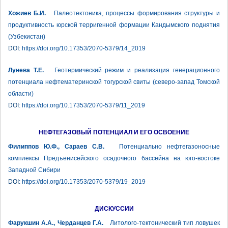
Хожиев Б.И.
Палеотектоника, процессы формирования структуры и
продуктивность юрской терригенной формации Кандымского поднятия
(Узбекистан)
DOI:
https://doi.org/10.17353/2070-5379/14_2019
Лунева Т.Е.
Геотермический режим и реализация генерационного
потенциала нефтематеринской тогурской свиты (северо-запад Томской
области)
DOI:
https://doi.org/10.17353/2070-5379/11_2019
НЕФТЕГАЗОВЫЙ ПОТЕНЦИАЛ И ЕГО ОСВОЕНИЕ
Филиппов Ю.Ф., Сараев С.В.
Потенциально нефтегазоносные
комплексы Предъенисейского осадочного бассейна на юго-востоке
Западной Сибири
DOI:
https://doi.org/10.17353/2070-5379/19_2019
ДИСКУССИИ
Фарукшин А.А., Черданцев Г.А.
Литолого-тектонический тип ловушек