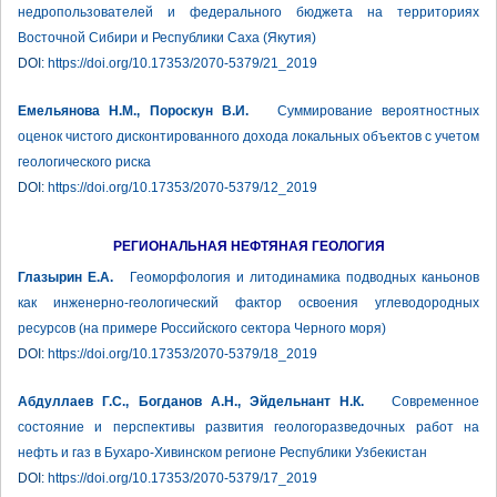
недропользователей и федерального бюджета на территориях
Восточной Сибири и Республики Саха (Якутия)
DOI:
https://doi.org/10.17353/2070-5379/21_2019
Емельянова Н.М., Пороскун В.И.
Суммирование вероятностных
оценок чистого дисконтированного дохода локальных объектов с учетом
геологического риска
DOI:
https://doi.org/10.17353/2070-5379/12_2019
РЕГИОНАЛЬНАЯ НЕФТЯНАЯ ГЕОЛОГИЯ
Глазырин Е.А.
Геоморфология и литодинамика подводных каньонов
как инженерно-геологический фактор освоения углеводородных
ресурсов (на примере Российского сектора Черного моря)
DOI:
https://doi.org/10.17353/2070-5379/18_2019
Абдуллаев Г.С., Богданов А.Н., Эйдельнант Н.К.
Современное
состояние и перспективы развития геологоразведочных работ на
нефть и газ в Бухаро-Хивинском регионе Республики Узбекистан
DOI:
https://doi.org/10.17353/2070-5379/17_2019