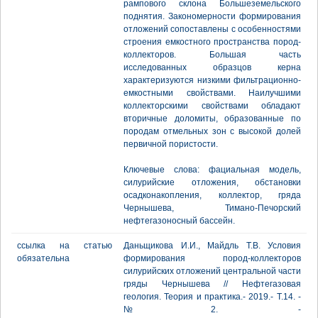
рампового склона Большеземельского
поднятия. Закономерности формирования
отложений сопоставлены с особенностями
строения емкостного пространства пород-
коллекторов. Большая часть
исследованных образцов керна
характеризуются низкими фильтрационно-
емкостными свойствами. Наилучшими
коллекторскими свойствами обладают
вторичные доломиты, образованные по
породам отмельных зон с высокой долей
первичной пористости.
Ключевые слова: фациальная модель,
силурийские отложения, обстановки
ocадконакопления, коллектор, гряда
Чернышева, Тимано-Печорский
нефтегазоносный бассейн.
ссылка на статью
Даньщикова И.И., Майдль Т.В. Условия
обязательна
формирования пород-коллекторов
силурийских отложений центральной части
гряды Чернышева // Нефтегазовая
геология. Теория и практика.- 2019.- Т.14. -
№2. -