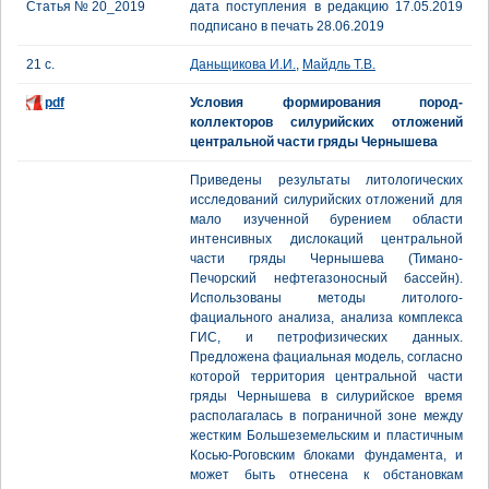
Статья № 20_2019
дата поступления в редакцию 17.05.2019
подписано в печать 28.06.2019
21 с.
Даньщикова И.И.
,
Майдль Т.В.
pdf
Условия формирования пород-
коллекторов силурийских отложений
центральной части гряды Чернышева
Приведены результаты литологических
исследований силурийских отложений для
мало изученной бурением области
интенсивных дислокаций центральной
части гряды Чернышева (Тимано-
Печорский нефтегазоносный бассейн).
Использованы методы литолого-
фациального анализа, анализа комплекса
ГИС, и петрофизических данных.
Предложена фациальная модель, согласно
которой территория центральной части
гряды Чернышева в силурийское время
располагалась в пограничной зоне между
жестким Большеземельским и пластичным
Косью-Роговским блоками фундамента, и
может быть отнесена к обстановкам