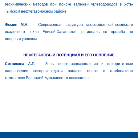
геохимических методов при поиске залежей углеводородов в Усть-
Тымском нефтегазоносном районе
Фомин М.А.
Современная структура мезозойско-кайнозойского
осадочного чехла Енисей-Хатангского регионального прогиба по
опорным уровням
НЕФТЕГАЗОВЫЙ ПОТЕНЦИАЛ И ЕГО ОСВОЕНИЕ
Сотникова А.Г.
Зоны нефтегазонакопления и приоритетные
направления воспроизводства запасов нефти в карбонатных
комплексах Варандей-Адзьвинского авлакогена