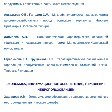
продуктивных отложений Ярактинского месторождения
Аркадьева О.В., Гильдин С.М.
Микрофитологическая характеристика
галогенно-карбонатных пород осинского горизонта Нижнего
Приангарья Восточной Сибири
Данилова А.В.
Палинологическая характеристика отложений
уфимского и казанского ярусов перми Малоземельско-Колгуевской
моноклинали
Герасимова Е.А., Трущенков Н.С.
Стратиграфическое расчленение и
корреляция продуктивных юрско-нижнемеловых отложений Южно-
Тугровской площади
ЭКОНОМИКА, ИНФОРМАЦИОННОЕ ОБЕСПЕЧЕНИЕ, УПРАВЛЕНИЕ
НЕДРОПОЛЬЗОВАНИЕМ
Зафарова А.М.
Экономическое обоснование транспортировки нефти с
месторождения арктического шельфа