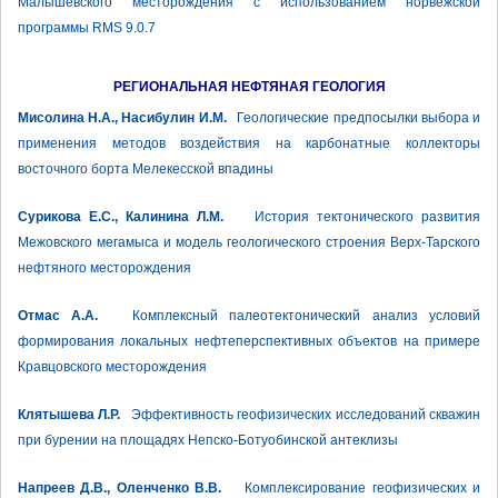
Малышевского месторождения с использованием норвежской
программы RMS 9.0.7
РЕГИОНАЛЬНАЯ НЕФТЯНАЯ ГЕОЛОГИЯ
Мисолина Н.А., Насибулин И.М.
Геологические предпосылки выбора и
применения методов воздействия на карбонатные коллекторы
восточного борта Мелекесской впадины
Сурикова Е.С., Калинина Л.М.
История тектонического развития
Межовского мегамыса и модель геологического строения Верх-Тарского
нефтяного месторождения
Отмас А.А.
Комплексный палеотектонический анализ условий
формирования локальных нефтеперспективных объектов на примере
Кравцовского месторождения
Клятышева Л.Р.
Эффективность геофизических исследований скважин
при бурении на площадях Непско-Ботуобинской антеклизы
Напреев Д.В., Оленченко В.В.
Комплексирование геофизических и