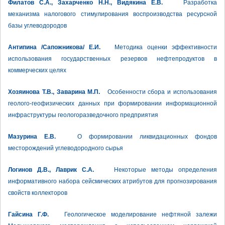
Филатов С.А., Захарченко Н.Н., Видякина Е.В.
Разработка
механизма налогового стимулирования воспроизводства ресурсной
базы углеводородов
Антипина /Сапожникова/ Е.И.
Методика оценки эффективности
использования государственных резервов нефтепродуктов в
коммерческих целях
Хозяинова Т.В., Заварина М.П.
Особенности сбора и использования
геолого-геофизических данных при формировании информационной
инфраструктуры геологоразведочного предприятия
Мазурина Е.В.
О формировании ликвидационных фондов
месторождений углеводородного сырья
Логинов Д.В., Лаврик С.А.
Некоторые методы определения
информативного набора сейсмических атрибутов для прогнозирования
свойств коллекторов
Гайсина Г.Ф.
Геологическое моделирование нефтяной залежи