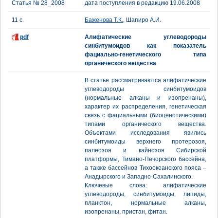
Статья № 28_2008
дата поступления в редакцию 19.06.2008
11 с.
Баженова Т.К.
, Шапиро А.И.
pdf
Алифатические углеводороды
синбитумоидов как показатель
фациально-генетического типа
органического вещества
В статье рассматриваются алифатические
углеводороды синбитумоидов
(нормальные алканы и изопренаны),
характер их распределения, генетическая
связь с фациальными (биоценотическими)
типами органического вещества.
Объектами исследования явились
синбитумоиды верхнего протерозоя,
палеозоя и кайнозоя Сибирской
платформы, Тимано-Печорского бассейна,
а также бассейнов Тихоокеанского пояса –
Анадырского и Западно-Сахалинского.
Ключевые слова: алифатические
углеводороды, синбитумоиды, липиды,
планктон, нормальные алканы,
изопренаны, пристан, фитан.