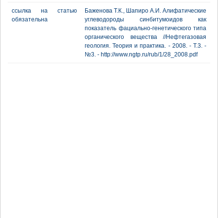
ссылка на статью
Баженова Т.К., Шапиро А.И. Алифатические
обязательна
углеводороды синбитумоидов как
показатель фациально-генетического типа
органического вещества //Нефтегазовая
геология. Теория и практика. - 2008. - Т.3. -
№3. - http://www.ngtp.ru/rub/1/28_2008.pdf