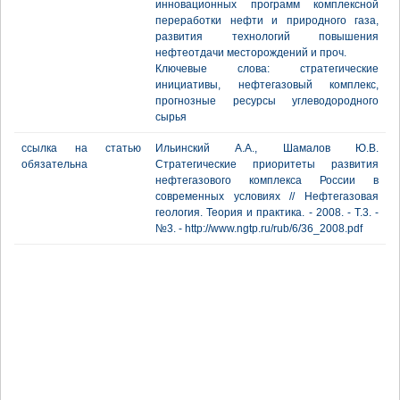
инновационных программ комплексной
переработки нефти и природного газа,
развития технологий повышения
нефтеотдачи месторождений и проч.
Ключевые слова: стратегические
инициативы, нефтегазовый комплекс,
прогнозные ресурсы углеводородного
сырья
ссылка на статью
Ильинский А.А., Шамалов Ю.В.
обязательна
Стратегические приоритеты развития
нефтегазового комплекса России в
современных условиях // Нефтегазовая
геология. Теория и практика. - 2008. - Т.3. -
№3. - http://www.ngtp.ru/rub/6/36_2008.pdf