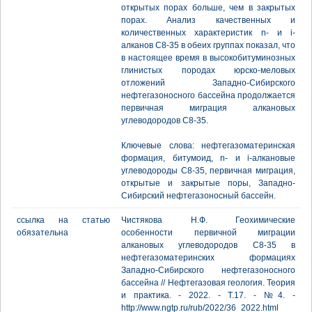
открытых порах больше, чем в закрытых
порах. Анализ качественных и
количественных характеристик n- и i-
алканов С8-35 в обеих группах показал, что
в настоящее время в высокобитуминозных
глинистых породах юрско-меловых
отложений Западно-Сибирского
нефтегазоносного бассейна продолжается
первичная миграция алкановых
углеводородов С8-35.
Ключевые слова: нефтегазоматеринская
формация, битумоид, n- и i-алкановые
углеводороды С8-35, первичная миграция,
открытые и закрытые поры, Западно-
Сибирский нефтегазоносный бассейн.
ссылка на статью
Чистякова Н.Ф. Геохимические
обязательна
особенности первичной миграции
алкановых углеводородов С8-35 в
нефтегазоматеринских формациях
Западно-Сибирского нефтегазоносного
бассейна // Нефтегазовая геология. Теория
и практика. - 2022. - Т.17. - №4. -
http://www.ngtp.ru/rub/2022/36_2022.html