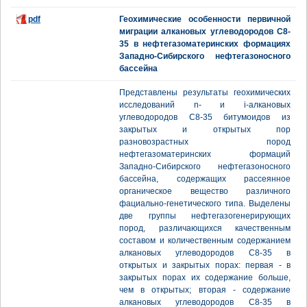
pdf
Геохимические особенности первичной
миграции алкановых углеводородов С8-
35 в нефтегазоматеринских формациях
Западно-Сибирского нефтегазоносного
бассейна
Представлены результаты геохимических
исследований n- и i-алкановых
углеводородов С8-35 битумоидов из
закрытых и открытых пор
разновозрастных пород
нефтегазоматеринских формаций
Западно-Сибирского нефтегазоносного
бассейна, содержащих рассеянное
органическое вещество различного
фациально-генетического типа. Выделены
две группы нефтегазогенерирующих
пород, различающихся качественным
составом и количественным содержанием
алкановых углеводородов С8-35 в
открытых и закрытых порах: первая - в
закрытых порах их содержание больше,
чем в открытых; вторая - содержание
алкановых углеводородов С8-35 в