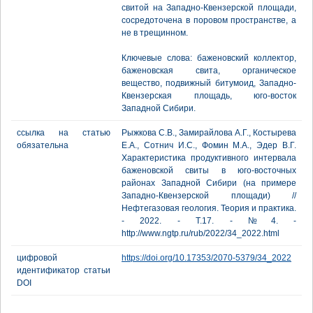
свитой на Западно-Квензерской площади,
сосредоточена в поровом пространстве, а
не в трещинном.
Ключевые слова: баженовский коллектор,
баженовская свита, органическое
вещество, подвижный битумоид, Западно-
Квензерская площадь, юго-восток
Западной Сибири.
ссылка на статью
Рыжкова С.В., Замирайлова А.Г., Костырева
обязательна
Е.А., Сотнич И.С., Фомин М.А., Эдер В.Г.
Характеристика продуктивного интервала
баженовской свиты в юго-восточных
районах Западной Сибири (на примере
Западно-Квензерской площади) //
Нефтегазовая геология. Теория и практика.
- 2022. - Т.17. - №4. -
http://www.ngtp.ru/rub/2022/34_2022.html
цифровой
https://doi.org/10.17353/2070-5379/34_2022
идентификатор статьи
DOI