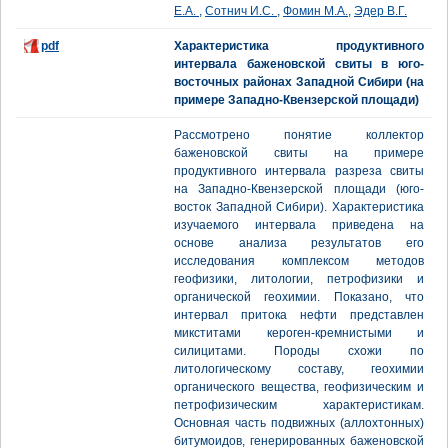
Е.А.
,
Сотнич И.С.
,
Фомин М.А.
,
Эдер В.Г.
pdf
Характеристика продуктивного
интервала баженовской свиты в юго-
восточных районах Западной Сибири (на
примере Западно-Квензерской площади)
Рассмотрено понятие коллектор
баженовской свиты на примере
продуктивного интервала разреза свиты
на Западно-Квензерской площади (юго-
восток Западной Сибири). Характеристика
изучаемого интервала приведена на
основе анализа результатов его
исследования комплексом методов
геофизики, литологии, петрофизики и
органической геохимии. Показано, что
интервал притока нефти представлен
микститами кероген-кремнистыми и
силицитами. Породы схожи по
литологическому составу, геохимии
органического вещества, геофизическим и
петрофизическим характеристикам.
Основная часть подвижных (аллохтонных)
битумоидов, генерированных баженовской