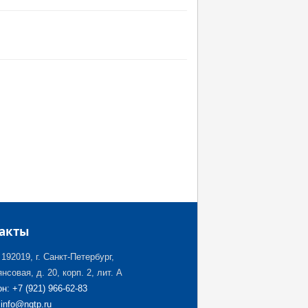
акты
192019, г. Санкт-Петербург,
нсовая, д. 20, корп. 2, лит. А
н: +7 (921) 966-62-83
 info@ngtp.ru