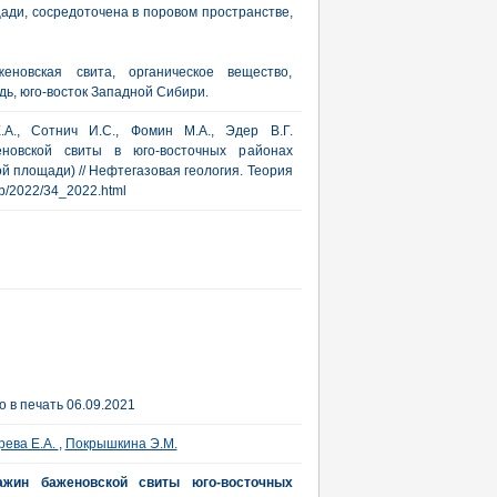
ади, сосредоточена в поровом пространстве,
еновская свита, органическое вещество,
ь, юго-восток Западной Сибири.
.А., Сотнич И.С., Фомин М.А., Эдер В.Г.
еновской свиты в юго-восточных районах
 площади) // Нефтегазовая геология. Теория
/rub/2022/34_2022.html
 в печать 06.09.2021
рева Е.А.
,
Покрышкина Э.М.
важин баженовской свиты юго-восточных