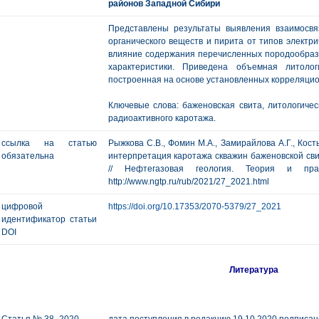
районов Западной Сибири
Представлены результаты выявления взаимосвязи
органического веществ и пирита от типов электри
влияние содержания перечисленных породообраз
характеристики. Приведена объемная литоло
построенная на основе установленных корреляцио
Ключевые слова: баженовская свита, литологичес
радиоактивного каротажа.
ссылка на статью
Рыжкова С.В., Фомин М.А., Замирайлова А.Г., Кос
обязательна
интерпретация каротажа скважин баженовской св
// Нефтегазовая геология. Теория и п
http://www.ngtp.ru/rub/2021/27_2021.html
цифровой
https://doi.org/10.17353/2070-5379/27_2021
идентификатор статьи
DOI
Литература