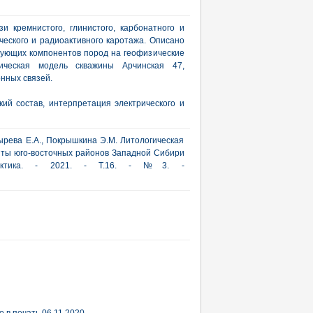
 кремнистого, глинистого, карбонатного и
ческого и радиоактивного каротажа. Описано
ующих компонентов пород на геофизические
гическая модель скважины Арчинская 47,
нных связей.
кий состав, интерпретация электрического и
тырева Е.А., Покрышкина Э.М. Литологическая
иты юго-восточных районов Западной Сибири
рактика. - 2021. - Т.16. - №3. -