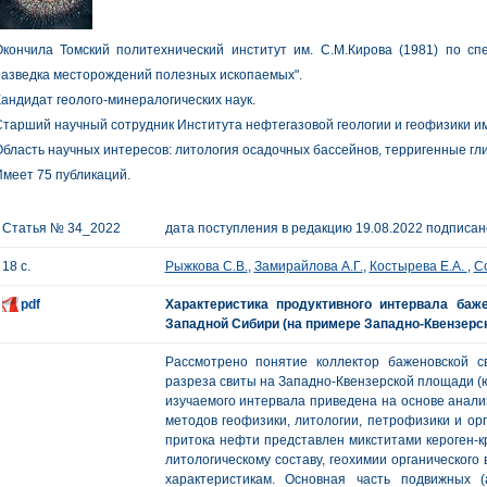
кончила Томский политехнический институт им. С.М.Кирова (1981) по спе
азведка месторождений полезных ископаемых".
андидат геолого-минералогических наук.
тарший научный сотрудник Института нефтегазовой геологии и геофизики им
бласть научных интересов: литология осадочных бассейнов, терригенные гл
меет 75 публикаций.
Статья № 34_2022
дата поступления в редакцию 19.08.2022 подписано
18 с.
Рыжкова С.В.
,
Замирайлова А.Г.
,
Костырева Е.А.
,
С
pdf
Характеристика продуктивного интервала баж
Западной Сибири (на примере Западно-Квензерс
Рассмотрено понятие коллектор баженовской с
разреза свиты на Западно-Квензерской площади (ю
изучаемого интервала приведена на основе анали
методов геофизики, литологии, петрофизики и орг
притока нефти представлен микститами кероген-
литологическому составу, геохимии органического
характеристикам. Основная часть подвижных (