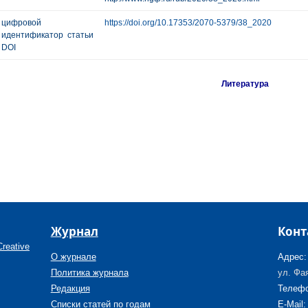
цифровой
https://doi.org/10.17353/2070-5379/38_2020
идентификатор статьи
DOI
Литература
Журнал
Конт
reative
О журнале
Адрес:
Политика журнала
ул. Фая
Редакция
Телефо
Списки статей по годам
E-Mail: