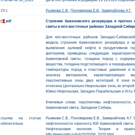
Статья № 38_2020
дата поступления в редакцию 19.10.2020 подписано
23 с.
Рыжкова С.В.
,
Пономарева Е.В.
,
Замирайлова А.Г.
pdf
Строение баженовского резервуара и прогноз
свиты в юго-восточных районах Западной Сибир
Для юго-восточных районов Западно-Сибирско
модель строения баженовского резервуара и к
выявления залежей нефти в продуктивном го
критериям, приведены следующие характерист
баженовской свиты, толщина пород с содержа
вещества, толщина подстилающего и перекрываю
температуры пород и пластовые давления в ба
анализа материалов, характеризующих вы
перспективные зоны двух категорий. К зоне п
отнесена Центрально-Нюрольская зона, ко второй
Южно-Нюрольская, Западно-Парабельская и Усть-
Ключевые слова: перспективы нефтеносности, 
баженовская свита, Западная Сибирь.
ссылка на статью
Рыжкова С.В., Пономарева Е.В., Замирайлова А.Г.
обязательна
нефтеносности горизонта Ю0 баженовской свиты в
Нефтегазовая геология. Теория и пр
http://www.ngtp.ru/rub/2020/38_2020.html