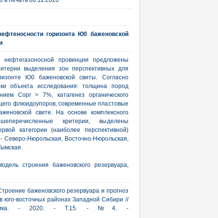
 в печать 06.11.2020
 нефтеносности горизонта Ю0 баженовской
и
й нефтегазоносной провинции предложены
ритерии выделения зон перспективных для
ризонте Ю0 баженовской свиты. Согласно
ики объекта исследования: толщина пород
нием Сорг > 7%, катагенез органического
щего флюидоупоров, современные пластовые
женовской свите. На основе комплексного
шеперечисленные критерии, выделены
ервой категории (наиболее перспективной)
 - Северо-Нюрольская, Восточно-Нюрольская,
Тымская.
модель строения баженовского резервуара,
 Строение баженовского резервуара и прогноз
 юго-восточных районах Западной Сибири //
актика. - 2020. - Т.15. - №4. -