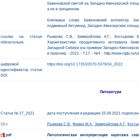
баженовской свитой на Западно-Квензерской площ
а не в трещинном.
Ключевые слова: баженовский коллектор, баж
подвижный битумоид, Западно-Квензерская площад
ссылка на статью
Рыжкова С.В., Замирайлова А.Г., Костырева Е
обязательна
Характеристика продуктивного интервала баж
Западной Сибири (на примере Западно-Квензерской
и практика. - 2022. - Т.17. - №4. - http://www.ngtp.ru
цифровой
https://doi.org/10.17353/2070-5379/34_2022
идентификатор статьи
DOI
Литература
Статья № 27_2021
дата поступления в редакцию 25.08.2021 подписано
15 с.
Рыжкова С.В.
,
Фомин М.А.
,
Замирайлова А.Г.
,
Косты
pdf
Литологическая интерпретация каротажа ск