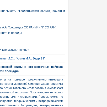
циальности "Геологическая съемка, поиски и
. А.А. Трофимука СО РАН (ИНГГ СО РАН).
инистые породы.
 в печать 07.10.2022
отнич И.С.
,
Фомин М.А.
,
Эдер В.Г.
еновской свиты в юго-восточных районах
кой площади)
виты на примере продуктивного интервала
го-восток Западной Сибири). Характеристика
за результатов его исследования комплексом
анической геохимии. Показано, что интервал
кремнистыми и силицитами. Породы схожи по
 вещества, геофизическим и петрофизическим
аллохтонных) битумоидов, генерированных