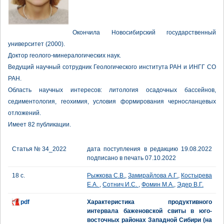
Окончила Новосибирский государственный
университет (2000).
Доктор геолого-минералогических наук.
Ведущий научный сотрудник Геологического института РАН и ИНГГ СО
РАН.
Область научных интересов: литология осадочных бассейнов,
седиментология, геохимия, условия формирования черносланцевых
отложений.
Имеет 82 публикации.
Статья № 34_2022
дата поступления в редакцию 19.08.2022
подписано в печать 07.10.2022
18 с.
Рыжкова С.В.
,
Замирайлова А.Г.
,
Костырева
Е.А.
,
Сотнич И.С.
,
Фомин М.А.
,
Эдер В.Г.
pdf
Характеристика продуктивного
интервала баженовской свиты в юго-
восточных районах Западной Сибири (на