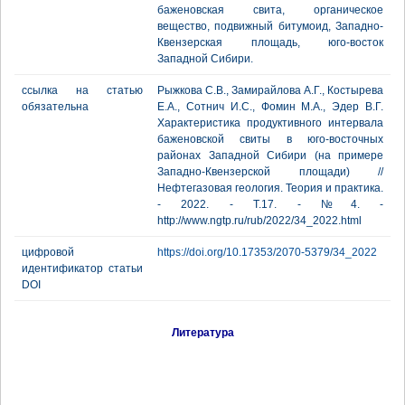
баженовская свита, органическое
вещество, подвижный битумоид, Западно-
Квензерская площадь, юго-восток
Западной Сибири.
ссылка на статью
Рыжкова С.В., Замирайлова А.Г., Костырева
обязательна
Е.А., Сотнич И.С., Фомин М.А., Эдер В.Г.
Характеристика продуктивного интервала
баженовской свиты в юго-восточных
районах Западной Сибири (на примере
Западно-Квензерской площади) //
Нефтегазовая геология. Теория и практика.
- 2022. - Т.17. - №4. -
http://www.ngtp.ru/rub/2022/34_2022.html
цифровой
https://doi.org/10.17353/2070-5379/34_2022
идентификатор статьи
DOI
Литература