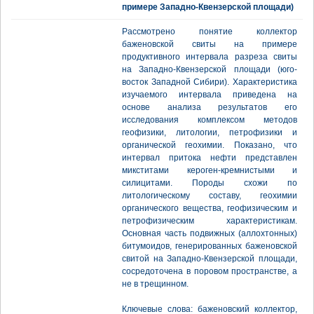
примере Западно-Квензерской площади)
Рассмотрено понятие коллектор
баженовской свиты на примере
продуктивного интервала разреза свиты
на Западно-Квензерской площади (юго-
восток Западной Сибири). Характеристика
изучаемого интервала приведена на
основе анализа результатов его
исследования комплексом методов
геофизики, литологии, петрофизики и
органической геохимии. Показано, что
интервал притока нефти представлен
микститами кероген-кремнистыми и
силицитами. Породы схожи по
литологическому составу, геохимии
органического вещества, геофизическим и
петрофизическим характеристикам.
Основная часть подвижных (аллохтонных)
битумоидов, генерированных баженовской
свитой на Западно-Квензерской площади,
сосредоточена в поровом пространстве, а
не в трещинном.
Ключевые слова: баженовский коллектор,