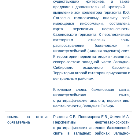
существующих критериев, а также
предложен дополнительный критерий –
выделение зон коллектора горизонта Ю0.
Согласно комплексному анализу всей
имеющейся информации, составлена
карта перспектив нефтеносности
баженовского горизонта. К перспективным
категориям отнесены зоны
распространения баженовской и
нижнетутлеймской (нижняя подсвита) свит.
К территории первой категории - земли на
северо-востоке западной части Западно-
Сибирского осадочного бассейна.
Территория второй категории приурочена к
центральным районам.
Ключевые слова: баженовская свита,
нижнетутлеймская свита,
стратиграфические аналоги, перспективы
нефтеносности, Западная Сибирь.
ссылка на статью
Рыжкова С.В., Пономарева Е.В., Фомин М.А.
обязательна
Перспективы нефтегазоносности
стратиграфических аналогов баженовской
свиты в западных районах Западно-