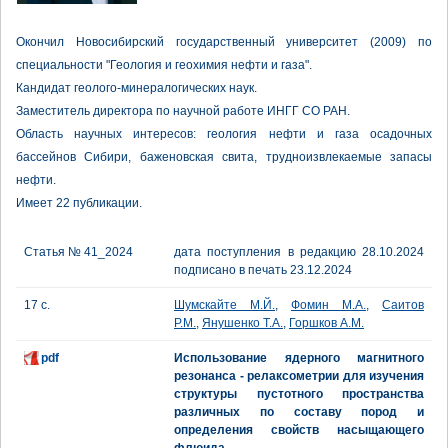
Окончил Новосибирский государственный университет (2009) по
специальности "Геология и геохимия нефти и газа".
Кандидат геолого-минералогических наук.
Заместитель директора по научной работе ИНГГ СО РАН.
Область научных интересов: геология нефти и газа осадочных
бассейнов Сибири, баженовская свита, трудноизвлекаемые запасы
нефти.
Имеет 22 публикации.
Статья № 41_2024
дата поступления в редакцию 28.10.2024
подписано в печать 23.12.2024
17 с.
Шумскайте М.Й.
,
Фомин М.А.
,
Саитов
Р.М.
,
Янушенко Т.А.
,
Горшков А.М.
pdf
Использование ядерного магнитного
резонанса - релаксометрии для изучения
структуры пустотного пространства
различных по составу пород и
определения свойств насыщающего