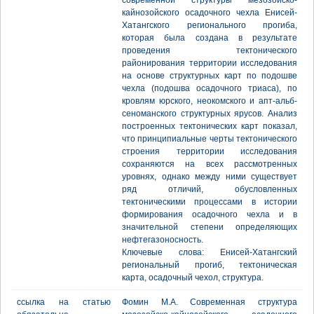
современной структуры мезозойско-
кайнозойского осадочного чехла Енисей-
Хатангского регионального прогиба,
которая была создана в результате
проведения тектонического
районирования территории исследования
на основе структурных карт по подошве
чехла (подошва осадочного триаса), по
кровлям юрского, неокомского и апт-альб-
сеноманского структурных ярусов. Анализ
построенных тектонических карт показал,
что принципиальные черты тектонического
строения территории исследования
сохраняются на всех рассмотренных
уровнях, однако между ними существует
ряд отличий, обусловленных
тектоническими процессами в истории
формирования осадочного чехла и в
значительной степени определяющих
нефтегазоносность.
Ключевые слова: Енисей-Хатангский
региональный прогиб, тектоническая
карта, осадочный чехол, структура.
ссылка на статью
Фомин М.А. Современная структура