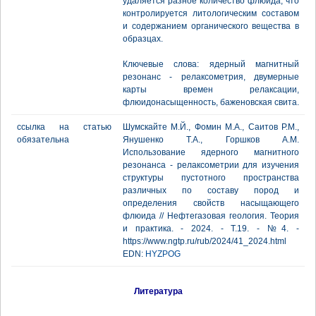
удаляется разное количество флюида, что
контролируется литологическим составом
и содержанием органического вещества в
образцах.
Ключевые слова: ядерный магнитный
резонанс - релаксометрия, двумерные
карты времен релаксации,
флюидонасыщенность, баженовская свита.
ссылка на статью
Шумскайте М.Й., Фомин М.А., Саитов Р.М.,
обязательна
Янушенко Т.А., Горшков А.М.
Использование ядерного магнитного
резонанса - релаксометрии для изучения
структуры пустотного пространства
различных по составу пород и
определения свойств насыщающего
флюида // Нефтегазовая геология. Теория
и практика. - 2024. - Т.19. - №4. -
https://www.ngtp.ru/rub/2024/41_2024.html
EDN:
HYZPOG
Литература