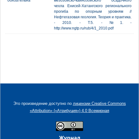
обязательна
мезозойско-кайнозойского осадочного
чехла Енисей-Хатангского регионального
прогиба по опорным уровням //
Нефтегазовая геология. Теория и практика.
- 2010. - Т.5. - №1. -
http://www.ngtp.ru/rub/4/1_2010.pdf
Это произведение доступно по
лицензии Creative Commons
«Attribution» («Атрибуция») 4.0 Всемирная
Журнал