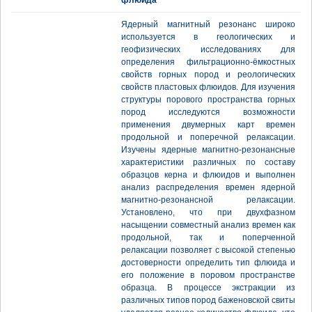
флюида
Ядерный магнитный резонанс широко
используется в геологических и
геофизических исследованиях для
определения фильтрационно-ёмкостных
свойств горных пород и реологических
свойств пластовых флюидов. Для изучения
структуры порового пространства горных
пород исследуются возможности
применения двумерных карт времен
продольной и поперечной релаксации.
Изучены ядерные магнитно-резонансные
характеристики различных по составу
образцов керна и флюидов и выполнен
анализ распределения времен ядерной
магнитно-резонансной релаксации.
Установлено, что при двухфазном
насыщении совместный анализ времен как
продольной, так и поперченной
релаксации позволяет с высокой степенью
достоверности определить тип флюида и
его положение в поровом пространстве
образца. В процессе экстракции из
различных типов пород баженовской свиты