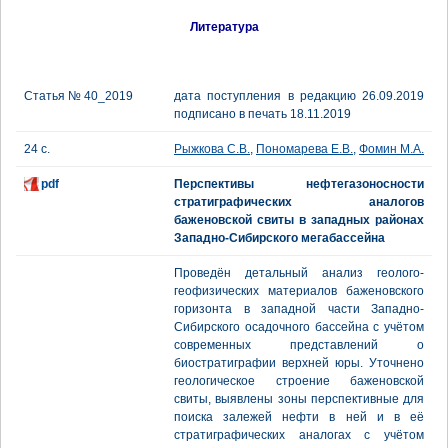
Литература
Статья № 40_2019
дата поступления в редакцию 26.09.2019
подписано в печать 18.11.2019
24 с.
Рыжкова С.В.
,
Пономарева Е.В.
,
Фомин М.А.
pdf
Перспективы нефтегазоносности
стратиграфических аналогов
баженовской свиты в западных районах
Западно-Сибирского мегабассейна
Проведён детальный анализ геолого-
геофизических материалов баженовского
горизонта в западной части Западно-
Сибирского осадочного бассейна с учётом
современных представлений о
биостратиграфии верхней юры. Уточнено
геологическое строение баженовской
свиты, выявлены зоны перспективные для
поиска залежей нефти в ней и в её
стратиграфических аналогах с учётом