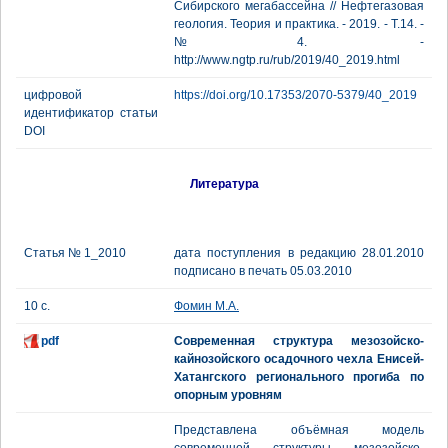
Сибирского мегабассейна // Нефтегазовая
геология. Теория и практика. - 2019. - Т.14. -
№4. -
http://www.ngtp.ru/rub/2019/40_2019.html
цифровой
https://doi.org/10.17353/2070-5379/40_2019
идентификатор статьи
DOI
Литература
Статья № 1_2010
дата поступления в редакцию 28.01.2010
подписано в печать 05.03.2010
10 с.
Фомин М.А.
pdf
Современная структура мезозойско-
кайнозойского осадочного чехла Енисей-
Хатангского регионального прогиба по
опорным уровням
Представлена объёмная модель