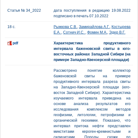
Статья № 34_2022
дата поступления в редакцию 19.08.2022
подписано в печать 07.10.2022
18 с.
Рыжкова С.В.
,
Замирайлова А.Г.
,
Костырева
Е.А.
,
Сотнич И.С.
,
Фомин М.А.
,
Эдер В.Г.
pdf
Характеристика продуктивного
интервала баженовской свиты в юго-
восточных районах Западной Сибири (на
примере Западно-Квензерской площади)
Рассмотрено понятие коллектор
баженовской свиты на примере
продуктивного интервала разреза свиты
на Западно-Квензерской площади (юго-
восток Западной Сибири). Характеристика
изучаемого интервала приведена на
основе анализа результатов его
исследования комплексом методов
геофизики, литологии, петрофизики и
органической геохимии. Показано, что
интервал притока нефти представлен
микститами кероген-кремнистыми и
силицитами. Породы схожи по