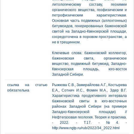
литологическому составу, геохимии
органического вещества, геофизическим и
петрофизическим характеристикам.
Основная часть подвижных (аллохтонных)
битумоидов, генерированных баженовской
свитой на Западно-Квензерской площади,
сосредоточена в поровом пространстве, а
не в трещинном.
Ключевые слова: баженовский коллектор,
баженовская свита, органическое
вещество, подвижный битумоид, Западно-
Квензерская площадь, юго-восток
Западной Сибири.
ссылка на статью
Рыжкова С.В., Замирайлова А.Г., Костырева
обязательна
Е.А., Сотнич И.С., Фомин М.А., Эдер В.Г.
Характеристика продуктивного интервала
баженовской свиты в юго-восточных
районах Западной Сибири (на примере
Западно-Квензерской площади) //
Нефтегазовая геология. Теория и практика.
- 2022. - Т.17. - №4. -
http://www.ngtp.ru/rub/2022/34_2022.html