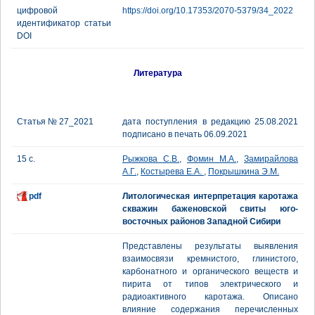
цифровой
https://doi.org/10.17353/2070-5379/34_2022
идентификатор статьи
DOI
Литература
Статья № 27_2021
дата поступления в редакцию 25.08.2021
подписано в печать 06.09.2021
15 с.
Рыжкова С.В.
,
Фомин М.А.
,
Замирайлова
А.Г.
,
Костырева Е.А.
,
Покрышкина Э.М.
pdf
Литологическая интерпретация каротажа
скважин баженовской свиты юго-
восточных районов Западной Сибири
Представлены результаты выявления
взаимосвязи кремнистого, глинистого,
карбонатного и органического веществ и
пирита от типов электрического и
радиоактивного каротажа. Описано
влияние содержания перечисленных