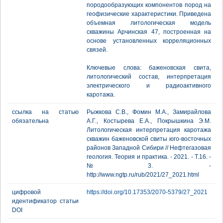
породообразующих компонентов пород на
геофизические характеристики. Приведена
объемная литологическая модель
скважины Арчинская 47, построенная на
основе установленных корреляционных
связей.
Ключевые слова: баженовская свита,
литологический состав, интерпретация
электрического и радиоактивного
каротажа.
ссылка на статью
Рыжкова С.В., Фомин М.А., Замирайлова
обязательна
А.Г., Костырева Е.А., Покрышкина Э.М.
Литологическая интерпретация каротажа
скважин баженовской свиты юго-восточных
районов Западной Сибири // Нефтегазовая
геология. Теория и практика. - 2021. - Т.16. -
№3. -
http://www.ngtp.ru/rub/2021/27_2021.html
цифровой
https://doi.org/10.17353/2070-5379/27_2021
идентификатор статьи
DOI