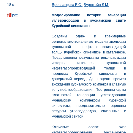
18 с.
Ярославцева Е.С.
,
Бурштейн Л.М.
pdf
Моделирование истории генерации
углеводородов в куонамской свите
Курейской синеклизы
Созданы одно- и трехмерные
регионально-зональные модели эволюции
куонамской нефтегазопроизводящей
толщи Курейской синеклизы в катагенезе.
Представлены результаты реконструкции
истории категенеза куонамской
нефтегазопроизводящей толщи в
пределах Курейской синеклизы в
допермский период. Дана оценка времен
вхождения куонамского компекса в главную
зону нефтеобразования. Построены карты
плотностей генерации углеводородов
куонамским комплексом Курейской
синеклизы, предварительно оценены
ресурсы углеводородов, связанные с
куонамской свитой.
Ключевые слова: очаг
нефтегазообразования, бассейновое