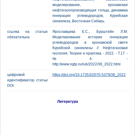
моделирование, куонамская
нефтегазопроизводящая толща, динамика
генерации углеводородов, Курейская
синеклиза, Восточная Сибирь.
ссылка на статью
Ярославцева Е.С., Бурштейн Л.М.
обязательна
Моделирование истории генерации
углеводородов в куонамской свите
Курейской синеклизы // Нефтегазовая
геология. Теория и практика. - 2022. - Т.17. -
№4. -
http://www.ngtp.ru/rub/2022/38_2022.html
цифровой
https://doi.org/10.17353/2070-5379/38_2022
идентификатор статьи
DOI
Литература