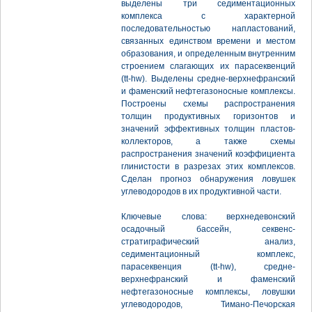
выделены три седиментационных
комплекса с характерной
последовательностью напластований,
связанных единством времени и местом
образования, и определенным внутренним
строением слагающих их парасеквенций
(tt-hw). Выделены средне-верхнефранский
и фаменский нефтегазоносные комплексы.
Построены схемы распространения
толщин продуктивных горизонтов и
значений эффективных толщин пластов-
коллекторов, а также схемы
распространения значений коэффициента
глинистости в разрезах этих комплексов.
Сделан прогноз обнаружения ловушек
углеводородов в их продуктивной части.
Ключевые слова: верхнедевонский
осадочный бассейн, секвенс-
стратиграфический анализ,
седиментационный комплекс,
парасеквенция (tt-hw), средне-
верхнефранский и фаменский
нефтегазоносные комплексы, ловушки
углеводородов, Тимано-Печорская