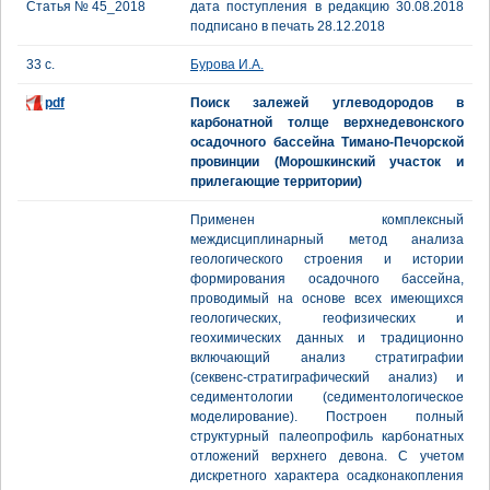
Статья № 45_2018
дата поступления в редакцию 30.08.2018
подписано в печать 28.12.2018
33 с.
Бурова И.А.
pdf
Поиск залежей углеводородов в
карбонатной толще верхнедевонского
осадочного бассейна Тимано-Печорской
провинции (Морошкинский участок и
прилегающие территории)
Применен комплексный
междисциплинарный метод анализа
геологического строения и истории
формирования осадочного бассейна,
проводимый на основе всех имеющихся
геологических, геофизических и
геохимических данных и традиционно
включающий анализ стратиграфии
(секвенс-стратиграфический анализ) и
седиментологии (седиментологическое
моделирование). Построен полный
структурный палеопрофиль карбонатных
отложений верхнего девона. С учетом
дискретного характера осадконакопления