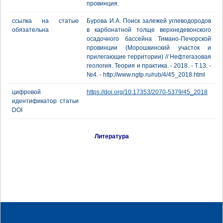
провинция.
ссылка на статью
Бурова И.А. Поиск залежей углеводородов
обязательна
в карбонатной толще верхнедевонского
осадочного бассейна Тимано-Печорской
провинции (Морошкинский участок и
прилегающие территории) // Нефтегазовая
геология. Теория и практика. - 2018. - Т.13. -
№4. - http://www.ngtp.ru/rub/4/45_2018.html
цифровой
https://doi.org/10.17353/2070-5379/45_2018
идентификатор статьи
DOI
Литература