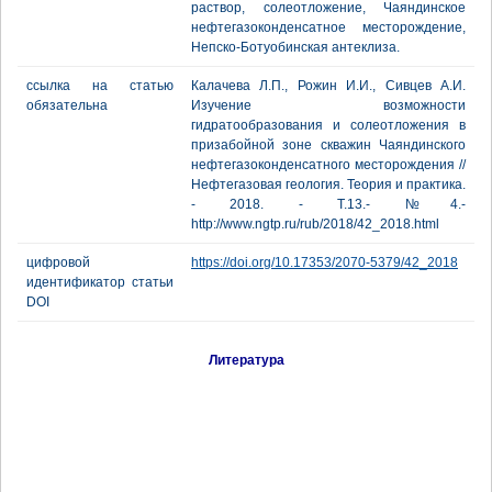
раствор, солеотложение, Чаяндинское
нефтегазоконденсатное месторождение,
Непско-Ботуобинская антеклиза.
ссылка на статью
Калачева Л.П., Рожин И.И., Сивцев А.И.
обязательна
Изучение возможности
гидратообразования и солеотложения в
призабойной зоне скважин Чаяндинского
нефтегазоконденсатного месторождения //
Нефтегазовая геология. Теория и практика.
- 2018. - Т.13.- №4.-
http://www.ngtp.ru/rub/2018/42_2018.html
цифровой
https://doi.org/10.17353/2070-5379/42_2018
идентификатор статьи
DOI
Литература