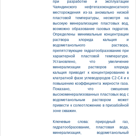
при разработке и эксплуатации
Чаяндинского нефтегазоконденсатного
месторождения из-за аномально низкой
пластовой температуры, несмотря на
высокую минерализацию пластовых вод,
возможно образование газовых гидратов.
Определены минимальные концентрации
раствора хлорида кальция и
водометанольного раствора,
препятствующие гидратообразованию при
характерной пластовой температуре.
Установлено, что увеличение
минерализации растворов хлорида
кальция приводит к концентрированию в
клатратной фазе углеводородов С2-С4 и к
повышению коэффициента жирности газа.
Показано, что смешение
высокоминерализованных пластовых вод с
водометанольным раствором может
привести к солеотложению в призабойной
зоне скважин.
Ключевые слова: природный газ,
гидратообразование, пластовая вода,
минерализация, водометанольный