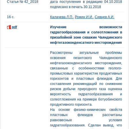
Статья № 42_2018
дата поступления в редакцию 04.10.2018
подписано в печать 30.11.2018
16 с.
Калачева Л.П.
,
Рожин И.И.
,
Сивцев А.И.
pdf
Изучение возможности
гидратообразования и солеотложения в
призабойной зоне скважин Чаяндинского
нефтегазоконденсатного месторождения
Рассмотрены актуальные проблемы
освоения гигантского Чаяндинского
нефтегазоконденсатного месторождения,
связанные с особенностями геолого-
промысловых характеристик продуктивных
горизонтов и пластовых флюидов. Для
составления рекомендаций по снижению
рисков добычи природного газа оценена
вероятность гидратообразования и
солеотложения на примере ботуобинского
продуктивного горизонта.
На основе физико-химических свойств
пластовых флюидов рассчитаны
равновесные условия
гидратообразования. Сделан вывод, что