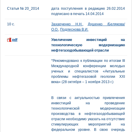
Статья № 20_2014
дата поступления в редакцию 26.02.2014
подписано в печать 14.04.2014
10 с.
Захарченко Н.Н.
,
Душенко /Белякова/
О.О.
,
Подлеснова В.И.
pdf
Увеличение инвестиций на
технологическую модернизацию
нефтегазодобывающей отрасли
*Рекомендовано к публикации по итогам III
Международной конференции молодых
ученых и специалистов «Актуальные
проблемы нефтегазовой геологии XXI
века» (28 октября – 1 ноября 2013 г.)
В связи с актуальностью привлечения
инвестиций на проведение
технологической модернизации
производства в нефтегазодобывающей
отрасли необходимо указать на отсутствие
стимулирующих мероприятий на
федеральном уровне. В свою очередь