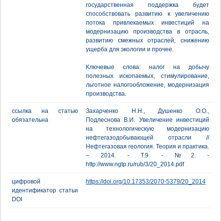
государственная поддержка будет
способствовать развитию к увеличению
потока привлекаемых инвестиций на
модернизацию производства в отрасль,
развитию смежных отраслей, снижению
ущерба для экологии и прочее.
Ключевые слова: налог на добычу
полезных ископаемых, стимулирование,
льготное налогообложение, модернизация
производства.
ссылка на статью
Захарченко Н.Н., Душенко О.О.,
обязательна
Подлеснова В.И. Увеличение инвестиций
на технологическую модернизацию
нефтегазодобывающей отрасли //
Нефтегазовая геология. Теория и практика.
– 2014. - Т.9. - №2. -
http://www.ngtp.ru/rub/3/20_2014.pdf
цифровой
https://doi.org/10.17353/2070-5379/20_2014
идентификатор статьи
DOI