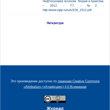
Нефтегазовая геология. Теория и практика.
– 2012. - Т.7. - №2. -
http://www.ngtp.ru/rub/3/26_2012.pdf
Литература
Это произведение доступно по
лицензии Creative Commons
«Attribution» («Атрибуция») 4.0 Всемирная
Журнал