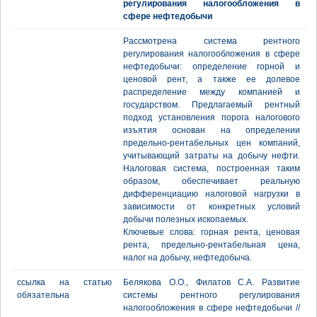
регулирования налогообложения в
сфере нефтедобычи
Рассмотрена система рентного
регулирования налогообложения в сфере
нефтедобычи: определение горной и
ценовой рент, а также ее долевое
распределение между компанией и
государством. Предлагаемый рентный
подход установления порога налогового
изъятия основан на определении
предельно-рентабельных цен компаний,
учитывающий затраты на добычу нефти.
Налоговая система, построенная таким
образом, обеспечивает реальную
дифференциацию налоговой нагрузки в
зависимости от конкретных условий
добычи полезных ископаемых.
Ключевые слова: горная рента, ценовая
рента, предельно-рентабельная цена,
налог на добычу, нефтедобыча.
ссылка на статью
Белякова О.О., Филатов С.А. Развитие
обязательна
системы рентного регулирования
налогообложения в сфере нефтедобычи //