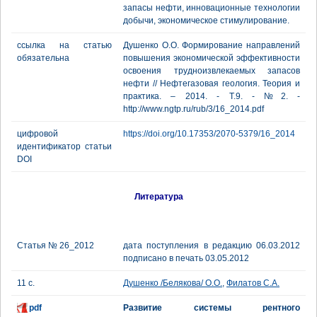
запасы нефти, инновационные технологии
добычи, экономическое стимулирование.
ссылка на статью
Душенко О.О. Формирование направлений
обязательна
повышения экономической эффективности
освоения трудноизвлекаемых запасов
нефти // Нефтегазовая геология. Теория и
практика. – 2014. - Т.9. - №2. -
http://www.ngtp.ru/rub/3/16_2014.pdf
цифровой
https://doi.org/10.17353/2070-5379/16_2014
идентификатор статьи
DOI
Литература
Статья № 26_2012
дата поступления в редакцию 06.03.2012
подписано в печать 03.05.2012
11 с.
Душенко /Белякова/ О.О.
,
Филатов С.А.
pdf
Развитие системы рентного