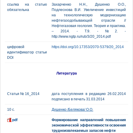
ссылка на статью
Захарченко Н.Н., Душенко О.О.,
обязательна
Подлеснова В.И. Увеличение инвестиций
на технологическую модернизацию
нефтегазодобывающей отрасли //
Нефтегазовая геология. Теория и практика.
– 2014. - Т.9. - №2. -
http://www.ngtp.ru/rub/3/20_2014.pdf
цифровой
https://doi.org/10.17353/2070-5379/20_2014
идентификатор статьи
DOI
Литература
Статья № 16_2014
дата поступления в редакцию 26.02.2014
подписано в печать 31.03.2014
10 с.
Душенко /Белякова/ О.О.
pdf
Формирование направлений повышения
экономической эффективности освоения
трудноизвлекаемых запасов нефти