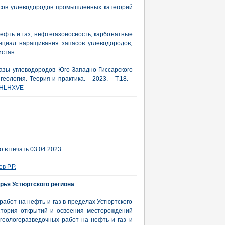
сов углеводородов промышленных категорий
ефть и газ, нефтегазоносность, карбонатные
нциал наращивания запасов углеводородов,
истан.
азы углеводородов Юго-Западно-Гиссарского
еология. Теория и практика. - 2023. - Т.18. -
HLHXVE
 в печать 03.04.2023
в Р.Р.
рья Устюртского региона
абот на нефть и газ в пределах Устюртского
стория открытий и освоения месторождений
геологоразведочных работ на нефть и газ и