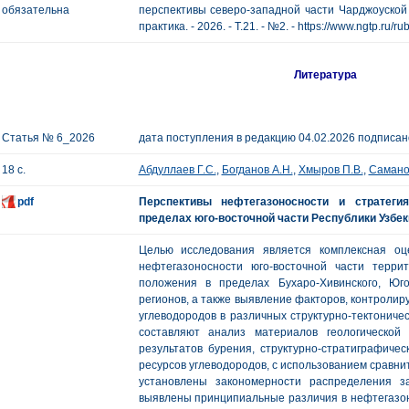
обязательна
перспективы северо-западной части Чарджоуской 
практика. - 2026. - Т.21. - №2. - https://www.ngtp.ru
Литература
Статья № 6_2026
дата поступления в редакцию 04.02.2026 подписано
18 с.
Абдуллаев Г.С.
,
Богданов А.Н.
,
Хмыров П.В.
,
Самано
pdf
Перспективы нефтегазоносности и стратеги
пределах юго-восточной части Республики Узбек
Целью исследования является комплексная оц
нефтегазоносности юго-восточной части терри
положения в пределах Бухаро-Хивинского, Юго
регионов, а также выявление факторов, контрол
углеводородов в различных структурно-тектониче
составляют анализ материалов геологической
результатов бурения, структурно-стратиграфиче
ресурсов углеводородов, с использованием сравнит
установлены закономерности распределения з
выявлены принципиальные различия в нефтегазон