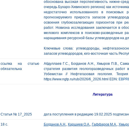
обоснована высокая перспективность нижне-сред
очередь Бухаро-Хивинского региона) как источник
недостаточно использованного в поисковых р
прогнозируемого прироста запасов углеводоро
освоения глубокозалегающих горизонтов при р
работ. Новизна исследования заключается в обо
мелового комплексов в поисково-разведочные ра
наращивания ресурсной базы углеводородов на дл
Ключевые слова: углеводороды, нефтегазоносн
запасов углеводородов, юго-восточная часть Респу
ссылка на статью
Абдуллаев Г.С., Богданов А.Н., Хмыров П.В., Са
обязательна
стратегия развития геологоразведочных работ в
Узбекистан // Нефтегазовая геология. Теор
https://www.ngtp.ru/rub/2026/6_2026.html EDN:
EBPR
Литература
Статья № 17_2025
дата поступления в редакцию 19.02.2025 подписано
18 с.
Богданов А.Н.
,
Каршиев О.А.
,
Гаффаров М.А.
,
Хмыро