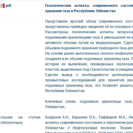
pdf
Геологические аспекты современного состо
хранения газа в Республике Узбекистан
Представлен краткий обзор современного сос
представлены приведен сведения об их основных т
Рассмотрены геологические аспекты вопросо
подземными хранилищами газа и уменьшения их к
активного объема путем их модернизации. Сде
объемов подземного хранения природного газа для
На основе ранее выполненных геолого-геофизиче
создания в их объеме подземных хранилищ газа. 
истории их выявления, проведенных геологор
пластов, выделенных под строительство и ожидае
Сделан вывод о необходимости целенаправл
промысловых исследований для принятия реш
подземных хранилищ газа, что позволит решить
Республике Узбекистан.
Ключевые слова: подземное хранилище газа,
Узбекистан.
ссылка на статью
Богданов А.Н., Каршиев О.А., Гаффаров М.А., Хм
обязательна
аспекты современного состояния и перспектив раз
Узбекистан // Нефтегазовая геология. Теор