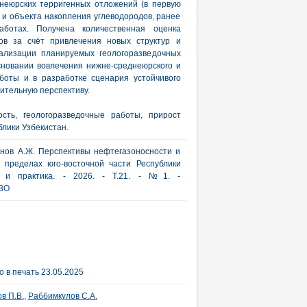
неюрских терригенных отложений (в первую
а и объекта накопления углеводородов, ранее
аботах. Получена количественная оценка
дов за счёт привлечения новых структур и
еализации планируемых геологоразведочных
сновании вовлечения нижне-среднеюрского и
боты и в разработке сценария устойчивого
ительную перспективу.
ость, геологоразведочные работы, прирост
блики Узбекистан.
манов А.Ж. Перспективы нефтегазоносности и
 пределах юго-восточной части Республики
ия и практика. - 2026. - Т.21. - №1. -
BO
 в печать 23.05.2025
в П.В.
,
Раббимкулов С.А.