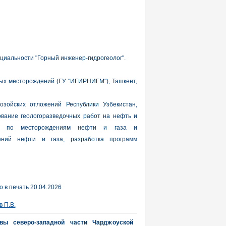
циальности "Горный инженер-гидрогеолог".
ых месторождений (ГУ "ИГИРНИГМ"), Ташкент,
озойских отложений Республики Узбекистан,
ование геологоразведочных работ на нефть и
ых по месторождениям нефти и газа и
ений нефти и газа, разработка программ
 в печать 20.04.2026
 П.В.
вы северо-западной части Чарджоуской