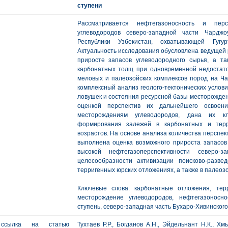
ступени
Рассматривается нефтегазоносность и пер
углеводородов северо-западной части Чарджо
Республики Узбекистан, охватывающей Гугу
Актуальность исследования обусловлена ведущей 
приросте запасов углеводородного сырья, а т
карбонатных толщ при одновременной недостато
меловых и палеозойских комплексов пород на Ча
комплексный анализ геолого-тектонических услови
ловушек и состояния ресурсной базы месторожден
оценкой перспектив их дальнейшего освое
месторождениям углеводородов, дана их кл
формирования залежей в карбонатных и терр
возрастов. На основе анализа количества перспек
выполнена оценка возможного прироста запасо
высокой нефтегазоперспективности северо-
целесообразности активизации поисково-разв
терригенных юрских отложениях, а также в палеоз
Ключевые слова: карбонатные отложения, тер
месторождение углеводородов, нефтегазоносно
ступень, северо-западная часть Бухаро-Хивинского
ссылка на статью
Тухтаев Р.Р., Богданов А.Н., Эйдельнант Н.К., 