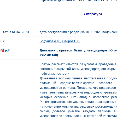
https://www.ngtp.ru/rub/2025/17_2025.html EDN:
HFR
Литература
Статья № 34_2023
дата поступления в редакцию 10.08.2023 подписано
8 с.
Богданов А.Н.
,
Хмыров П.В.
pdf
Динамика сырьевой базы углеводородов Юго-З
Узбекистан)
Кратко рассматриваются результаты проведения 
состояние сырьевой базы углеводородного сырья 
нефтегазоносности.
Доказанная промышленная нефтегазовая продук
отложений средне-верхнеюрского возраста
углеводородов региона. Показано, что решающее
имеет величина запасов углеводородов открываем
История освоения Юго-Западно-Гиссарского ре
Рассматриваются результаты геологоразведочных р
на изменение количества открытых месторождени
сырья, долевое участие каждого периода в
углеводородов промышленных категорий Республик