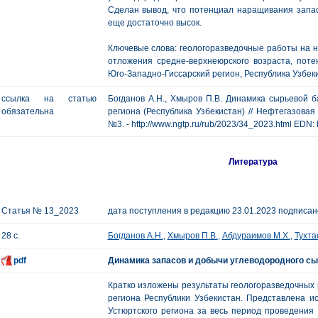
Сделан вывод, что потенциал наращивания запа
еще достаточно высок.
Ключевые слова: геологоразведочные работы на н
отложения средне-верхнеюрского возраста, поте
Юго-Западно-Гиссарский регион, Республика Узбек
ссылка на статью
Богданов А.Н., Хмыров П.В. Динамика сырьевой б
обязательна
региона (Республика Узбекистан) // Нефтегазовая г
№3. - http://www.ngtp.ru/rub/2023/34_2023.html EDN:
Литература
Статья № 13_2023
дата поступления в редакцию 23.01.2023 подписано
28 с.
Богданов А.Н.
,
Хмыров П.В.
,
Абдураимов М.Х.
,
Тухтае
pdf
Динамика запасов и добычи углеводородного сы
Кратко изложены результаты геологоразведочных р
региона Республики Узбекистан. Представлена и
Устюртского региона за весь период проведения 