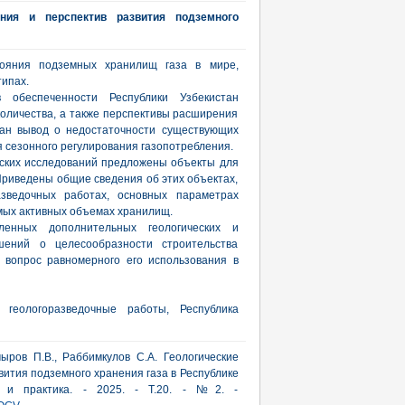
яния и перспектив развития подземного
тояния подземных хранилищ газа в мире,
ипах.
в обеспеченности Республики Узбекистан
оличества, а также перспективы расширения
лан вывод о недостаточности существующих
 сезонного регулирования газопотребления.
ских исследований предложены объекты для
Приведены общие сведения об этих объектах,
азведочных работах, основных параметрах
мых активных объемах хранилищ.
енных дополнительных геологических и
ений о целесообразности строительства
 вопрос равномерного его использования в
 геологоразведочные работы, Республика
ыров П.В., Раббимкулов С.А. Геологические
вития подземного хранения газа в Республике
ия и практика. - 2025. - Т.20. - №2. -