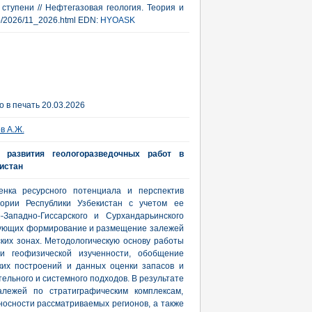
ступени // Нефтегазовая геология. Теория и
/rub/2026/11_2026.html EDN:
HYOASK
 в печать 20.03.2026
в А.Ж.
я развития геологоразведочных работ в
истан
енка ресурсного потенциала и перспектив
тории Республики Узбекистан с учетом ее
-Западно-Гиссарского и Сурхандарьинского
ирующих формирование и размещение залежей
ских зонах. Методологическую основу работы
 и геофизической изученности, обобщение
ских построений и данных оценки запасов и
ельного и системного подходов. В результате
алежей по стратиграфическим комплексам,
осности рассматриваемых регионов, а также