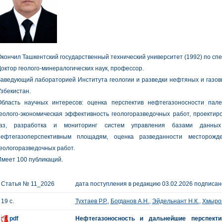
кончил Ташкентский государственный технический университет (1992) по спе
октор геолого-минералогических наук, профессор.
аведующий лабораторией Института геологии и разведки нефтяных и газов
збекистан.
Область научных интересов: оценка перспектив нефтегазоносности пале
еолого-экономическая эффективность геологоразведочных работ, проектир
газ, разработка и мониторинг систем управления базами данн
нефтегазоперспективным площадям, оценка разведанности месторожд
еологоразведочных работ.
меет 100 публикаций.
Статья № 11_2026
дата поступления в редакцию 03.02.2026 подписано
19 с.
Тухтаев Р.Р.
,
Богданов А.Н.
,
Эйдельнант Н.К.
,
Хмыров
pdf
Нефтегазоносность и дальнейшие перспекти