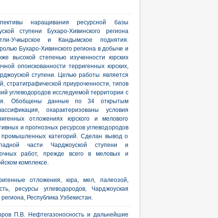
спективы наращивания ресурсной базы
уской ступени Бухаро-Хивинского региона
ртли-Учкырское и Кандымское поднятия.
ролью Бухаро-Хивинского региона в добыче и
акже высокой степенью изученности юрских
чной опоискованности терригенных юрских,
рджоуской ступени. Целью работы является
й, стратиграфической приуроченности, типов
ий углеводородов исследуемой территории с
ния. Обобщены данные по 34 открытым
ассификация, охарактеризованы условия
игенных отложениях юрского и мелового
тивных и прогнозных ресурсов углеводородов
в промышленных категорий. Сделан вывод о
западной части Чарджоуской ступени и
едочных работ, прежде всего в меловых и
ойском комплексе.
ригенные отложения, юра, мел, палеозой,
сть, ресурсы углеводородов, Чарджоуская
 региона, Республика Узбекистан.
Хмыров П.В. Нефтегазоносность и дальнейшие