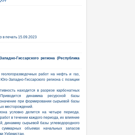
QGV
 в печать 15.09.2023
ападно-Гиссарского региона (Республика
геологоразведочных работ на нефть и газ,
Юго-Западно-Гиссарского региона с позиции
тивность находится в разрезе карбонатных
. Приводится динамика ресурсной базы
 значение при формировании сырьевой базы
ых месторождений.
гиона условно делится на четыре периода.
абот в течении каждого периода, их влияние
й, динамику сырьевой базы углеводородного
 суммарных объемах начальных запасов
и Узбекистан.