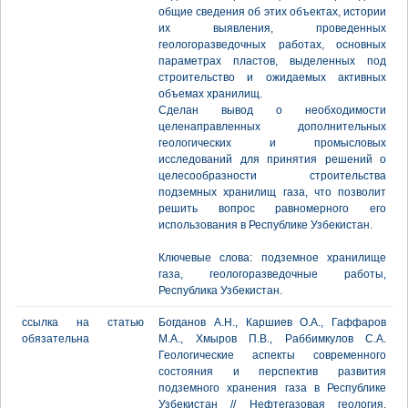
общие сведения об этих объектах, истории
их выявления, проведенных
геологоразведочных работах, основных
параметрах пластов, выделенных под
строительство и ожидаемых активных
объемах хранилищ.
Сделан вывод о необходимости
целенаправленных дополнительных
геологических и промысловых
исследований для принятия решений о
целесообразности строительства
подземных хранилищ газа, что позволит
решить вопрос равномерного его
использования в Республике Узбекистан.
Ключевые слова: подземное хранилище
газа, геологоразведочные работы,
Республика Узбекистан.
ссылка на статью
Богданов А.Н., Каршиев О.А., Гаффаров
обязательна
М.А., Хмыров П.В., Раббимкулов С.А.
Геологические аспекты современного
состояния и перспектив развития
подземного хранения газа в Республике
Узбекистан // Нефтегазовая геология.