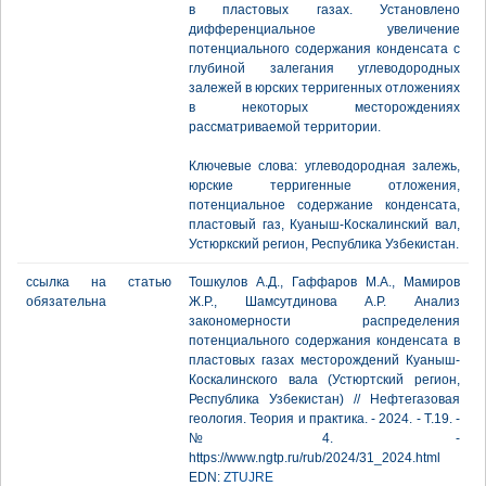
в пластовых газах. Установлено
дифференциальное увеличение
потенциального содержания конденсата с
глубиной залегания углеводородных
залежей в юрских терригенных отложениях
в некоторых месторождениях
рассматриваемой территории.
Ключевые слова: углеводородная залежь,
юрские терригенные отложения,
потенциальное содержание конденсата,
пластовый газ, Куаныш-Коскалинский вал,
Устюркский регион, Республика Узбекистан.
ссылка на статью
Тошкулов А.Д., Гаффаров М.А., Мамиров
обязательна
Ж.Р., Шамсутдинова А.Р. Анализ
закономерности распределения
потенциального содержания конденсата в
пластовых газах месторождений Куаныш-
Коскалинского вала (Устюртский регион,
Республика Узбекистан) // Нефтегазовая
геология. Теория и практика. - 2024. - Т.19. -
№4. -
https://www.ngtp.ru/rub/2024/31_2024.html
EDN:
ZTUJRE