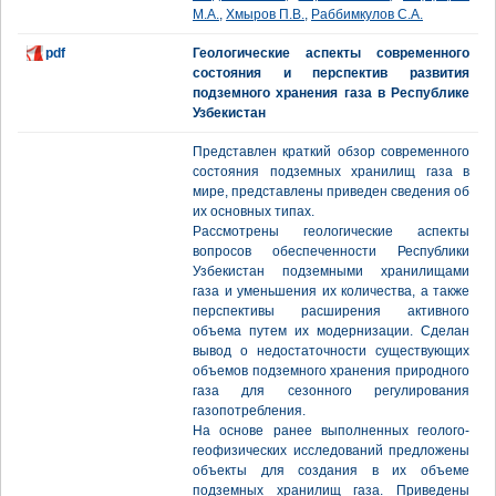
М.А.
,
Хмыров П.В.
,
Раббимкулов С.А.
pdf
Геологические аспекты современного
состояния и перспектив развития
подземного хранения газа в Республике
Узбекистан
Представлен краткий обзор современного
состояния подземных хранилищ газа в
мире, представлены приведен сведения об
их основных типах.
Рассмотрены геологические аспекты
вопросов обеспеченности Республики
Узбекистан подземными хранилищами
газа и уменьшения их количества, а также
перспективы расширения активного
объема путем их модернизации. Сделан
вывод о недостаточности существующих
объемов подземного хранения природного
газа для сезонного регулирования
газопотребления.
На основе ранее выполненных геолого-
геофизических исследований предложены
объекты для создания в их объеме
подземных хранилищ газа. Приведены