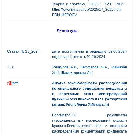
Теория и практика. - 2025. - Т.20. - №2. -
https://www.ngtp.ru/rub/2025/17_2025.html
EDN:
HFRQGV
Литература
Статья № 31_2024
дата поступления в редакцию 19.08.2024
подписано в печать 21.10.2024
11 с.
Тошкулов А.Д.
,
Гаффаров М.А.
,
Мамиров
Ж.Р.
,
Шамсутдинова А.Р.
pdf
Анализ закономерности распределения
потенциального содержания конденсата
в пластовых газах месторождений
Куаныш-Коскалинского вала (Устюртский
регион, Республика Узбекистан)
Рассмотрены результаты
газоконденсатных исследований скважин
Куаныш-Коскалинского вала с анализом
распределения концентраций конденсата