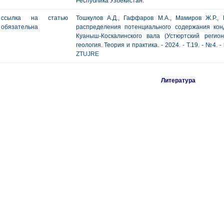
Республика Узбекистан.
ссылка на статью
Тошкулов А.Д., Гаффаров М.А., Мамиров Ж.Р.,
обязательна
распределения потенциального содержания кон
Куаныш-Коскалинского вала (Устюртский регион
геология. Теория и практика. - 2024. - Т.19. - №4. -
ZTUJRE
Литература