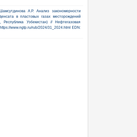
 Шамсутдинова А.Р. Анализ закономерности
денсата в пластовых газах месторождений
, Республика Узбекистан) // Нефтегазовая
 https://www.ngtp.ru/rub/2024/31_2024.html EDN: