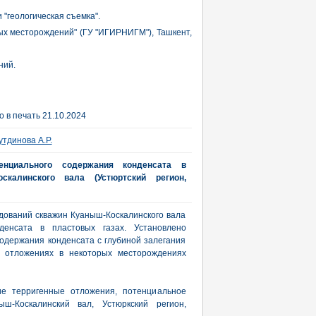
"геологическая съемка".
вых месторождений" (ГУ "ИГИРНИГМ"), Ташкент,
ний.
 в печать 21.10.2024
тдинова А.Р.
енциального содержания конденсата в
скалинского вала (Устюртский регион,
дований скважин Куаныш-Коскалинского вала
денсата в пластовых газах. Установлено
держания конденсата с глубиной залегания
х отложениях в некоторых месторождениях
ие терригенные отложения, потенциальное
ыш-Коскалинский вал, Устюркский регион,