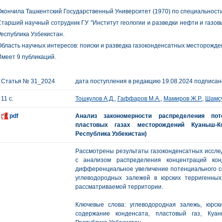
кончила Ташкентский Государственный Университет (1970) по специальности 
тарший научный сотрудник ГУ "Институт геологии и разведки нефти и газо
еспублика Узбекистан.
бласть научных интересов: поиски и разведка газоконденсатных месторожде
меет 9 публикаций.
Статья № 31_2024
дата поступления в редакцию 19.08.2024 подписано
11 с.
Тошкулов А.Д.
,
Гаффаров М.А.
,
Мамиров Ж.Р.
,
Шамсу
pdf
Анализ закономерности распределения пот
пластовых газах месторождений Куаныш-Ко
Республика Узбекистан)
Рассмотрены результаты газоконденсатных иссле
с анализом распределения концентраций кон
дифференциальное увеличение потенциального со
углеводородных залежей в юрских терригенны
рассматриваемой территории.
Ключевые слова: углеводородная залежь, юрск
содержание конденсата, пластовый газ, Куан