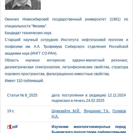
Окончил Новосибирский государственный университет (1981) по
специальности "Физика".
Кандидат технических наук.
Старший научный сотрудник Института нефтегазовой геологии и
геофизики им. А.А. Трофимука Сибирского отделения Российской
академии наук (ИНГГ СО РАН).
Область научных интересов: ядерно-магнитный резонанс,
диэлектрическая спектроскопия, петрофизические свойства, структура
порового пространства, фильтрационно-емкостные свойства.
Имеет 110 публикаций.
Статья № 8_2025
дата поступления в редакцию 12.11.2024
подписано в печать 24.02.2025
19 с.
Шумскайте М.Й.
,
Янушенко Т.А.
,
Голиков
Н.А.
pdf
Изучение многолетнемерзлых пород
Быковского полуострова лабораторными