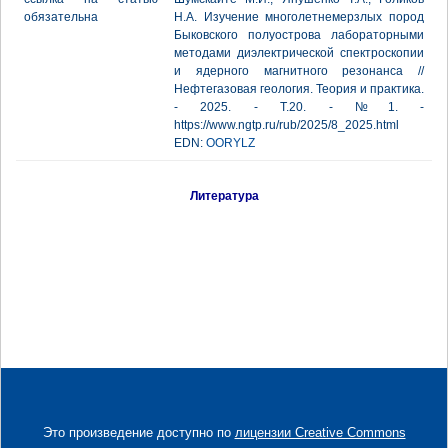
обязательна
Н.А. Изучение многолетнемерзлых пород
Быковского полуострова лабораторными
методами диэлектрической спектроскопии
и ядерного магнитного резонанса //
Нефтегазовая геология. Теория и практика.
- 2025. - Т.20. - №1. -
https://www.ngtp.ru/rub/2025/8_2025.html
EDN:
OORYLZ
Литература
Это произведение доступно по
лицензии Creative Commons