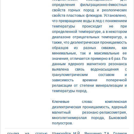
определения фильтрационно-ёмкостных
свойств горных пород и реологических
свойств пластовых флюидов. Установлено,
что превращение воды в лед с понижением
температуры происходит не при
определенной температуре, а в некотором
диапазоне отрицательных температур, а
также, что диэлектрическая проницаемость
образцов из разных скважин, как
минимальные, так и максимальные ее
значения, отличается примерно в 6 раз. По
данным ядерного магнитного резонанса
выявлена связь водонасыщения с
гранулометрическим составом и
зависимость времени поперечной
релаксации от степени минерализации и
температуры пород.
Ключевые слова: комплексная
диэлектрическая проницаемость, ядерный
магнитный резонанс-релаксометрия,
многолетнемерзлая порода, Быковский
полуостров.
ссылка на статью
Шумскайте М.Й., Янушенко Т.А., Голиков