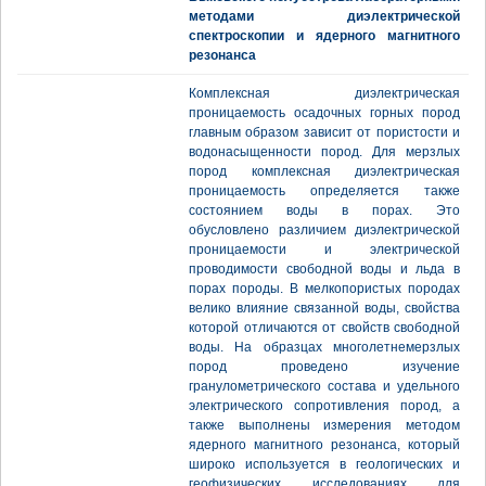
методами диэлектрической
спектроскопии и ядерного магнитного
резонанса
Комплексная диэлектрическая
проницаемость осадочных горных пород
главным образом зависит от пористости и
водонасыщенности пород. Для мерзлых
пород комплексная диэлектрическая
проницаемость определяется также
состоянием воды в порах. Это
обусловлено различием диэлектрической
проницаемости и электрической
проводимости свободной воды и льда в
порах породы. В мелкопористых породах
велико влияние связанной воды, свойства
которой отличаются от свойств свободной
воды. На образцах многолетнемерзлых
пород проведено изучение
гранулометрического состава и удельного
электрического сопротивления пород, а
также выполнены измерения методом
ядерного магнитного резонанса, который
широко используется в геологических и
геофизических исследованиях для