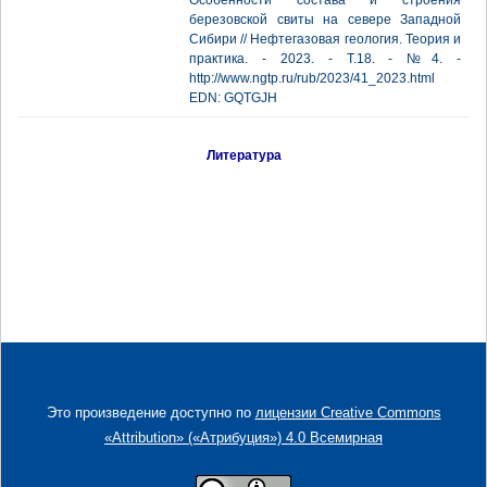
Особенности состава и строения
березовской свиты на севере Западной
Сибири // Нефтегазовая геология. Теория и
практика. - 2023. - Т.18. - №4. -
http://www.ngtp.ru/rub/2023/41_2023.html
EDN: GQTGJH
Литература
Это произведение доступно по
лицензии Creative Commons
«Attribution» («Атрибуция») 4.0 Всемирная