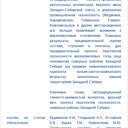
автохтонных коллекторах верхнего мела
Западно-Сибирской плиты и доказанная
промышленная газоносность (Медвежье,
Харампурское, Губкинское, Северо-
Комсомольское и другие месторождения)
все больше привлекают внимание к
верхнемеловым отложениям. Показаны
результаты предварительной оценки
состава, строения и генезиса, дан
предварительный прогноз перспектив
газоносности верхнемеловых толщ (над
сеноманом) северных районов Западной
Сибири (на примере нижнеберезовского
горизонта коньяк-сантон-кампанского
возраста), аналогичных южным
территориям Западной Сибири.
Ключевые слова: нетрадиционный
глинисто-кремнистый коллектор, верхний
мел, прогноз перспектив газоносности,
северные районы Западной Сибири.
ссылка на статью
Кудаманов А.И., Гладышев А.А., Астафьев
обязательна
Е.В., Карих Т.М., Новоселова М.Ю.