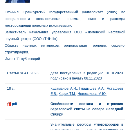
Окончил Оренбургский государственный университет (2005) по
специальности «геологическая съемка, поиск и разведка
месторождений полезных ископаемых».
Заместитель начальника управления ООО «Тюменский нефтяной
научный центр» (ООО «ТННЦ»).
Область научных интересов: региональная геология, секвенс-
стратиграфия.
Имеет 11 публикаций.
Статья № 41_2023
дата поступления в редакцию 10.10.2023
подписано в печать 08.11.2023
18 с.
Кудаманов А.И.
,
Гладышев А.А.
,
Астафьев
Е.В.
,
Карих Т.М.
,
Новоселова М.Ю.
pdf
Особенности состава и строения
березовской свиты на севере Западной
Сибири
Значительные ресурсы углеводородов в
нетрадиционных глинисто-кремнистых