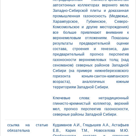
автохтонных коллекторах верхнего мела
Западно-Сибирской плиты и доказанная
промышленная газоносность (Медвежье,
Харампурское, Губкинское, Северо-
Комсомольское и другие месторождения)
все больше привлекают внимание к
верхнемеловым отложениям. Показаны
результаты предварительной оценки
состава, строения и генезиса, дан
предварительный прогноз перспектив
газоносности верхнемеловых толщ (над
сеноманом) северных районов Западной
Сибири (на примере нижнеберезовского
горизонта коньяк-сантон-кампанского
возраста), аналогичных южным
территориям Западной Сибири.
Ключевые слова: нетрадиционный
глинисто-кремнистый коллектор, верхний
мел, прогноз перспектив газоносности,
северные районы Западной Сибири.
ссылка на статью
Кудаманов А.И., Гладышев А.А., Астафьев
обязательна
Е.В., Карих Т.М., Новоселова М.Ю.