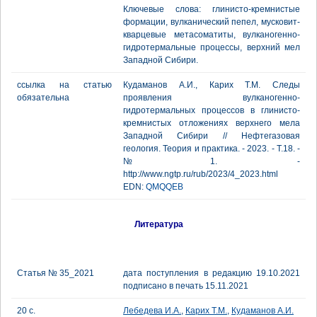
Ключевые слова: глинисто-кремнистые
формации, вулканический пепел, мусковит-
кварцевые метасоматиты, вулканогенно-
гидротермальные процессы, верхний мел
Западной Сибири.
ссылка на статью
Кудаманов А.И., Карих Т.М. Следы
обязательна
проявления вулканогенно-
гидротермальных процессов в глинисто-
кремнистых отложениях верхнего мела
Западной Сибири // Нефтегазовая
геология. Теория и практика. - 2023. - Т.18. -
№1. -
http://www.ngtp.ru/rub/2023/4_2023.html
EDN:
QMQQEB
Литература
Статья № 35_2021
дата поступления в редакцию 19.10.2021
подписано в печать 15.11.2021
20 с.
Лебедева И.А.
,
Карих Т.М.
,
Кудаманов А.И.