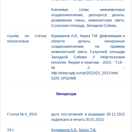
Ключевые слова: нижнемеловое
осадконакопление, депоцентр дельты,
разжижение глины, нижнехетская свита,
Сузунская площадь, Западная Сибирь.
ссылка на статью
Кудаманов А.И., Карих Т.М. Деформации в
обязательна
области дельты, синхронные
осадконакоплению, на примере
нижнехетской свиты Сузунской площади
Западной Сибири // Нефтегазовая
геология. Теория и практика. - 2023. - Т.18. -
№2. -
http://www.ngtp.ru/rub/2023/23_2023.html
EDN: UPQVMR
Литература
Статья № 4_2023
дата поступления в редакцию 05.12.2022
подписано в печать 30.01.2023
19 с.
Кудаманов А.И.
,
Карих Т.М.