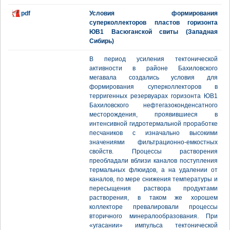
pdf
Условия формирования
суперколлекторов пластов горизонта
ЮВ1 Васюганской свиты (Западная
Сибирь)
В период усиления тектонической
активности в районе Бахиловского
мегавала создались условия для
формирования суперколлекторов в
терригенных резервуарах горизонта ЮВ1
Бахиловского нефтегазоконденсатного
месторождения, проявившиеся в
интенсивной гидротермальной проработке
песчаников с изначально высокими
значениями фильтрационно-емкостных
свойств. Процессы растворения
преобладали вблизи каналов поступления
термальных флюидов, а на удалении от
каналов, по мере снижения температуры и
пересыщения раствора продуктами
растворения, в таком же хорошем
коллекторе превалировали процессы
вторичного минералообразования. При
«угасании» импульса тектонической