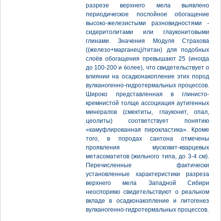
разрезе верхнего мела выявлено
периодическое послойное обогащение
высоко-железистыми разновидностями -
сидеритолитами или глауконитовыми
глинами. Значения Модуля Страхова
((железо+марганец)/титан) для подобных
слоёв обогащения превышают 25 (иногда
до 100-200 и более), что свидетельствует о
влиянии на осадконакопление этих пород
вулканогенно-гидротермальных процессов.
Широко представленная в глинисто-
кремнистой толще ассоциация аутигенных
минералов (смектиты, глауконит, опал,
цеолиты) соответствует понятию
«камуфлированная пирокластика». Кроме
того, в породах сантона отмечены
проявления мусковит-кварцевых
метасоматитов (жильного типа, до 3-4 см).
Перечисленные фактически
установленные характеристики разреза
верхнего мела Западной Сибири
неоспоримо свидетельствуют о реальном
вкладе в осадконакопление и литогенез
вулканогенно-гидротермальных процессов.