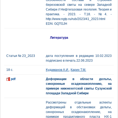
Особенности состава и строения
березовской свиты на севере Западной
Сибири // Нефтегазовая геология. Теория и
практика. - 2023. - Т.18. - №4. -
http://www.ngtp.ru/rub/2023/41_2023.html
EDN: GQTGJH
Литература
Статья № 23_2023
дата поступления в редакцию 10.02.2023
подписано в печать 22.06.2023
18 с.
Кудаманов А.И.
,
Карих Т.М.
pdf
Деформации в области дельты,
синхронные осадконакоплению, на
примере нижнехетской свиты Сузунской
площади Западной Сибири
Рассмотрены отдельные аспекты
деформаций в обстановках дельты,
синхронных осадконакоплению, на
примере продуктивного пласта НХ-1