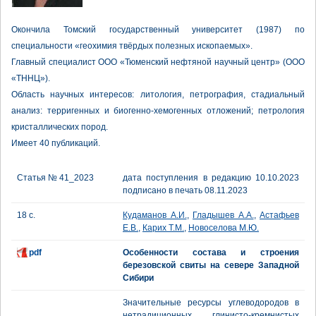
Окончила Томский государственный университет (1987) по
специальности «геохимия твёрдых полезных ископаемых».
Главный специалист ООО «Тюменский нефтяной научный центр» (ООО
«ТННЦ»).
Область научных интересов: литология, петрография, стадиальный
анализ: терригенных и биогенно-хемогенных отложений; петрология
кристаллических пород.
Имеет 40 публикаций.
Статья № 41_2023
дата поступления в редакцию 10.10.2023
подписано в печать 08.11.2023
18 с.
Кудаманов А.И.
,
Гладышев А.А.
,
Астафьев
Е.В.
,
Карих Т.М.
,
Новоселова М.Ю.
pdf
Особенности состава и строения
березовской свиты на севере Западной
Сибири
Значительные ресурсы углеводородов в
нетрадиционных глинисто-кремнистых