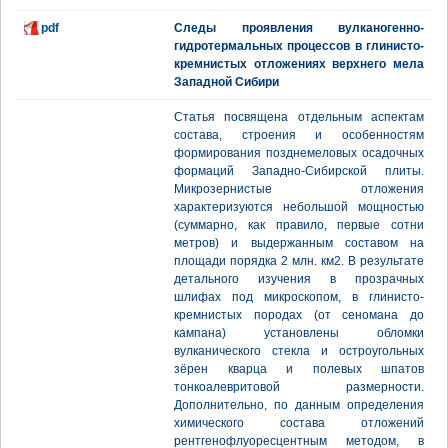
pdf
Следы проявления вулканогенно-
гидротермальных процессов в глинисто-
кремнистых отложениях верхнего мела
Западной Сибири
Статья посвящена отдельным аспектам
состава, строения и особенностям
формирования позднемеловых осадочных
формаций Западно-Сибирской плиты.
Микрозернистые отложения
характеризуются небольшой мощностью
(суммарно, как правило, первые сотни
метров) и выдержанным составом на
площади порядка 2 млн. км2. В результате
детального изучения в прозрачных
шлифах под микроскопом, в глинисто-
кремнистых породах (от сеномана до
кампана) установлены обломки
вулканического стекла и остроугольных
зёрен кварца и полевых шпатов
тонкоалевритовой размерности.
Дополнительно, по данным определения
химического состава отложений
рентгенофлуоресцентным методом, в