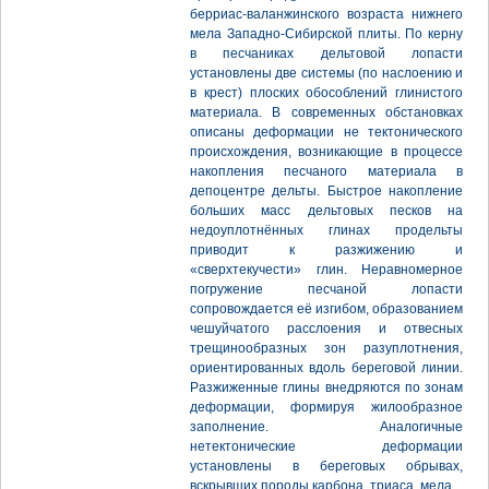
берриас-валанжинского возраста нижнего
мела Западно-Сибирской плиты. По керну
в песчаниках дельтовой лопасти
установлены две системы (по наслоению и
в крест) плоских обособлений глинистого
материала. В современных обстановках
описаны деформации не тектонического
происхождения, возникающие в процессе
накопления песчаного материала в
депоцентре дельты. Быстрое накопление
больших масс дельтовых песков на
недоуплотнённых глинах продельты
приводит к разжижению и
«сверхтекучести» глин. Неравномерное
погружение песчаной лопасти
сопровождается её изгибом, образованием
чешуйчатого расслоения и отвесных
трещинообразных зон разуплотнения,
ориентированных вдоль береговой линии.
Разжиженные глины внедряются по зонам
деформации, формируя жилообразное
заполнение. Аналогичные
нетектонические деформации
установлены в береговых обрывах,
вскрывших породы карбона, триаса, мела.