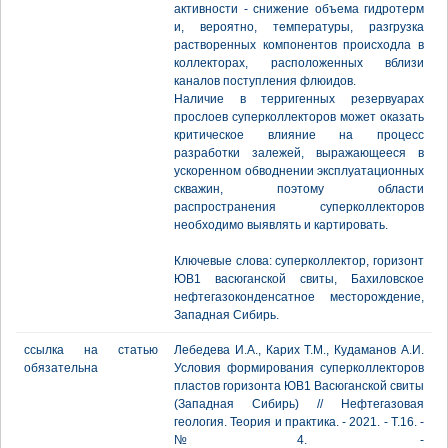
активности - снижение объема гидротерм
и, вероятно, температуры, разгрузка
растворенных компонентов происходла в
коллекторах, расположенных вблизи
каналов поступления флюидов.
Наличие в терригенных резервуарах
прослоев суперколлекторов может оказать
критическое влияние на процесс
разработки залежей, выражающееся в
ускоренном обводнении эксплуатационных
скважин, поэтому области
распространения суперколлекторов
необходимо выявлять и картировать.
Ключевые слова: суперколлектор, горизонт
ЮВ1 васюганской свиты, Бахиловское
нефтегазоконденсатное месторождение,
Западная Сибирь.
ссылка на статью
Лебедева И.А., Карих Т.М., Кудаманов А.И.
обязательна
Условия формирования суперколлекторов
пластов горизонта ЮВ1 Васюганской свиты
(Западная Сибирь) // Нефтегазовая
геология. Теория и практика. - 2021. - Т.16. -
№4. -