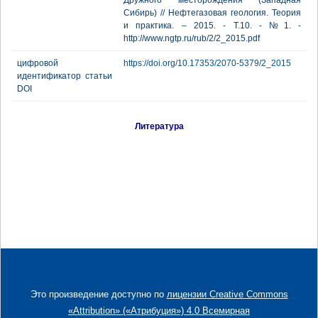
Дружного месторождения (Западная
Сибирь) // Нефтегазовая геология. Теория
и практика. – 2015. - Т.10. - №1. -
http://www.ngtp.ru/rub/2/2_2015.pdf
цифровой
https://doi.org/10.17353/2070-5379/2_2015
идентификатор статьи
DOI
Литература
Это произведение доступно по
лицензии Creative Commons
«Attribution» («Атрибуция») 4.0 Всемирная