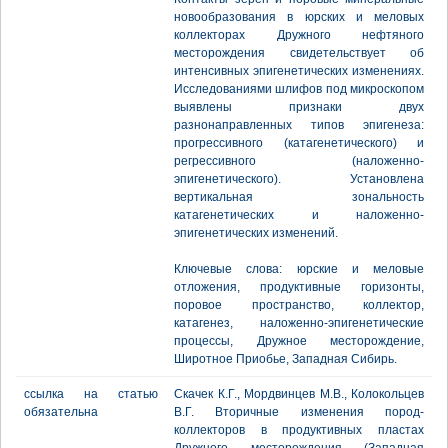
новообразования в юрских и меловых
коллекторах Дружного нефтяного
месторождения свидетельствует об
интенсивных эпигенетических изменениях.
Исследованиями шлифов под микроскопом
выявлены признаки двух
разнонаправленных типов эпигенеза:
прогрессивного (катагенетического) и
регрессивного (наложенно-
эпигенетического). Установлена
вертикальная зональность
катагенетических и наложенно-
эпигенетических изменений.
Ключевые слова: юрские и меловые
отложения, продуктивные горизонты,
поровое пространство, коллектор,
катагенез, наложенно-эпигенетические
процессы, Дружное месторождение,
Широтное Приобье, Западная Сибирь.
ссылка на статью
Скачек К.Г., Мордвинцев М.В., Колокольцев
обязательна
В.Г. Вторичные изменения пород-
коллекторов в продуктивных пластах