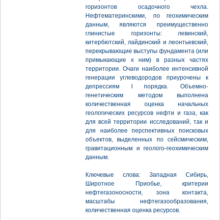
горизонтов осадочного чехла.
Нефтематеринскими, по геохимическим
данным, являются преимущественно
глинистые горизонты: левинский,
китербютский, лайдинский и леонтьевский,
перекрывающие выступы фундамента (или
примыкающие к ним) в разных частях
территории. Очаги наиболее интенсивной
генерации углеводородов приурочены к
депрессиям I порядка. Объемно-
генетическим методом выполнена
количественная оценка начальных
геологических ресурсов нефти и газа, как
для всей территории исследований, так и
для наиболее перспективных поисковых
объектов, выделенных по сейсмическим,
гравитационным и геолого-геохимическим
данным.
Ключевые слова: Западная Сибирь,
Широтное Приобье, критерии
нефтегазоносности, зона контакта,
масштабы нефтегазообразования,
количественная оценка ресурсов.