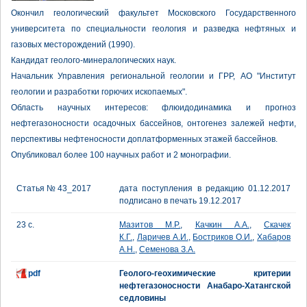
Окончил геологический факультет Московского Государственного
университета по специальности геология и разведка нефтяных и
газовых месторождений (1990).
Кандидат геолого-минералогических наук.
Начальник Управления региональной геологии и ГРР, АО "Институт
геологии и разработки горючих ископаемых".
Область научных интересов: флюидодинамика и прогноз
нефтегазоносности осадочных бассейнов, онтогенез залежей нефти,
перспективы нефтеносности доплатформенных этажей бассейнов.
Опубликовал более 100 научных работ и 2 монографии.
Статья № 43_2017
дата поступления в редакцию 01.12.2017
подписано в печать 19.12.2017
23 с.
Мазитов М.Р.
,
Качкин А.А.
,
Скачек
К.Г.
,
Ларичев А.И.
,
Бостриков О.И.
,
Хабаров
А.Н.
,
Семенова З.А.
pdf
Геолого-геохимические критерии
нефтегазоносности Анабаро-Хатангской
седловины