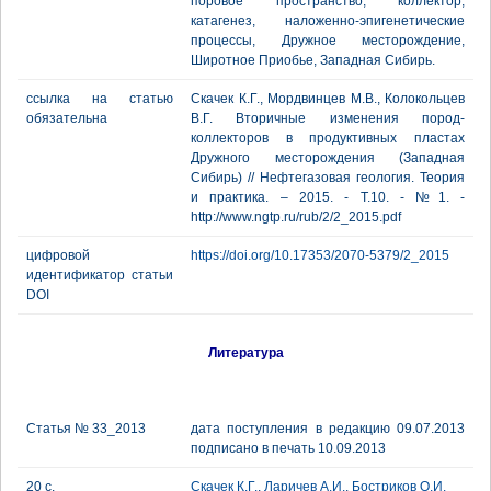
поровое пространство, коллектор,
катагенез, наложенно-эпигенетические
процессы, Дружное месторождение,
Широтное Приобье, Западная Сибирь.
ссылка на статью
Скачек К.Г., Мордвинцев М.В., Колокольцев
обязательна
В.Г. Вторичные изменения пород-
коллекторов в продуктивных пластах
Дружного месторождения (Западная
Сибирь) // Нефтегазовая геология. Теория
и практика. – 2015. - Т.10. - №1. -
http://www.ngtp.ru/rub/2/2_2015.pdf
цифровой
https://doi.org/10.17353/2070-5379/2_2015
идентификатор статьи
DOI
Литература
Статья № 33_2013
дата поступления в редакцию 09.07.2013
подписано в печать 10.09.2013
20 с.
Скачек К.Г.
,
Ларичев А.И.
,
Бостриков О.И.