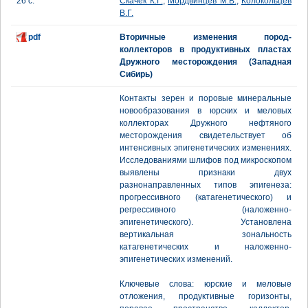
26 с.
Скачек К.Г.
,
Мордвинцев М.В.
,
Колокольцев
В.Г.
pdf
Вторичные изменения пород-
коллекторов в продуктивных пластах
Дружного месторождения (Западная
Сибирь)
Контакты зерен и поровые минеральные
новообразования в юрских и меловых
коллекторах Дружного нефтяного
месторождения свидетельствует об
интенсивных эпигенетических изменениях.
Исследованиями шлифов под микроскопом
выявлены признаки двух
разнонаправленных типов эпигенеза:
прогрессивного (катагенетического) и
регрессивного (наложенно-
эпигенетического). Установлена
вертикальная зональность
катагенетических и наложенно-
эпигенетических изменений.
Ключевые слова: юрские и меловые
отложения, продуктивные горизонты,