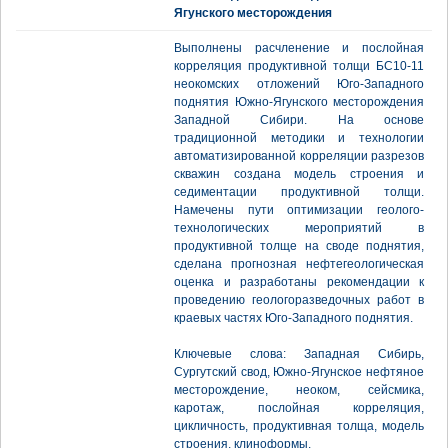
Ягунского месторождения
Выполнены расчленение и послойная
корреляция продуктивной толщи БС10-11
неокомских отложений Юго-Западного
поднятия Южно-Ягунского месторождения
Западной Сибири. На основе
традиционной методики и технологии
автоматизированной корреляции разрезов
скважин создана модель строения и
седиментации продуктивной толщи.
Намечены пути оптимизации геолого-
технологических мероприятий в
продуктивной толще на своде поднятия,
сделана прогнозная нефтегеологическая
оценка и разработаны рекомендации к
проведению геологоразведочных работ в
краевых частях Юго-Западного поднятия.
Ключевые слова: Западная Сибирь,
Сургутский свод, Южно-Ягунское нефтяное
месторождение, неоком, сейсмика,
каротаж, послойная корреляция,
цикличность, продуктивная толща, модель
строения, клиноформы.