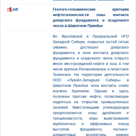
pdf
Геолого-геохимические критерии
нефтегазоносности зоны контакта
доюрского фундамента и осадочного
чехла в Широтном Приобье
Во Фроловской и Приуральской НГО
Западной Сибири, покрытых густой сетью
скважин, достигших доюрского
фундамента, в зоне контакта доюрского
фундамента и осадочного чехла открыто
много месторождений нефти и газа, в том
числе крупное Рогожниковское и гигантское
Талинское. На территории деятельности
ООО «Лукойл-Западная Сибирь» в
Широтном Приобье зона контакта слабо
изучена бурением. Однако и здесь
получены притоки нефти, позволяющие
надеяться на открытие промышленных
залежей. Вместилищами углеводородов
предполагаются: зоны дробления и
трещиноватости, коры выветривания
карбонатных и эффузивных пород
выступов фундамента, песчано-
алевритовые коллекторы нижних