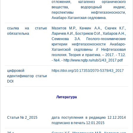
отложения, катагенез органического
вещества, водородный индекс,
перспективы нефтегазоносности,
Анабаро-Хатангская седловина.
ссылка на статью
Мазитов М.Р., Качкин А.А., Скачек К.Г.,
обязательна
Ларичев А.И., Бостриков О.И., Хабаров А.Н.,
Семенова З.А. Геолого-геохимические
критерии нефтегазоносности Анабаро-
Хатангской седловины // Нефтегазовая
геология. Теория и практика. – 2017. - Т.12.
- №4. - http://www.ngtp.ru/rub/1/43_2017.pdf
цифровой
https://doi.org/10.17353/2070-5379/43_2017
идентификатор статьи
DOI
Литература
Статья № 2_2015
дата поступления в редакцию 12.12.2014
подписано в печать 12.01.2015