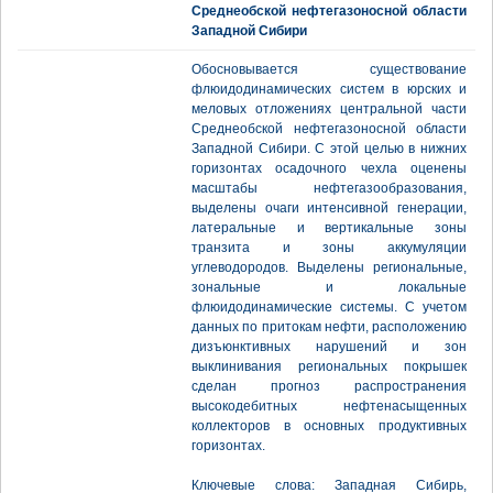
Среднеобской нефтегазоносной области
Западной Сибири
Обосновывается существование
флюидодинамических систем в юрских и
меловых отложениях центральной части
Среднеобской нефтегазоносной области
Западной Сибири. С этой целью в нижних
горизонтах осадочного чехла оценены
масштабы нефтегазообразования,
выделены очаги интенсивной генерации,
латеральные и вертикальные зоны
транзита и зоны аккумуляции
углеводородов. Выделены региональные,
зональные и локальные
флюидодинамические системы. С учетом
данных по притокам нефти, расположению
дизъюнктивных нарушений и зон
выклинивания региональных покрышек
сделан прогноз распространения
высокодебитных нефтенасыщенных
коллекторов в основных продуктивных
горизонтах.
Ключевые слова: Западная Сибирь,