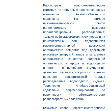
Рассмотрены геолого-геохимические
критерии потенциально нефтегазоносных
комплексов Анабаро-Хатангской
седловины. На примере
нижнекожевниковской свиты
раннепермского возраста
проанализированы распределения:
толщин нефтегазоматеринских пород и их
приконтактных зон, подвергшихся
высокотемпературной деструкции
органического вещества под действием
пластовых интрузий; типов и катагенеза
органического вещества; содержаний
органического углерода и водородного
индекса. Для рифейских, кембрийских,
девонских, пермских и юрских отложений
проведен сравнительный анализ
распределения водородного индекса.
Территория Анабаро-Хатангской
седловины дифференцирована по
вероятности нефтегазоносности
разновозрастных отложений.
Ключевые слова: нефтегазоматеринские