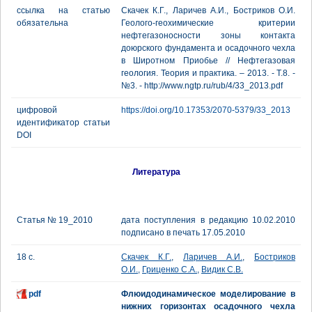
ссылка на статью
Скачек К.Г., Ларичев А.И., Бостриков О.И.
обязательна
Геолого-геохимические критерии
нефтегазоносности зоны контакта
доюрского фундамента и осадочного чехла
в Широтном Приобье // Нефтегазовая
геология. Теория и практика. – 2013. - Т.8. -
№3. - http://www.ngtp.ru/rub/4/33_2013.pdf
цифровой
https://doi.org/10.17353/2070-5379/33_2013
идентификатор статьи
DOI
Литература
Статья № 19_2010
дата поступления в редакцию 10.02.2010
подписано в печать 17.05.2010
18 с.
Скачек К.Г.
,
Ларичев А.И.
,
Бостриков
О.И.
,
Гриценко С.А.
,
Видик С.В.
pdf
Флюидодинамическое моделирование в
нижних горизонтах осадочного чехла