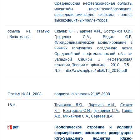
Среднеобская нефтегазоносная область,
масштабы нефтегазообразования,
флюидодинамические системы, прогноз
высокодебитных коллекторов.
ссылка на статью
Скачек К.Г., Ларичев А.И., Бостриков О.И.,
обязательна
Гриценко С.А., Видик С.В.
Флюидодинамическое моделирование в
нижних горизонтах осадочного чехла
Среднеобской нефтегазоносной области
Западной Сибири // Нефтегазовая
геология. Теория и практика. - 2010. - Т.5. -
№2. - http://www.ngtp.ru/rub/6/19_2010.pdf
Статья № 21_2008
подписано в печать 21.05.2008
16 с.
Трушкова Л.Я.
,
Ларичев А.И.
,
Скачек
К.Г.
,
Бостриков О.И.
,
Гриценко С.А.
,
Ганин
А.В.
,
Михайлов С.А.
,
Сергеев Д.А.
pdf
Геологическое строение и условия
формирования неокомских резервуаров
Юго-Западного поднятия Южно-