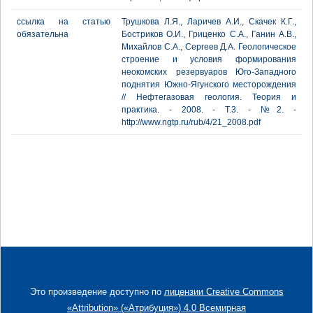
ссылка на статью
Трушкова Л.Я., Ларичев А.И., Скачек К.Г.,
обязательна
Бостриков О.И., Гриценко С.А., Ганин А.В.,
Михайлов С.А., Сергеев Д.А. Геологическое
строение и условия формирования
неокомских резервуаров Юго-Западного
поднятия Южно-Ягунского месторождения
// Нефтегазовая геология. Теория и
практика. - 2008. - Т.3. - №2. -
http://www.ngtp.ru/rub/4/21_2008.pdf
Это произведение доступно по
лицензии Creative Commons
«Attribution» («Атрибуция») 4.0 Всемирная