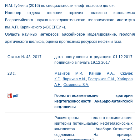
И.М. Губкина (2016) по специальности «нефтегазовое дело».
Инженер отдела геологии горючих полезных ископаемых
Всероссийского научно-исследовательского геологического института
им. А.П. Карпинского («ВСЕГЕИ»).
Область научных интересов: бассейновое моделирование, геология
арктического шельфа, оценка прогнозных ресурсов нефти и газа.
Статья № 43_2017
дата поступления в редакцию 01.12.2017
подписано в печать 19.12.2017
23 с.
Мазитов М.Р.
,
Качкин А.А.
,
Скачек
К.Г.
,
Ларичев А.И.
,
Бостриков О.И.
,
Хабаров
А.Н.
,
Семенова З.А.
pdf
Геолого-геохимические критерии
нефтегазоносности Анабаро-Хатангской
седловины
Рассмотрены геолого-геохимические
критерии потенциально нефтегазоносных
комплексов Анабаро-Хатангской
седловины. На примере