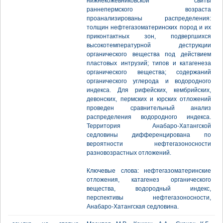
нижнекожевниковской свиты
раннепермского возраста
проанализированы распределения:
толщин нефтегазоматеринских пород и их
приконтактных зон, подвергшихся
высокотемпературной деструкции
органического вещества под действием
пластовых интрузий; типов и катагенеза
органического вещества; содержаний
органического углерода и водородного
индекса. Для рифейских, кембрийских,
девонских, пермских и юрских отложений
проведен сравнительный анализ
распределения водородного индекса.
Территория Анабаро-Хатангской
седловины дифференцирована по
вероятности нефтегазоносности
разновозрастных отложений.
Ключевые слова: нефтегазоматеринские
отложения, катагенез органического
вещества, водородный индекс,
перспективы нефтегазоносности,
Анабаро-Хатангская седловина.