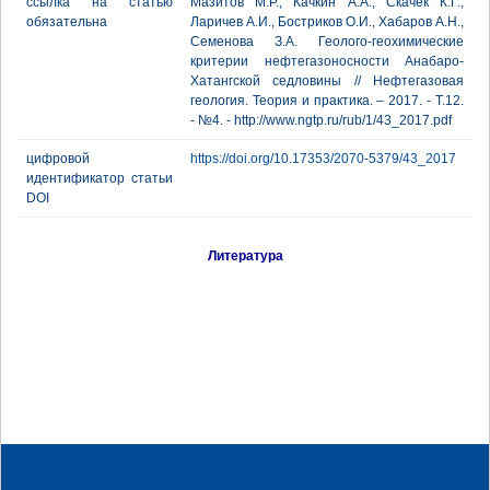
ссылка на статью
Мазитов М.Р., Качкин А.А., Скачек К.Г.,
обязательна
Ларичев А.И., Бостриков О.И., Хабаров А.Н.,
Семенова З.А. Геолого-геохимические
критерии нефтегазоносности Анабаро-
Хатангской седловины // Нефтегазовая
геология. Теория и практика. – 2017. - Т.12.
- №4. - http://www.ngtp.ru/rub/1/43_2017.pdf
цифровой
https://doi.org/10.17353/2070-5379/43_2017
идентификатор статьи
DOI
Литература