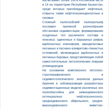
насчитывает более 160 в Российской части
и 14 на территории Республики Казахстан,
среди которых преобладают нефтяные,
открыты также нефтегазоконденсатные и
газовые.
Сложный палеозойский палеорельеф
послужил причиной разнообразия
обстановок седиментации, формированию
осадочных тел различного состава и
генезиса: одиночных и барьерных рифов,
карбонатных клиноформ, авандельтовых
песчаных и песчано-алевритово-глинистых
отложений, мелководных карбонатных и
песчаных баровых, представляющие собой
самостоятельные литологические ловушки
углеводородов.
На основании комплексного литолого-
стратиграфического и
седиментологического анализов данных
бурения и сейсморазведки разработаны
седиментационные модели различных зон
палеобассейна для нижнедевонского
потенциально нефтегазоносного,
среднедевонского эйфельского, средне-
верхнедевонского живетско-