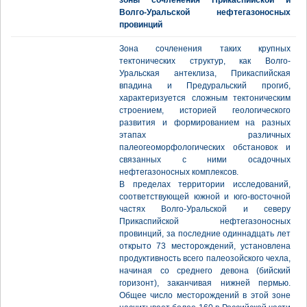
зоны сочленения Прикаспийской и
Волго-Уральской нефтегазоносных
провинций
Зона сочленения таких крупных
тектонических структур, как Волго-
Уральская антеклиза, Прикаспийская
впадина и Предуральский прогиб,
характеризуется сложным тектоническим
строением, историей геологического
развития и формированием на разных
этапах различных
палеогеоморфологических обстановок и
связанных с ними осадочных
нефтегазоносных комплексов.
В пределах территории исследований,
соответствующей южной и юго-восточной
частях Волго-Уральской и северу
Прикаспийской нефтегазоносных
провинций, за последние одиннадцать лет
открыто 73 месторождений, установлена
продуктивность всего палеозойского чехла,
начиная со среднего девона (бийский
горизонт), заканчивая нижней пермью.
Общее число месторождений в этой зоне