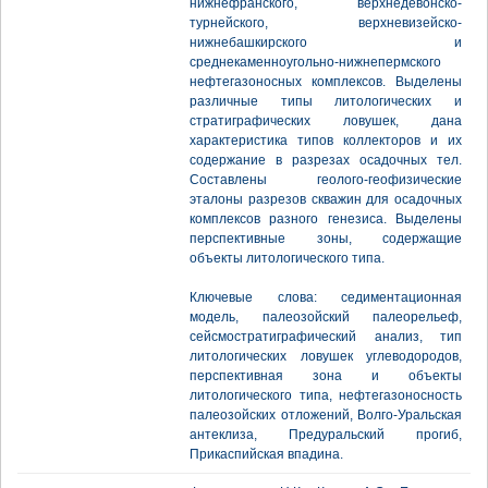
нижнефранского, верхнедевонско-
турнейского, верхневизейско-
нижнебашкирского и
среднекаменноугольно-нижнепермского
нефтегазоносных комплексов. Выделены
различные типы литологических и
стратиграфических ловушек, дана
характеристика типов коллекторов и их
содержание в разрезах осадочных тел.
Составлены геолого-геофизические
эталоны разрезов скважин для осадочных
комплексов разного генезиса. Выделены
перспективные зоны, содержащие
объекты литологического типа.
Ключевые слова: седиментационная
модель, палеозойский палеорельеф,
сейсмостратиграфический анализ, тип
литологических ловушек углеводородов,
перспективная зона и объекты
литологического типа, нефтегазоносность
палеозойских отложений, Волго-Уральская
антеклиза, Предуральский прогиб,
Прикаспийская впадина.