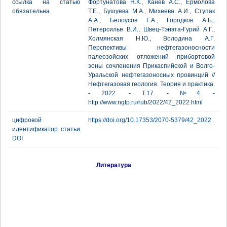
ссылка на статью
Фортунатова Н.К., Канев А.С., Ермолова
обязательна
Т.Е., Бушуева М.А., Михеева А.И., Ступак
А.А., Белоусов Г.А., Городков А.Б.,
Петерсилье В.И., Швец-Тэнэта-Гурий А.Г.,
Холмянская Н.Ю., Володина А.Г.
Перспективы нефтегазоносности
палеозойских отложений прибортовой
зоны сочленения Прикаспийской и Волго-
Уральской нефтегазоносных провинций //
Нефтегазовая геология. Теория и практика.
- 2022. - Т.17. - №4. -
http://www.ngtp.ru/rub/2022/42_2022.html
цифровой
https://doi.org/10.17353/2070-5379/42_2022
идентификатор статьи
DOI
Литература