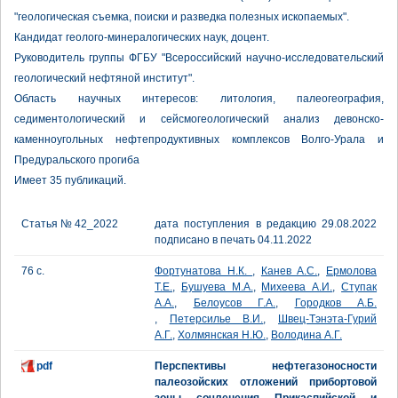
"геологическая съемка, поиски и разведка полезных ископаемых".
Кандидат геолого-минералогических наук, доцент.
Руководитель группы ФГБУ "Всероссийский научно-исследовательский
геологический нефтяной институт".
Область научных интересов: литология, палеогеография,
седиментологический и сейсмогеологический анализ девонско-
каменноугольных нефтепродуктивных комплексов Волго-Урала и
Предуральского прогиба
Имеет 35 публикаций.
Статья № 42_2022
дата поступления в редакцию 29.08.2022
подписано в печать 04.11.2022
76 с.
Фортунатова Н.К.
,
Канев А.С.
,
Ермолова
Т.Е.
,
Бушуева М.А.
,
Михеева А.И.
,
Ступак
А.А.
,
Белоусов Г.А.
,
Городков А.Б.
,
Петерсилье В.И.
,
Швец-Тэнэта-Гурий
А.Г.
,
Холмянская Н.Ю.
,
Володина А.Г.
pdf
Перспективы нефтегазоносности
палеозойских отложений прибортовой