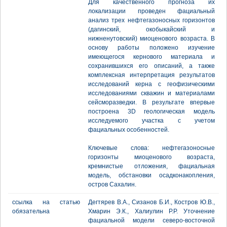
Для качественного прогноза их
локализации проведен фациальный
анализ трех нефтегазоносных горизонтов
(дагинский, окобыкайский и
нижненутовский) миоценового возраста. В
основу работы положено изучение
имеющегося кернового материала и
сохранившихся его описаний, а также
комплексная интерпретация результатов
исследований керна с геофизическими
исследованиями скважин и материалами
сейсморазведки. В результате впервые
построена 3D геологическая модель
исследуемого участка с учетом
фациальных особенностей.
Ключевые слова: нефтегазоносные
горизонты миоценового возраста,
кремнистые отложения, фациальная
модель, обстановки осадконакопления,
остров Сахалин.
ссылка на статью
Дегтярев В.А., Сизанов Б.И., Костров Ю.В.,
обязательна
Хмарин Э.К., Халиулин Р.Р. Уточнение
фациальной модели северо-восточной