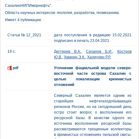
СахалинНИПИморнефть".
Область научных интересов: геология, разработка, геомеханика.
Имеет 4 публикации.
Статья № 12_2021
дата поступления в редакцию 15.02.2021
подписано в печать 23.04.2021
19 с.
Дегтярев В.А.
,
Сизанов Б.И.
,
Костров
Ю.В.
,
Хмарин Э.К.
,
Халиулин Р.Р.
pdf
Уточнение фациальной модели северо-
восточной части острова Сахалин с
целью локализации кремнистых
отложений
Северный Сахалин является одним из
старейших нефтегазодобывающих
регионов России, но на сегодняшний день
остро стоит вопрос о восполнении его
ресурсной базы. В качестве одного из
источника восполнения ресурсной базы
рассматриваются трещинные коллекторы
в кремнистых отложениях пильской свиты.