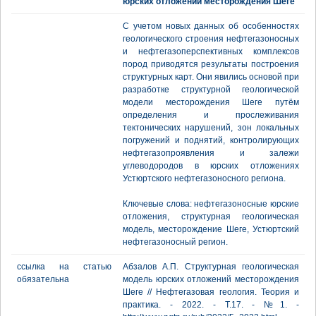
юрских отложений месторождения Шеге
С учетом новых данных об особенностях
геологического строения нефтегазоносных
и нефтегазоперспективных комплексов
пород приводятся результаты построения
структурных карт. Они явились основой при
разработке структурной геологической
модели месторождения Шеге путём
определения и прослеживания
тектонических нарушений, зон локальных
погружений и поднятий, контролирующих
нефтегазопроявления и залежи
углеводородов в юрских отложениях
Устюртского нефтегазоносного региона.
Ключевые слова: нефтегазоносные юрские
отложения, структурная геологическая
модель, месторождение Шеге, Устюртский
нефтегазоносный регион.
ссылка на статью
Абзалов А.П. Структурная геологическая
обязательна
модель юрских отложений месторождения
Шеге // Нефтегазовая геология. Теория и
практика. - 2022. - Т.17. - №1. -