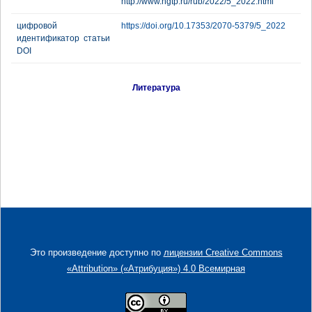
http://www.ngtp.ru/rub/2022/5_2022.html
цифровой
https://doi.org/10.17353/2070-5379/5_2022
идентификатор статьи
DOI
Литература
Это произведение доступно по
лицензии Creative Commons
«Attribution» («Атрибуция») 4.0 Всемирная