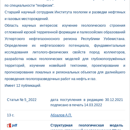
по специальности "геофизик".
Старший научный сотрудник Института геологии и разведки нефтяных
и газовых месторождений.
Область научных интересов: изучение геологического строения
отложений юрской терригенной формации и палеозойских образований
Устюртского нефтегазоносного региона Республики Узбекистана.
Определение их нефтегазового потенциала, фундаментальные
исследования литолого-физических свойств пород коллекторов,
разработка новых геологических моделей для глубокопогружённых
территорий, изучение новейшей тектоники, проектирование и
прогнозирование локалных и региональных объектов для далнейшего
проведения геологоразведочных работ на нефть и газ.
Имеет 12 публикаций.
Статья № 5_2022
дата поступления в редакцию 30.12.2021
подписано в печать 14.03.2022
13 с.
Абзалов А.П.
pdf
Структурная геологическая модель