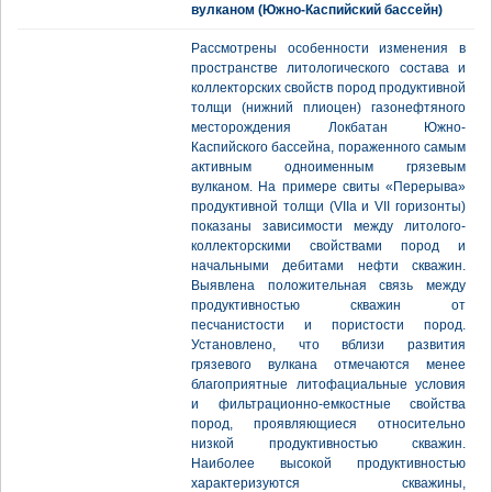
вулканом (Южно-Каспийский бассейн)
Рассмотрены особенности изменения в
пространстве литологического состава и
коллекторских свойств пород продуктивной
толщи (нижний плиоцен) газонефтяного
месторождения Локбатан Южно-
Каспийского бассейна, пораженного самым
активным одноименным грязевым
вулканом. На примере свиты «Перерыва»
продуктивной толщи (VIIа и VII горизонты)
показаны зависимости между литолого-
коллекторскими свойствами пород и
начальными дебитами нефти скважин.
Выявлена положительная связь между
продуктивностью скважин от
песчанистости и пористости пород.
Установлено, что вблизи развития
грязевого вулкана отмечаются менее
благоприятные литофациальные условия
и фильтрационно-емкостные свойства
пород, проявляющиеся относительно
низкой продуктивностью скважин.
Наиболее высокой продуктивностью
характеризуются скважины,