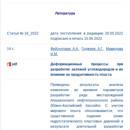
Литература
Статья № 16_2022
дата поступления в редакцию 20.05.2022
подписано в печать 15.06.2022
14 с.
Фейзуллаев А.А.
,
Годжаев А.Г.
,
Мамедова
И.М.
pdf
Деформационные процессы при
разработке залежей углеводородов и их
влияние на продуктивность пласта
Приведены результаты анализа
изменения во времени параметров
разработки ряда месторождений
Апшеронского нефтегазоносного района
(Южно-Каспийский бассейн). С учетом
мирового опыта обосновывается, что
существенное падение (ниже
гидростатического) пластовых давлений в
результате длительной разработки