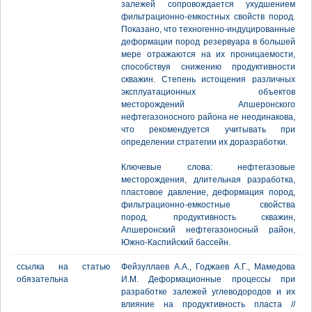
залежей сопровождается ухудшением
фильтрационно-емкостных свойств пород.
Показано, что техногенно-индуцированные
деформации пород резервуара в большей
мере отражаются на их проницаемости,
способствуя снижению продуктивности
скважин. Степень истощения различных
эксплуатационных объектов
месторождений Апшеронского
нефтегазоносного района не неодинакова,
что рекомендуется учитывать при
определении стратегии их доразработки.
Ключевые слова: нефтегазовые
месторождения, длительная разработка,
пластовое давление, деформация пород,
фильтрационно-емкостные свойства
пород, продуктивность скважин,
Апшеронский нефтегазоносный район,
Южно-Каспийский бассейн.
ссылка на статью
Фейзуллаев А.А., Годжаев A.Г., Мамедова
обязательна
И.М. Деформационные процессы при
разработке залежей углеводородов и их
влияние на продуктивность пласта //