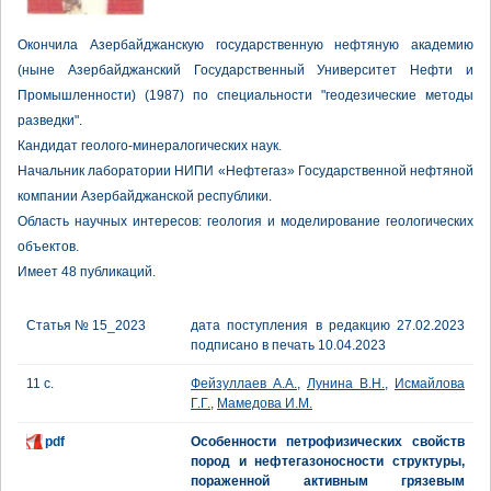
Окончила Азербайджанскую государственную нефтяную академию
(ныне Азербайджанский Государственный Университет Нефти и
Промышленности) (1987) по специальности "геодезические методы
разведки".
Кандидат геолого-минералогических наук.
Начальник лаборатории НИПИ «Нефтегаз» Государственной нефтяной
компании Азербайджанской республики.
Область научных интересов: геология и моделирование геологических
объектов.
Имеет 48 публикаций.
Статья № 15_2023
дата поступления в редакцию 27.02.2023
подписано в печать 10.04.2023
11 с.
Фейзуллаев А.А.
,
Лунина В.Н.
,
Исмайлова
Г.Г.
,
Мамедова И.М.
pdf
Особенности петрофизических свойств
пород и нефтегазоносности структуры,
пораженной активным грязевым