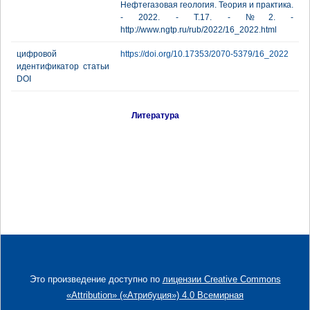
Нефтегазовая геология. Теория и практика.
- 2022. - Т.17. - №2. -
http://www.ngtp.ru/rub/2022/16_2022.html
цифровой
https://doi.org/10.17353/2070-5379/16_2022
идентификатор статьи
DOI
Литература
Это произведение доступно по
лицензии Creative Commons
«Attribution» («Атрибуция») 4.0 Всемирная