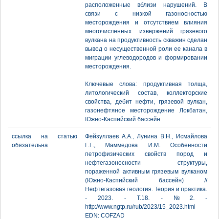
расположенные вблизи нарушений. В
связи с низкой газоносностью
месторождения и отсутствием влияния
многочисленных извержений грязевого
вулкана на продуктивность скважин сделан
вывод о несущественной роли ее канала в
миграции углеводородов и формировании
месторождения.
Ключевые слова: продуктивная толща,
литологический состав, коллекторские
свойства, дебит нефти, грязевой вулкан,
газонефтяное месторождение Локбатан,
Южно-Каспийский бассейн.
ссылка на статью
Фейзуллаев А.А., Лунина В.Н., Исмайлова
обязательна
Г.Г., Маммедова И.М. Особенности
петрофизических свойств пород и
нефтегазоносности структуры,
пораженной активным грязевым вулканом
(Южно-Каспийский бассейн) //
Нефтегазовая геология. Теория и практика.
- 2023. - Т.18. - №2. -
http://www.ngtp.ru/rub/2023/15_2023.html
EDN: COFZAD