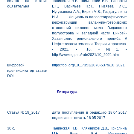
ссылка на статью
Танинская Н.В., Шиманский В.В., Раевская
обязательна
Е.Г., Васильев Н.Я., Низяева И.С.,
Нугуманова А.А., Бирин М.В., Гиздатуллина
И.И. Фациально-палеогеографические
реконструкции валанжин-готеривских
отложений нижнего мела Гыданского
полуострова и западной части Енисей-
Хатангского регионального прогиба //
Нефтегазовая геология. Теория и практика.
- 2021. - Т.16. - №1. -
http://www.ngtp.ru/rub/2021/10_2021.html
цифровой
https://doi.org/10.17353/2070-5379/10_2021
идентификатор статьи
DOI
Литература
Статья № 19_2017
дата поступления в редакцию 18.04.2017
подписано в печать 16.05.2017
30 с.
Танинская Н.В.
,
Кляжников Д.В.
,
Грислина
М.Н.
, Яшина В.Н.,
Мясникова