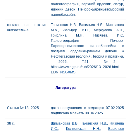
палеогеография, верхний ордовик, силур,
нижний девон, Печоро-Баренцевоморский
палеобассейн.
ссылка на статью
Танинская Н.В., Васильев Н.Я., Мясникова
обязательна
М.А., Зельцер В.Н., Меркулова А.Н.,
Грислина М.Н., Низяева И.С.
Палеогеография Печоро-
Баренцевоморского палеобассейна в
позднем ордовике-раннем девоне //
Нефтегазовая геология. Теория и практика.
- 2026. - Т.21. - №2. -
https://www.ngtp.ru/rub/2026/13_2026.html
EDN:
NSGXMS
Литература
Статья № 13_2025
дата поступления в редакцию 07.02.2025
подписано в печать 08.04.2025
38 с.
Шиманский В.В.
,
Танинская Н.В.
,
Низяева
И.С.
,
Колпенская Н.Н.
,
Васильев