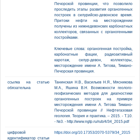
Печорской провинции, что позволило
проследить этапы развития органогенных
построек в силурийско-девонское время.
Притоки нефти на месторождении
получены из нижнедевонских карбонатных
коллекторов, связанных с органогенными
постройками.
Ключевые слова: органогенная постройка,
карбонатные фации, радиоактивный
каротаж, силур-девон, коллекторы,
месторождение имени А. Титова, Тимано-
Печорская провинция.
ссылка на статью
Танинская Н.В., Васильев Н.Я., Мясникова
обязательна
М.А., Яшина В.Н. Возможности геолого-
геофизических методов для диагностики
органогенных построек на примере
месторождения имени А. Титова Тимано-
Печорской провинции // Нефтегазовая
геология. Теория и практика. – 2015. - Т.10.
- №3. - http://www.ngtp.ru/rub/4/34_2015.pdf
цифровой
https://doi.org/10.17353/2070-5379/34_2015
идентификатор статьи