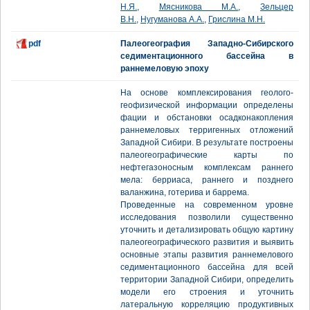
Н.Я.
,
Мясникова М.А.
,
Зельцер
В.Н.
,
Нугуманова А.А.
,
Грислина М.Н.
pdf
Палеогеография Западно-Сибирского
седиментационного бассейна в
раннемеловую эпоху
На основе комплексирования геолого-
геофизической информации определены
фации и обстановки осадконакопления
раннемеловых терригенных отложений
Западной Сибири. В результате построены
палеогеографические карты по
нефтегазоносным комплексам раннего
мела: берриаса, раннего и позднего
валанжина, готерива и баррема.
Проведенные на современном уровне
исследования позволили существенно
уточнить и детализировать общую картину
палеогеографического развития и выявить
основные этапы развития раннемелового
седиментационного бассейна для всей
территории Западной Сибири, определить
модели его строения и уточнить
латеральную корреляцию продуктивных