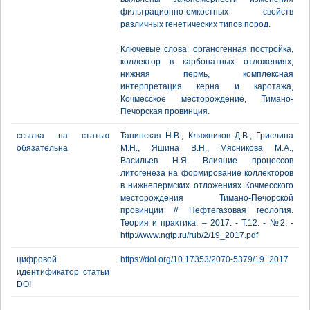
фильтрационно-емкостных свойств
различных генетических типов пород.
Ключевые слова: органогенная постройка,
коллектор в карбонатных отложениях,
нижняя пермь, комплексная
интерпретация керна и каротажа,
Кочмесское месторождение, Тимано-
Печорская провинция.
ссылка на статью
Танинская Н.В., Кляжников Д.В., Грислина
обязательна
М.Н., Яшина В.Н., Мясникова М.А.,
Васильев Н.Я. Влияние процессов
литогенеза на формирование коллекторов
в нижнепермских отложениях Кочмесского
месторождения Тимано-Печорской
провинции // Нефтегазовая геология.
Теория и практика. – 2017. - Т.12. - №2. -
http://www.ngtp.ru/rub/2/19_2017.pdf
цифровой
https://doi.org/10.17353/2070-5379/19_2017
идентификатор статьи
DOI