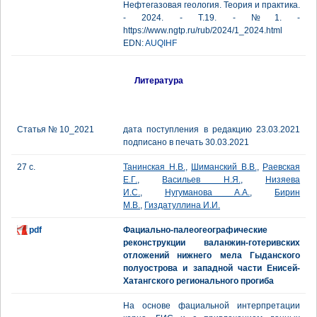
Нефтегазовая геология. Теория и практика.
- 2024. - Т.19. - №1. -
https://www.ngtp.ru/rub/2024/1_2024.html
EDN:
AUQIHF
Литература
Статья № 10_2021
дата поступления в редакцию 23.03.2021
подписано в печать 30.03.2021
27 с.
Танинская Н.В.
,
Шиманский В.В.
,
Раевская
Е.Г.
,
Васильев Н.Я.
,
Низяева
И.С.
,
Нугуманова А.А.
,
Бирин
М.В.
,
Гиздатуллина И.И.
pdf
Фациально-палеогеографические
реконструкции валанжин-готеривских
отложений нижнего мела Гыданского
полуострова и западной части Енисей-
Хатангского регионального прогиба
На основе фациальной интерпретации