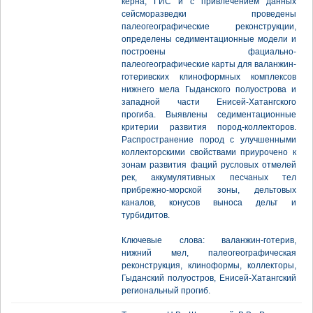
керна, ГИС и с привлечением данных
сейсморазведки проведены
палеогеографические реконструкции,
определены седиментационные модели и
построены фациально-
палеогеографические карты для валанжин-
готеривских клиноформных комплексов
нижнего мела Гыданского полуострова и
западной части Енисей-Хатангского
прогиба. Выявлены седиментационные
критерии развития пород-коллекторов.
Распространение пород с улучшенными
коллекторскими свойствами приурочено к
зонам развития фаций русловых отмелей
рек, аккумулятивных песчаных тел
прибрежно-морской зоны, дельтовых
каналов, конусов выноса дельт и
турбидитов.
Ключевые слова: валанжин-готерив,
нижний мел, палеогеографическая
реконструкция, клиноформы, коллекторы,
Гыданский полуостров, Енисей-Хатангский
региональный прогиб.