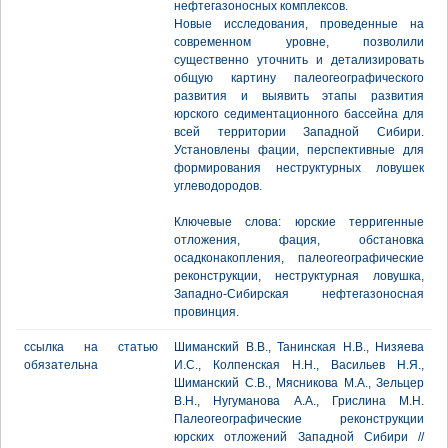
нефтегазоносных комплексов.
Новые исследования, проведенные на
современном уровне, позволили
существенно уточнить и детализировать
общую картину палеогеографического
развития и выявить этапы развития
юрского седиментационного бассейна для
всей территории Западной Сибири.
Установлены фации, перспективные для
формирования неструктурных ловушек
углеводородов.
Ключевые слова: юрские терригенные
отложения, фация, обстановка
осадконакопления, палеогеографические
реконструкции, неструктурная ловушка,
Западно-Сибирская нефтегазоносная
провинция.
ссылка на статью
Шиманский В.В., Танинская Н.В., Низяева
обязательна
И.С., Колпенская Н.Н., Васильев Н.Я.,
Шиманский С.В., Мясникова М.А., Зельцер
В.Н., Нугуманова А.А., Грислина М.Н.
Палеогеографические реконструкции
юрских отложений Западной Сибири //