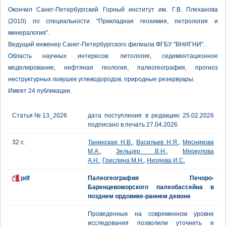
Окончил Санкт-Петербургский Горный институт им. Г.В. Плеханова
(2010) по специальности "Прикладная геохимия, петрология и
минералогия".
Ведущий инженер Санкт-Петербургского филиала ФГБУ "ВНИГНИ".
Область научных интересов: литология, седиментационное
моделирование, нефтяная геология, палеогеография, прогноз
неструктурных ловушек углеводородов, природные резервуары.
Имеет 24 публикации.
Статья № 13_2026
дата поступления в редакцию 25.02.2026
подписано в печать 27.04.2026
32 с.
Танинская Н.В.
,
Васильев Н.Я.
,
Мясникова
М.А.
,
Зельцер В.Н.
,
Меркулова
А.Н.
,
Грислина М.Н.
,
Низяева И.С.
pdf
Палеогеография Печоро-
Баренцевоморского палеобассейна в
позднем ордовике-раннем девоне
Проведенные на современном уровне
исследования позволили уточнить и