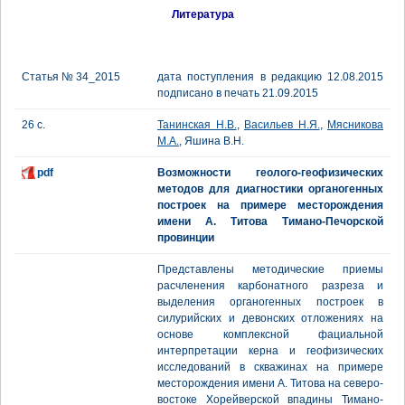
Литература
Статья № 34_2015
дата поступления в редакцию 12.08.2015
подписано в печать 21.09.2015
26 с.
Танинская Н.В.
,
Васильев Н.Я.
,
Мясникова
М.А.
, Яшина В.Н.
pdf
Возможности геолого-геофизических
методов для диагностики органогенных
построек на примере месторождения
имени А. Титова Тимано-Печорской
провинции
Представлены методические приемы
расчленения карбонатного разреза и
выделения органогенных построек в
силурийских и девонских отложениях на
основе комплексной фациальной
интерпретации керна и геофизических
исследований в скважинах на примере
месторождения имени А. Титова на северо-
востоке Хорейверской впадины Тимано-