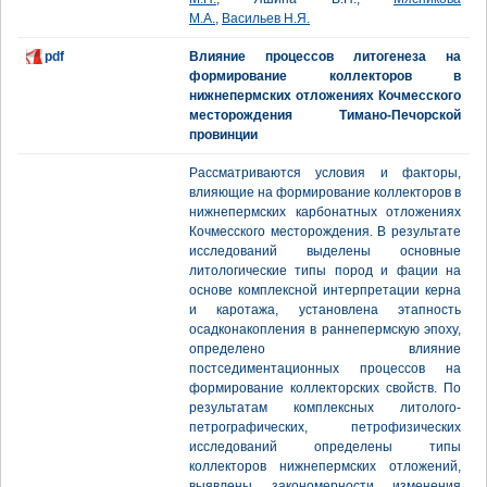
М.А.
,
Васильев Н.Я.
pdf
Влияние процессов литогенеза на
формирование коллекторов в
нижнепермских отложениях Кочмесского
месторождения Тимано-Печорской
провинции
Рассматриваются условия и факторы,
влияющие на формирование коллекторов в
нижнепермских карбонатных отложениях
Кочмесского месторождения. В результате
исследований выделены основные
литологические типы пород и фации на
основе комплексной интерпретации керна
и каротажа, установлена этапность
осадконакопления в раннепермскую эпоху,
определено влияние
постседиментационных процессов на
формирование коллекторских свойств. По
результатам комплексных литолого-
петрографических, петрофизических
исследований определены типы
коллекторов нижнепермских отложений,
выявлены закономерности изменения