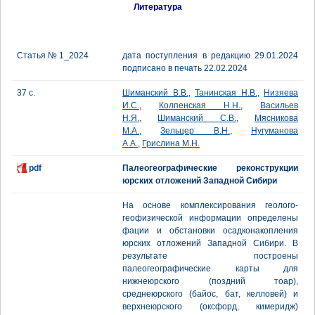
Литература
Статья № 1_2024
дата поступления в редакцию 29.01.2024
подписано в печать 22.02.2024
37 с.
Шиманский В.В.
,
Танинская Н.В.
,
Низяева
И.С.
,
Колпенская Н.Н.
,
Васильев
Н.Я.
,
Шиманский С.В.
,
Мясникова
М.А.
,
Зельцер В.Н.
,
Нугуманова
А.А.
,
Грислина М.Н.
pdf
Палеогеографические реконструкции
юрских отложений Западной Сибири
На основе комплексирования геолого-
геофизической информации определены
фации и обстановки осадконакопления
юрских отложений Западной Сибири. В
результате построены
палеогеографические карты для
нижнеюрского (поздний тоар),
среднеюрского (байос, бат, келловей) и
верхнеюрского (оксфорд, кимеридж)