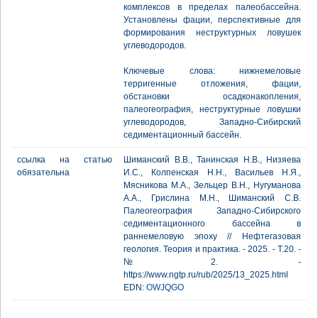
комплексов в пределах палеобассейна.
Установлены фации, перспективные для
формирования неструктурных ловушек
углеводородов.
Ключевые слова: нижнемеловые
терригенные отложения, фации,
обстановки осадконакопления,
палеогеография, неструктурные ловушки
углеводородов, Западно-Сибирский
седиментационный бассейн.
ссылка на статью
Шиманский В.В., Танинская Н.В., Низяева
обязательна
И.С., Колпенская Н.Н., Васильев Н.Я.,
Мясникова М.А., Зельцер В.Н., Нугуманова
А.А., Грислина М.Н., Шиманский С.В.
Палеогеография Западно-Сибирского
седиментационного бассейна в
раннемеловую эпоху // Нефтегазовая
геология. Теория и практика. - 2025. - Т.20. -
№2. -
https://www.ngtp.ru/rub/2025/13_2025.html
EDN:
OWJQGO