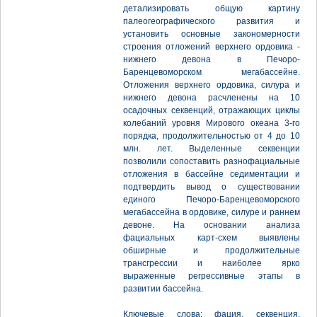
детализировать общую картину
палеогеографического развития и
установить основные закономерности
строения отложений верхнего ордовика -
нижнего девона в Печоро-
Баренцевоморском мегабассейне.
Отложения верхнего ордовика, силура и
нижнего девона расчленены на 10
осадочных секвенций, отражающих циклы
колебаний уровня Мирового океана 3-го
порядка, продолжительностью от 4 до 10
млн. лет. Выделенные секвенции
позволили сопоставить разнофациальные
отложения в бассейне седиментации и
подтвердить вывод о существовании
единого Печоро-Баренцевоморского
мегабассейна в ордовике, силуре и раннем
девоне. На основании анализа
фациальных карт-схем выявлены
обширные и продолжительные
трансгрессии и наиболее ярко
выраженные регрессивные этапы в
развитии бассейна.
Ключевые слова: фация, секвенция,