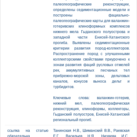
палеогеографические реконструкции,
определены седиментационные модели и
построены фациально-
палеогеографические карты для валанжин-
готеривских клиноформных комплексов
нижнего мела Гыданского полуострова и
западной части Енисей-Хатангского
прогиба. Выявлены седиментационные
критерии развития пород-коллекторов.
Распространение пород с улучшенными
коллекторскими свойствами приурочено к
зонам развития фаций русловых отмелей
рек, аккумулятивных песчаных тел
прибрежно-морской зоны, дельтовых
каналов, конусов выноса дельт и
турбидитов.
Ключевые слова: валанжин-готерив,
нижний мел, палеогеографическая
реконструкция, клиноформы, коллекторы,
Гыданский полуостров, Енисей-Хатангский
региональный прогиб.
ссылка на статью
Танинская Н.В., Шиманский В.В., Раевская
обязательна
Е.Г., Васильев Н.Я., Низяева И.С.,