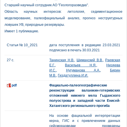
Старший научный сотрудник АО "Геологоразведка".
Область научных интересов: литология, седиментационное
моделирование, палеофациальный анализ, прогноз неструктурных
ловушек УВ, природные резервуары.
Имеет 1 публикацию.
Статья № 10_2021
дата поступления в редакцию 23.03.2021
подписано в печать 30.03.2021
27 с.
Танинская Н.В.
,
Шиманский В.В.
,
Раевская
Е.Г.
,
Васильев Н.Я.
,
Низяева
И.С.
,
Нугуманова А.А.
,
Бирин
М.В.
,
Гиздатуллина И.И.
pdf
Фациально-палеогеографические
реконструкции валанжин-готеривских
отложений нижнего мела Гыданского
полуострова и западной части Енисей-
Хатангского регионального прогиба
На основе фациальной интерпретации
керна, ГИС и с привлечением данных
сейсморазведки проведены