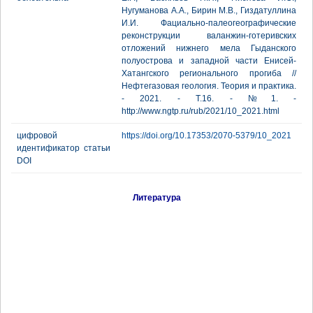
Нугуманова А.А., Бирин М.В., Гиздатуллина
И.И. Фациально-палеогеографические
реконструкции валанжин-готеривских
отложений нижнего мела Гыданского
полуострова и западной части Енисей-
Хатангского регионального прогиба //
Нефтегазовая геология. Теория и практика.
- 2021. - Т.16. - №1. -
http://www.ngtp.ru/rub/2021/10_2021.html
цифровой
https://doi.org/10.17353/2070-5379/10_2021
идентификатор статьи
DOI
Литература