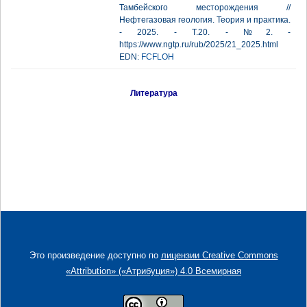
Тамбейского месторождения //
Нефтегазовая геология. Теория и практика.
- 2025. - Т.20. - №2. -
https://www.ngtp.ru/rub/2025/21_2025.html
EDN:
FCFLOH
Литература
Это произведение доступно по
лицензии Creative Commons
«Attribution» («Атрибуция») 4.0 Всемирная