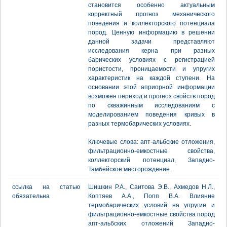
становится особенно актуальным
корректный прогноз механического
поведения и коллекторского потенциала
пород. Ценную информацию в решении
данной задачи представляют
исследования керна при разных
барических условиях с регистрацией
пористости, проницаемости и упругих
характеристик на каждой ступени. На
основании этой априорной информации
возможен переход и прогноз свойств пород
по скважинным исследованиям с
моделированием поведения кривых в
разных термобарических условиях.
Ключевые слова: апт-альбские отложения,
фильтрационно-емкостные свойства,
коллекторский потенциал, Западно-
Тамбейское месторождение.
ссылка на статью
Шишкин Р.А., Саитова Э.В., Ахмедов Н.Л.,
обязательна
Коптяев А.А., Попп В.А. Влияние
термобарических условий на упругие и
фильтрационно-емкостные свойства пород
апт-альбских отложений Западно-