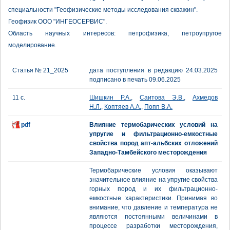
специальности "Геофизические методы исследования скважин".
Геофизик ООО "ИНГЕОСЕРВИС".
Область научных интересов: петрофизика, петроупругое
моделирование.
Статья № 21_2025
дата поступления в редакцию 24.03.2025
подписано в печать 09.06.2025
11 с.
Шишкин Р.А.
,
Саитова Э.В.
,
Ахмедов
Н.Л.
,
Коптяев А.А.
,
Попп В.А.
pdf
Влияние термобарических условий на
упругие и фильтрационно-емкостные
свойства пород апт-альбских отложений
Западно-Тамбейского месторождения
Термобарические условия оказывают
значительное влияние на упругие свойства
горных пород и их фильтрационно-
емкостные характеристики. Принимая во
внимание, что давление и температура не
являются постоянными величинами в
процессе разработки месторождения,