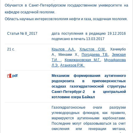
Обучается в Санкт-Петербургском государственном университете на
кафедре осадочной геологии.
Область научных интересов:геология нефти и газа, осадочная геология.
Статья № 8_2017
дата поступления в редакцию 19.12.2016
подписано в печать 13.03.2017
21 с.
Крылов А.А.
,
Хлыстов О.М.
, Хачикубо
А., Минами Х.,
Погодаева Т.В.
,
Земская
Т.И.
,
Кржижановская М.Г.
,
Музафарова
Л.Э.
,
Атанязов Р.Ж.
pdf
Механизм формирования аутигенного
родохрозита в приповерхностных
осадках газогидратоносной структуры
Санкт-Петербург-2 в центральной
котловине озера Байкал
Газогидратоносные очаги разгрузки
углеводородных флюидов, как правило,
маркируются аутигенными карбонатами.
Последние могут образовываться за счет
окисления или генерации метана,