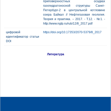
приповерхностных осадках
газогидратоносной структуры Санкт-
Петербург-2 в центральной котловине
озера Байкал // Нефтегазовая геология.
Теория и практика. – 2017. - Т.12. - №1. -
http://www.ngtp.ru/rub/12/8_2017.pdf
цифровой
https://doi.org/10.17353/2070-5379/8_2017
идентификатор статьи
DOI
Литература