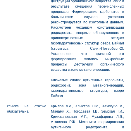
деструкции органического вещества, либо в
результате смешения перечисленных
процессов. Формирование карбонатов в
большинстве случаев уверенно
реконструируется по изотопным данным.
Рассмотрен механизм кристаллизации
родохрозита, впервые обнаруженного в
приповерхностных осадках
газогидратоносных структур озера Байкал
(структура Санкт-Петербург-2).
Установлено, что причиной его
формирования явились микробные
процессы деструкции органического
вещества в зоне метаногенерации.
Ключевые слова: аутигенные карбонаты,
родохрозит, зона метаногенерации,
газогидратоносные структуры, озеро
Байкал.
ссылка на статью
Крылов А.А., Хлыстов О.М., Хачикубо А.,
обязательна
Минами Х., Погодаева Т.В., Земская Т.И.,
Кржижановская М.Г., Музафарова Л.Э.,
Атанязов Р.Ж. Механизм формирования
аутигенного родохрозита в